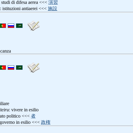
: studi di difesa aerea <<<
演習
: istituzioni antiaerei <<<
施設
icanza
iliare
teiru
: vivere in esilio
iato politico <<<
者
 governo in esilio <<<
政権