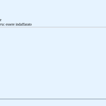
le
eru
: essere indaffarato