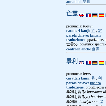
antonimi:
暴騰
亡霊
pronuncia:
bourei
caratteri kanji:
亡
,
霊
parola chiave:
fantasia
traduzione:
apparizione, s
亡霊の:
boureino
: spettra
controlla anche
幽霊
暴利
pronuncia:
bouri
caratteri kanji:
暴
,
利
parola chiave:
finanza
traduzione:
profitti ecces
暴利を貪る:
bouriomusa
暴利を貪る人:
bouriomu
暴利屋:
bouriya
<<<
屋