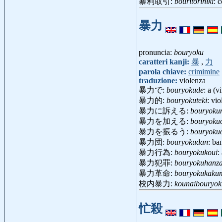
暴利取引:
bouritorihiki
: 
暴力
pronuncia:
bouryoku
caratteri kanji:
暴
,
力
parola chiave:
crimimine
traduzione:
violenza
暴力で:
bouryokude
: a (v
暴力的:
bouryokuteki
: vi
暴力に訴える:
bouryokun
暴力を加える:
bouryoku
暴力を振るう:
bouryoku
暴力団:
bouryokudan
: b
暴力行為:
bouryokukoui
:
暴力犯罪:
bouryokuhanza
暴力革命:
bouryokukaku
校内暴力:
kounaibouryok
忙殺