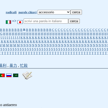
radicali
parole chiavi
=>
B
B
B
B
B
B
B
B
B
B
B
B
B
B
B
B
B
B
C
C
C
C
C
C
C
C
C
C
C
C
C
C
C
C
C
C
C
G
H
H
H
H
H
H
H
H
H
H
H
H
H
H
H
H
H
H
H
H
H
H
H
H
H
H
H
H
H
H
H
H
H
H
H
H
J
J
J
J
J
J
J
J
J
J
J
K
K
K
K
K
K
K
K
K
K
K
K
K
K
K
K
K
K
K
K
K
K
K
K
K
K
K
K
K
K
K
K
K
K
K
K
K
K
K
K
K
K
K
K
K
K
K
K
K
K
K
K
K
K
K
K
K
K
K
K
K
K
K
K
K
K
K
K
M
M
M
M
M
M
N
N
N
N
N
N
N
N
N
N
N
N
N
N
N
N
N
N
N
N
N
N
N
N
N
N
N
N
N
N
S
S
S
S
S
S
S
S
S
S
S
S
S
S
S
S
S
S
S
S
S
S
S
S
S
S
S
S
S
S
S
S
S
S
S
S
S
S
S
S
S
S
S
S
T
T
T
T
T
T
T
T
T
T
T
T
T
T
T
T
T
T
T
T
T
T
T
T
T
T
T
T
T
T
T
T
T
T
T
T
T
T
T
T
T
暴利
,
暴力
,
忙殺
io antiaereo