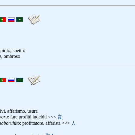
pirito, spettro
le, ombroso
sivi, affarismo, usura
boru
: fare profitti indebiti <<<
貪
saboruhito
: profittatore, affarista <<<
人