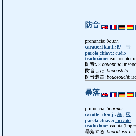
防音
pronuncia:
bouon
caratteri kanji:
防
,
音
parola chiave:
audio
traduzione:
isolamento ac
防音の:
bouonnno
: inson
防音した:
bouonshita
防音装置:
bouosouchi
: i
暴落
pronuncia:
bouraku
caratteri kanji:
暴
,
落
parola chiave:
mercato
traduzione:
caduta (improv
暴落する:
bourakusuru
: 