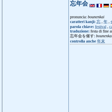
忘年会
pronuncia:
bounenkai
caratteri kanji:
忘
,
年
,
parola chiave:
festival
,
c
traduzione:
festa di fine 
忘年会を催す:
bounenka
controlla anche
年末