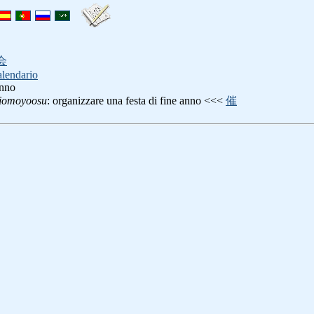
会
alendario
anno
iomoyoosu
: organizzare una festa di fine anno <<<
催