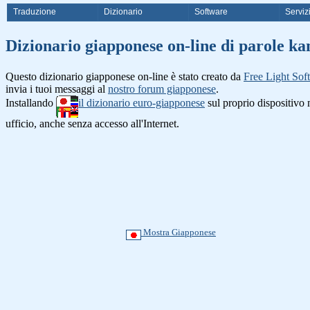
Traduzione
Dizionario
Software
Serviz
Dizionario giapponese on-line di
Questo dizionario giapponese on-line è stato creato da
Free Light Sof
invia i tuoi messaggi al
nostro forum giapponese
.
Installando
il dizionario euro-giapponese
sul proprio dispositiv
ufficio, anche senza accesso all'Internet.
Mostra Giapponese