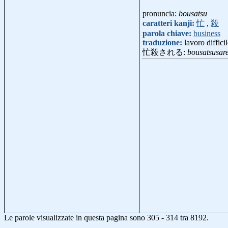
pronuncia:
bousatsu
caratteri kanji:
忙
,
殺
parola chiave:
business
traduzione:
lavoro diffici
忙殺される:
bousatsusar
Le parole visualizzate in questa pagina sono 305 - 314 tra 8192.