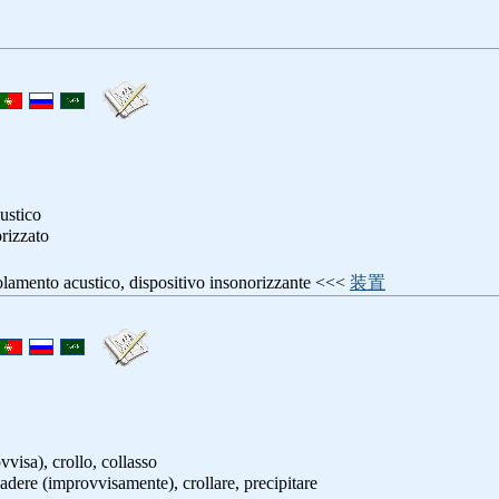
ustico
orizzato
solamento acustico, dispositivo insonorizzante <<<
装置
visa), crollo, collasso
cadere (improvvisamente), crollare, precipitare