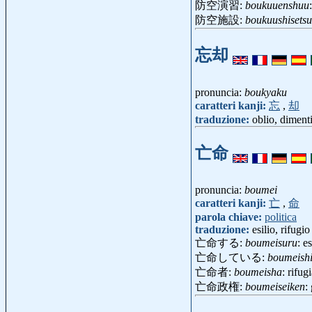
防空演習:
boukuuenshuu
防空施設:
boukuushisetsu
忘却
pronuncia:
boukyaku
caratteri kanji:
忘
,
却
traduzione:
oblio, diment
亡命
pronuncia:
boumei
caratteri kanji:
亡
,
命
parola chiave:
politica
traduzione:
esilio, rifugio
亡命する:
boumeisuru
: es
亡命している:
boumeishi
亡命者:
boumeisha
: rifug
亡命政権:
boumeiseiken
: