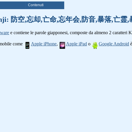
i
Contenuti
 parole kanji: 防空,忘却,亡命,忘年会,防音,暴落,
tware
e contiene le parole giapponesi, composte da almeno 2 caratteri K
o mobile come
Apple iPhone
,
Apple iPad
o
Google Android
è