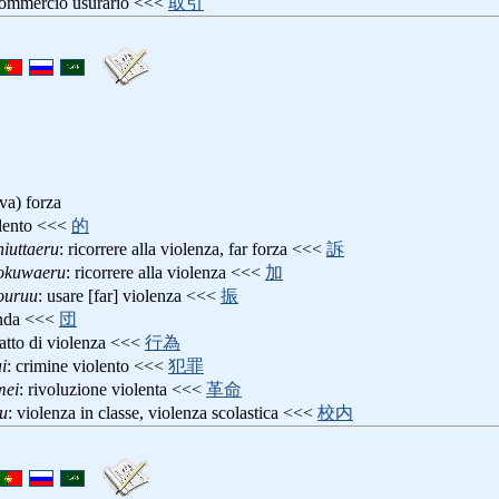
commercio usurario <<<
取引
iva) forza
olento <<<
的
iuttaeru
: ricorrere alla violenza, far forza <<<
訴
okuwaeru
: ricorrere alla violenza <<<
加
ouruu
: usare [far] violenza <<<
振
anda <<<
団
 atto di violenza <<<
行為
i
: crimine violento <<<
犯罪
mei
: rivoluzione violenta <<<
革命
u
: violenza in classe, violenza scolastica <<<
校内