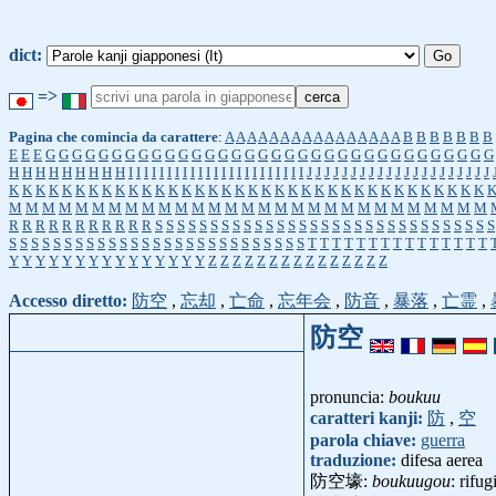
dict:
=>
Pagina che comincia da carattere
:
A
A
A
A
A
A
A
A
A
A
A
A
A
A
A
A
B
B
B
B
B
B
B
E
E
E
G
G
G
G
G
G
G
G
G
G
G
G
G
G
G
G
G
G
G
G
G
G
G
G
G
G
G
G
G
G
G
G
G
G
H
H
H
H
H
H
H
H
H
I
I
I
I
I
I
I
I
I
I
I
I
I
I
I
I
I
I
I
I
I
I
I
J
J
J
J
J
J
J
J
J
J
J
J
J
J
J
J
J
J
J
J
J
K
K
K
K
K
K
K
K
K
K
K
K
K
K
K
K
K
K
K
K
K
K
K
K
K
K
K
K
K
K
K
K
K
K
K
K
M
M
M
M
M
M
M
M
M
M
M
M
M
M
M
M
M
M
M
M
M
M
M
M
M
M
M
M
M
R
R
R
R
R
R
R
R
R
R
R
S
S
S
S
S
S
S
S
S
S
S
S
S
S
S
S
S
S
S
S
S
S
S
S
S
S
S
S
S
S
S
S
S
S
S
S
S
S
S
S
S
S
S
S
S
S
S
S
S
S
S
S
S
S
S
S
S
S
T
T
T
T
T
T
T
T
T
T
T
T
T
T
T
Y
Y
Y
Y
Y
Y
Y
Y
Y
Y
Y
Y
Y
Y
Y
Z
Z
Z
Z
Z
Z
Z
Z
Z
Z
Z
Z
Z
Z
Z
Accesso diretto:
防空
,
忘却
,
亡命
,
忘年会
,
防音
,
暴落
,
亡霊
,
防空
pronuncia:
boukuu
caratteri kanji:
防
,
空
parola chiave:
guerra
traduzione:
difesa aerea
防空壕:
boukuugou
: rifug