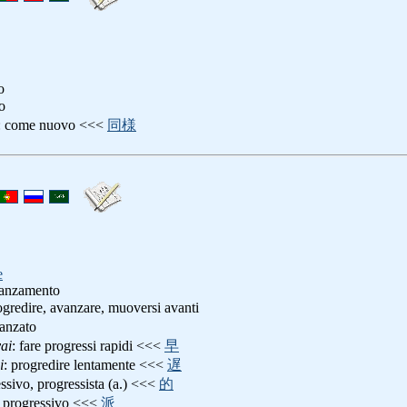
o
o
: come nuovo <<<
同様
e
vanzamento
ogredire, avanzare, muoversi avanti
vanzato
ai
: fare progressi rapidi <<<
早
i
: progredire lentamente <<<
遅
essivo, progressista (a.) <<<
的
o progressivo <<<
派