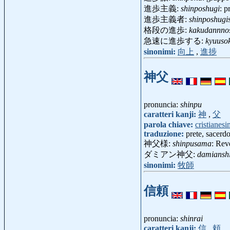
進歩主義:
shinposhugi
: 
進歩主義者:
shinposhugi
格段の進歩:
kakudannno
急速に進歩する:
kyuuso
sinonimi:
向上
,
進捗
神父
pronuncia:
shinpu
caratteri kanji:
神
,
父
parola chiave:
cristianes
traduzione:
prete, sacerdo
神父様:
shinpusama
: Re
ダミアン神父:
damiansh
sinonimi:
牧師
信頼
pronuncia:
shinrai
caratteri kanji:
信
,
頼