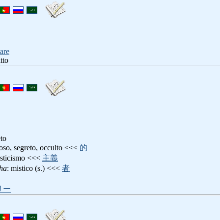
tare
tto
eto
ioso, segreto, occulto <<<
的
isticismo <<<
主義
sha
: mistico (s.) <<<
者
リー