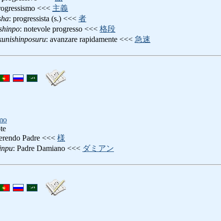
progressismo <<<
主義
sha
: progressista (s.) <<<
者
shinpo
: notevolе progressо <<<
格段
kunishinposuru
: avanzare rapidamente <<<
急速
imo
te
verendo Padre <<<
様
inpu
: Padre Damiano <<<
ダミアン