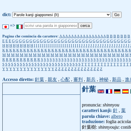
dict:
=>
Pagina che comincia da carattere
:
A
A
A
A
A
A
A
A
A
A
A
A
A
A
A
A
B
B
B
B
B
B
B
E
E
E
G
G
G
G
G
G
G
G
G
G
G
G
G
G
G
G
G
G
G
G
G
G
G
G
G
G
G
G
G
G
G
G
G
G
H
H
H
H
H
H
H
H
H
I
I
I
I
I
I
I
I
I
I
I
I
I
I
I
I
I
I
I
I
I
I
I
J
J
J
J
J
J
J
J
J
J
J
J
J
J
J
J
J
J
J
J
J
K
K
K
K
K
K
K
K
K
K
K
K
K
K
K
K
K
K
K
K
K
K
K
K
K
K
K
K
K
K
K
K
K
K
K
K
M
M
M
M
M
M
M
M
M
M
M
M
M
M
M
M
M
M
M
M
M
M
M
M
M
M
M
M
M
R
R
R
R
R
R
R
R
R
R
R
S
S
S
S
S
S
S
S
S
S
S
S
S
S
S
S
S
S
S
S
S
S
S
S
S
S
S
S
S
S
S
S
S
S
S
S
S
S
S
S
S
S
S
S
S
S
S
S
S
S
S
S
S
S
S
S
S
S
T
T
T
T
T
T
T
T
T
T
T
T
T
T
T
Y
Y
Y
Y
Y
Y
Y
Y
Y
Y
Y
Y
Y
Y
Y
Z
Z
Z
Z
Z
Z
Z
Z
Z
Z
Z
Z
Z
Z
Z
Accesso diretto:
針葉
,
親友
,
心配
,
審判
,
新兵
,
神秘
,
新品
,
進
針葉
pronuncia:
shinnyou
caratteri kanji:
針
,
葉
parola chiave:
albero
traduzione:
foglia acicola
針葉樹:
shinnyouju
: coni