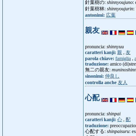
針葉樹の:
shinnyoujuno
:
針葉樹林:
shinnyoujurin
:
antonimi:
広葉
親友
pronuncia:
shinnyuu
caratteri kanji:
親
,
友
parola chiave:
famiglia
,
traduzione:
amico (di)stre
無二の親友:
muninoshin
sinonimi:
仲良し
controlla anche
友人
心配
pronuncia:
shinpai
caratteri kanji:
心
,
配
traduzione:
preoccupazion
心配する:
shinpaisuru
: e