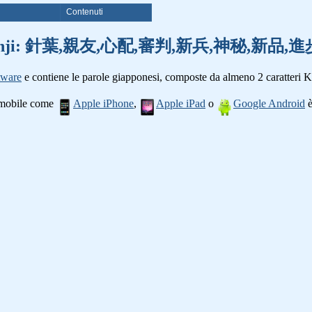
i
Contenuti
parole kanji: 針葉,親友,心配,審判,新兵,神秘,新
tware
e contiene le parole giapponesi, composte da almeno 2 caratteri K
o mobile come
Apple iPhone
,
Apple iPad
o
Google Android
è