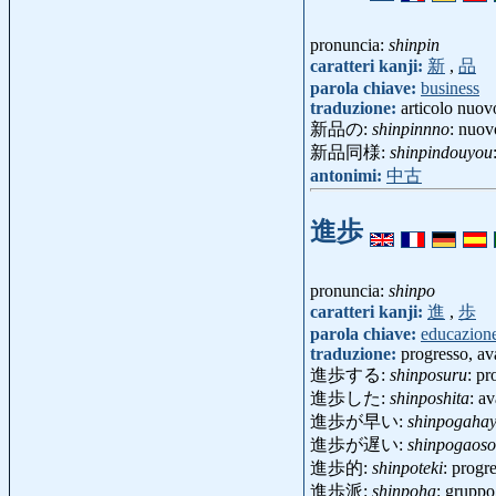
pronuncia:
shinpin
caratteri kanji:
新
,
品
parola chiave:
business
traduzione:
articolo nuov
新品の:
shinpinnno
: nuov
新品同様:
shinpindouyou
antonimi:
中古
進歩
pronuncia:
shinpo
caratteri kanji:
進
,
歩
parola chiave:
educazion
traduzione:
progresso, a
進歩する:
shinposuru
: pr
進歩した:
shinposhita
: a
進歩が早い:
shinpogahay
進歩が遅い:
shinpogaoso
進歩的:
shinpoteki
: progr
進歩派:
shinpoha
: grupp