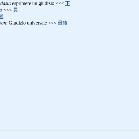
udasu
: esprimere un giudizio <<<
下
tro <<<
員
者
pan
: Giudizio universale <<<
最後