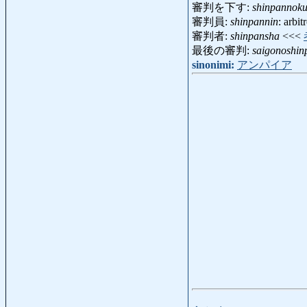
審判を下す:
shinpannok
審判員:
shinpannin
: arbi
審判者:
shinpansha
<<<
最後の審判:
saigonoshin
sinonimi:
アンパイア