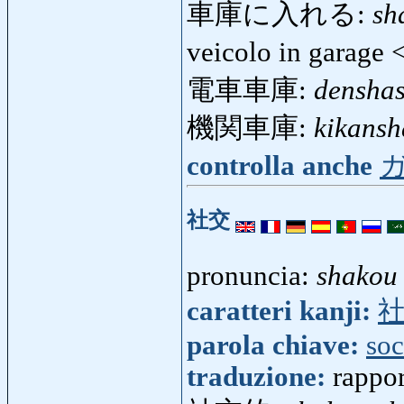
車庫に入れる:
sh
veicolo in garage
電車車庫:
densha
機関車庫:
kikans
controlla anche
社交
pronuncia:
shakou
caratteri kanji:
parola chiave:
soc
traduzione:
rappor