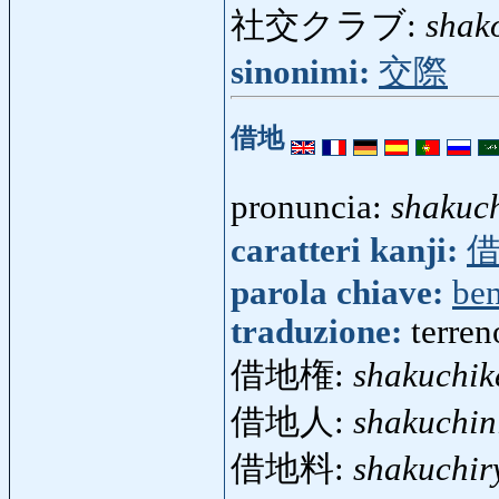
社交クラブ:
shak
sinonimi:
交際
借地
pronuncia:
shakuc
caratteri kanji:
parola chiave:
ben
traduzione:
terren
借地権:
shakuchik
借地人:
shakuchin
借地料:
shakuchir