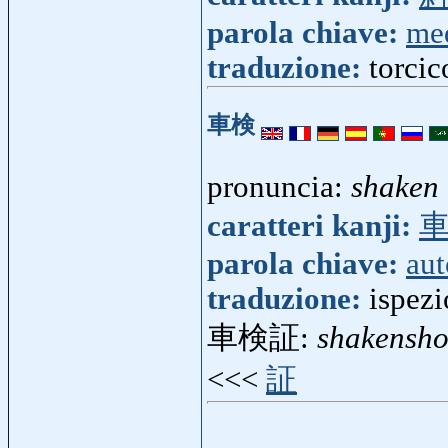
parola chiave:
me
traduzione:
torcic
車検
pronuncia:
shaken
caratteri kanji:
parola chiave:
aut
traduzione:
ispezi
車検証:
shakensh
<<<
証