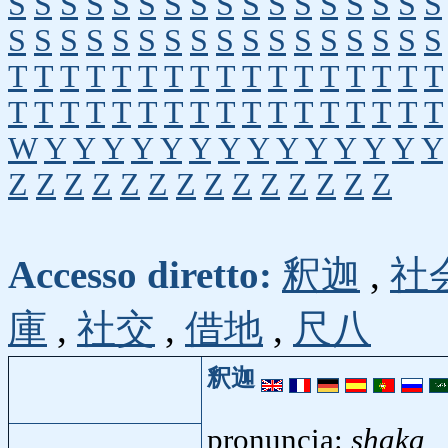
S
S
S
S
S
S
S
S
S
S
S
S
S
S
S
S
S
S
S
S
S
S
S
S
S
S
S
S
S
S
S
S
S
S
T
T
T
T
T
T
T
T
T
T
T
T
T
T
T
T
T
T
T
T
T
T
T
T
T
T
T
T
T
T
T
T
T
T
W
Y
Y
Y
Y
Y
Y
Y
Y
Y
Y
Y
Y
Y
Y
Z
Z
Z
Z
Z
Z
Z
Z
Z
Z
Z
Z
Z
Z
Accesso diretto:
釈迦
,
社
庫
,
社交
,
借地
,
尺八
釈迦
pronuncia:
shaka