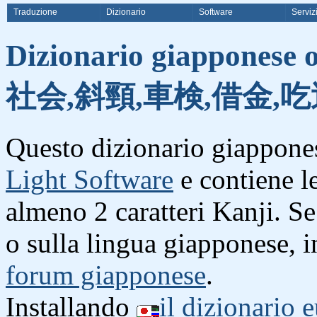
Traduzione
Dizionario
Software
Serviz
Dizionario giapponese o
社会,斜頸,車検,借金,吃
Questo dizionario giappones
Light Software
e contiene l
almeno 2 caratteri Kanji. S
o sulla lingua giapponese, i
forum giapponese
.
Installando
il dizionario