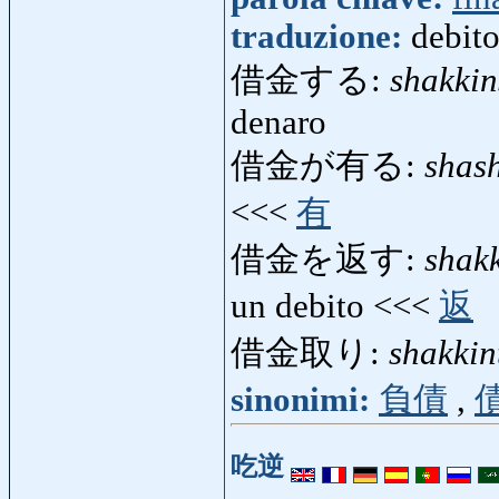
traduzione:
debit
借金する:
shakkin
denaro
借金が有る:
shas
<<<
有
借金を返す:
shak
un debito <<<
返
借金取り:
shakkin
sinonimi:
負債
,
吃逆