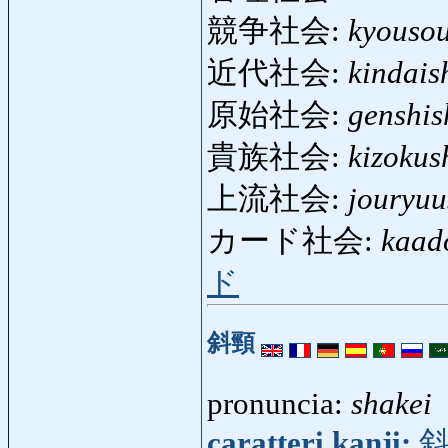
競争社会:
kyouso
近代社会:
kindais
原始社会:
genshis
貴族社会:
kizokus
上流社会:
jouryuu
カード社会:
kaad
ド
斜頸
pronuncia:
shakei
caratteri kanji: