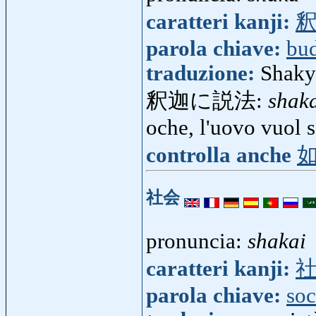
caratteri kanji:
parola chiave:
bu
traduzione:
Shaky
釈迦に説法:
shak
oche, l'uovo vuol s
controlla anche
社会
pronuncia:
shakai
caratteri kanji:
parola chiave:
soc