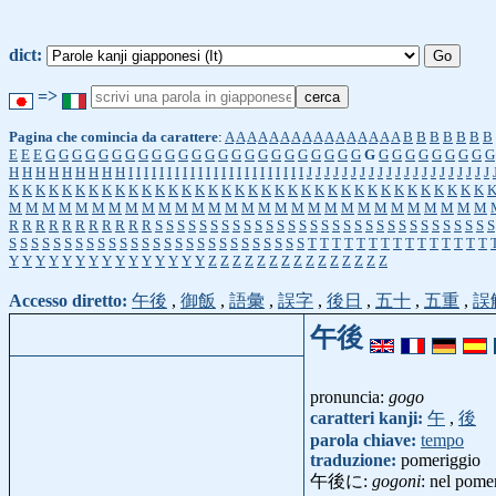
dict:
=>
Pagina che comincia da carattere
:
A
A
A
A
A
A
A
A
A
A
A
A
A
A
A
A
B
B
B
B
B
B
B
E
E
E
G
G
G
G
G
G
G
G
G
G
G
G
G
G
G
G
G
G
G
G
G
G
G
G
G
G
G
G
G
G
G
G
G
G
H
H
H
H
H
H
H
H
H
I
I
I
I
I
I
I
I
I
I
I
I
I
I
I
I
I
I
I
I
I
I
I
J
J
J
J
J
J
J
J
J
J
J
J
J
J
J
J
J
J
J
J
J
K
K
K
K
K
K
K
K
K
K
K
K
K
K
K
K
K
K
K
K
K
K
K
K
K
K
K
K
K
K
K
K
K
K
K
K
M
M
M
M
M
M
M
M
M
M
M
M
M
M
M
M
M
M
M
M
M
M
M
M
M
M
M
M
M
R
R
R
R
R
R
R
R
R
R
R
S
S
S
S
S
S
S
S
S
S
S
S
S
S
S
S
S
S
S
S
S
S
S
S
S
S
S
S
S
S
S
S
S
S
S
S
S
S
S
S
S
S
S
S
S
S
S
S
S
S
S
S
S
S
S
S
S
S
T
T
T
T
T
T
T
T
T
T
T
T
T
T
T
Y
Y
Y
Y
Y
Y
Y
Y
Y
Y
Y
Y
Y
Y
Y
Z
Z
Z
Z
Z
Z
Z
Z
Z
Z
Z
Z
Z
Z
Z
Accesso diretto:
午後
,
御飯
,
語彙
,
誤字
,
後日
,
五十
,
五重
,
誤
午後
pronuncia:
gogo
caratteri kanji:
午
,
後
parola chiave:
tempo
traduzione:
pomeriggio
午後に:
gogoni
: nel pome