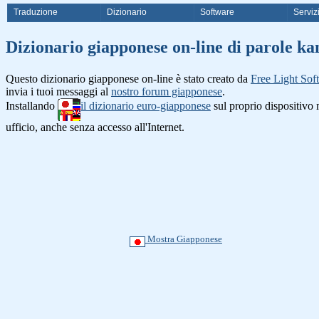
Traduzione
Dizionario
Software
Serviz
Dizionario giapponese on-line di 
Questo dizionario giapponese on-line è stato creato da
Free Light Sof
invia i tuoi messaggi al
nostro forum giapponese
.
Installando
il dizionario euro-giapponese
sul proprio dispositiv
ufficio, anche senza accesso all'Internet.
Mostra Giapponese