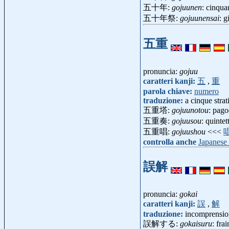
五十年:
gojuunen
: cinqu
五十年祭:
gojuunensai
: 
五重
pronuncia:
gojuu
caratteri kanji:
五
,
重
parola chiave:
numero
traduzione:
a cinque strat
五重塔:
gojuunotou
: pag
五重奏:
gojuusou
: quinte
五重唱:
gojuushou
<<<
controlla anche
Japanese
誤解
pronuncia:
gokai
caratteri kanji:
誤
,
解
traduzione:
incomprensio
誤解する:
gokaisuru
: fra