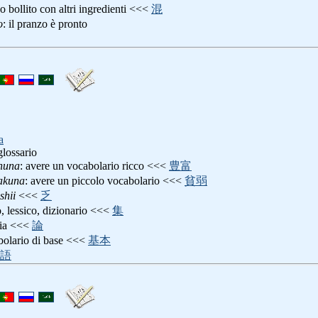
iso bollito con altri ingredienti <<<
混
o
: il pranzo è pronto
a
glossario
huna
: avere un vocabolario ricco <<<
豊富
akuna
: avere un piccolo vocabolario <<<
貧弱
shii
<<<
乏
o, lessico, dizionario <<<
集
gia <<<
論
bolario di base <<<
基本
語