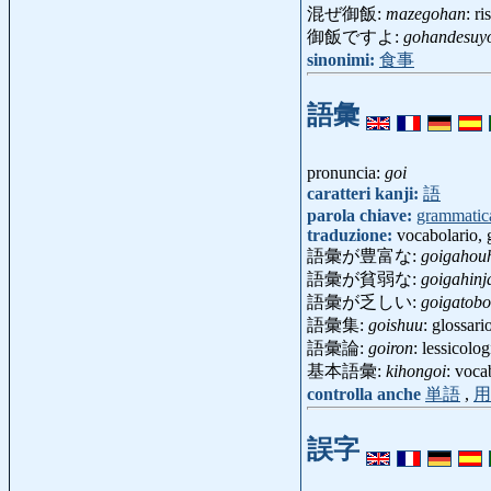
混ぜ御飯:
mazegohan
: r
御飯ですよ:
gohandesuy
sinonimi:
食事
語彙
pronuncia:
goi
caratteri kanji:
語
parola chiave:
grammatic
traduzione:
vocabolario, 
語彙が豊富な:
goigahou
語彙が貧弱な:
goigahinj
語彙が乏しい:
goigatobo
語彙集:
goishuu
: glossari
語彙論:
goiron
: lessicolo
基本語彙:
kihongoi
: voca
controlla anche
単語
,
用
誤字