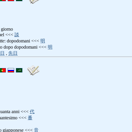
n giorno
quel <<<
談
tte
: dopodomani <<<
明
rno dopo dopodomani <<<
明
日
,
先日
nquanta anni <<<
代
nquantesimo <<<
番
rio giapponese <<<
音