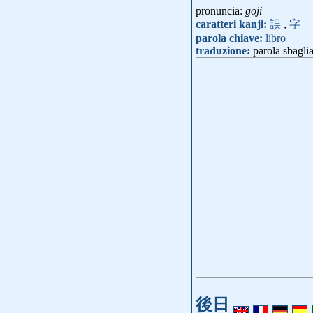
pronuncia:
goji
caratteri kanji:
誤
,
字
parola chiave:
libro
traduzione:
parola sbaglia
後日