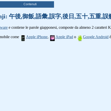
i
Contenuti
parole kanji: 午後,御飯,語彙,誤字,後日,五十,五
tware
e contiene le parole giapponesi, composte da almeno 2 caratteri K
o mobile come
Apple iPhone
,
Apple iPad
o
Google Android
è