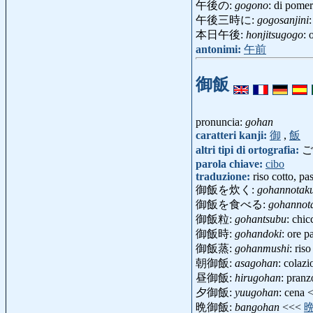
午後の:
gogono
: di pomer
午後三時に:
gogosanjini
本日午後:
honjitsugogo
: 
antonimi:
午前
御飯
pronuncia:
gohan
caratteri kanji:
御
,
飯
altri tipi di ortografia:
ご
parola chiave:
cibo
traduzione:
riso cotto, pa
御飯を炊く:
gohannotak
御飯を食べる:
gohannot
御飯粒:
gohantsubu
: chic
御飯時:
gohandoki
: ore p
御飯蒸:
gohanmushi
: ris
朝御飯:
asagohan
: colaz
昼御飯:
hirugohan
: pran
夕御飯:
yuugohan
: cena
晩御飯:
bangohan
<<<