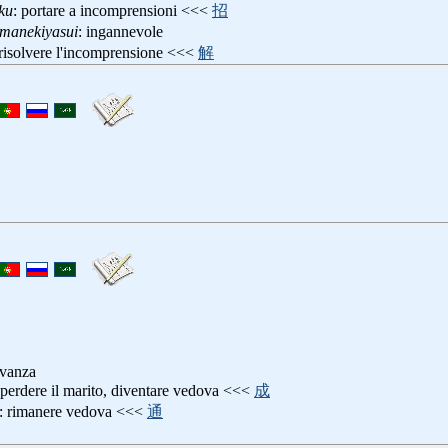
ku
: portare a incomprensioni <<<
招
omanekiyasui
: ingannevole
 risolvere l'incomprensione <<<
解
ovanza
 perdere il marito, diventare vedova <<<
成
: rimanere vedova <<<
通