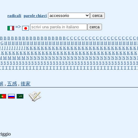
radicali
parole chiavi
=>
B
B
B
B
B
B
B
B
B
B
B
B
B
B
B
B
B
B
C
C
C
C
C
C
C
C
C
C
C
C
C
C
C
C
C
C
C
G
H
H
H
H
H
H
H
H
H
H
H
H
H
H
H
H
H
H
H
H
H
H
H
H
H
H
H
H
H
H
H
H
H
H
H
H
J
J
J
J
J
J
J
J
J
J
J
K
K
K
K
K
K
K
K
K
K
K
K
K
K
K
K
K
K
K
K
K
K
K
K
K
K
K
K
K
K
K
K
K
K
K
K
K
K
K
K
K
K
K
K
K
K
K
K
K
K
K
K
K
K
K
K
K
K
K
K
K
K
K
K
K
K
K
K
M
M
M
M
M
M
N
N
N
N
N
N
N
N
N
N
N
N
N
N
N
N
N
N
N
N
N
N
N
N
N
N
N
N
N
N
S
S
S
S
S
S
S
S
S
S
S
S
S
S
S
S
S
S
S
S
S
S
S
S
S
S
S
S
S
S
S
S
S
S
S
S
S
S
S
S
S
S
S
S
T
T
T
T
T
T
T
T
T
T
T
T
T
T
T
T
T
T
T
T
T
T
T
T
T
T
T
T
T
T
T
T
T
T
T
T
T
T
T
T
T
解
,
五感
,
後家
riggio