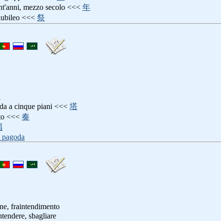
ant'anni, mezzo secolo <<<
年
giubileo <<<
祭
i
oda a cinque piani <<<
塔
tto <<<
奏
唱
_pagoda
ne, fraintendimento
intendere, sbagliare