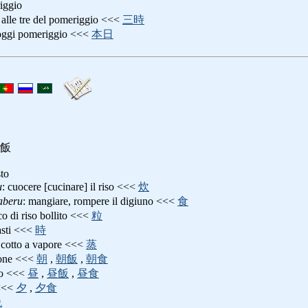
iggio
: alle tre del pomeriggio <<<
三時
oggi pomeriggio <<<
本日
飯
sto
u
: cuocere [cucinare] il riso <<<
炊
aberu
: mangiare, rompere il digiuno <<<
食
co di riso bollito <<<
粒
asti <<<
時
o cotto a vapore <<<
蒸
ione <<<
朝
,
朝飯
,
朝食
zo <<<
昼
,
昼飯
,
昼食
 <<<
夕
,
夕食
晩