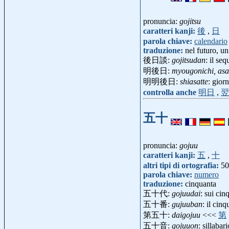
pronuncia:
gojitsu
caratteri kanji:
後
,
日
parola chiave:
calendario
traduzione:
nel futuro, u
後日談:
gojitsudan
: il se
明後日:
myougonichi, asa
明明後日:
shiasatte
: gio
controlla anche
明日
,
翌
五十
pronuncia:
gojuu
caratteri kanji:
五
,
十
altri tipi di ortografia:
50
parola chiave:
numero
traduzione:
cinquanta
五十代:
gojuudai
: sui ci
五十番:
gujuuban
: il ci
第五十:
daigojuu
<<<
第
五十音:
gojuuon
: sillaba