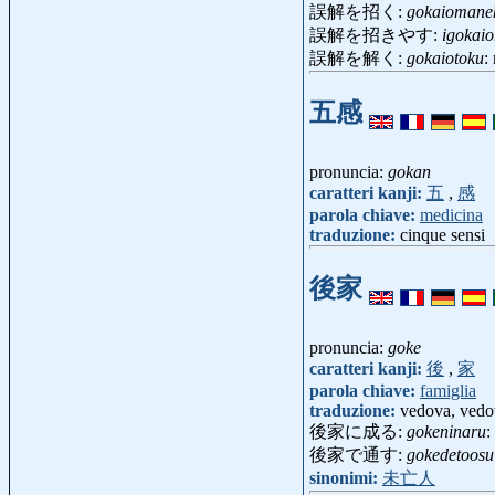
誤解を招く:
gokaiomane
誤解を招きやす:
igokai
誤解を解く:
gokaiotoku
:
五感
pronuncia:
gokan
caratteri kanji:
五
,
感
parola chiave:
medicina
traduzione:
cinque sensi
後家
pronuncia:
goke
caratteri kanji:
後
,
家
parola chiave:
famiglia
traduzione:
vedova, ved
後家に成る:
gokeninaru
:
後家で通す:
gokedetoosu
sinonimi:
未亡人