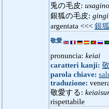
兎の毛皮:
usagin
銀狐の毛皮:
ging
argentata <<<
銀
敬愛
pronuncia:
keiai
caratteri kanji:
parola chiave:
sal
traduzione:
vener
敬愛する:
keiaisu
rispettabile