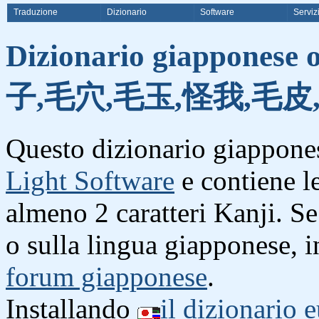
Traduzione
Dizionario
Software
Serviz
Dizionario giapponese 
子,毛穴,毛玉,怪我,毛皮
Questo dizionario giappones
Light Software
e contiene l
almeno 2 caratteri Kanji. S
o sulla lingua giapponese, i
forum giapponese
.
Installando
il dizionario