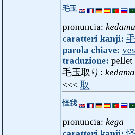
毛玉
pronuncia:
kedam
caratteri kanji:
parola chiave:
ves
traduzione:
pellet
毛玉取り:
kedama
<<<
取
怪我
pronuncia:
kega
caratteri kanji: