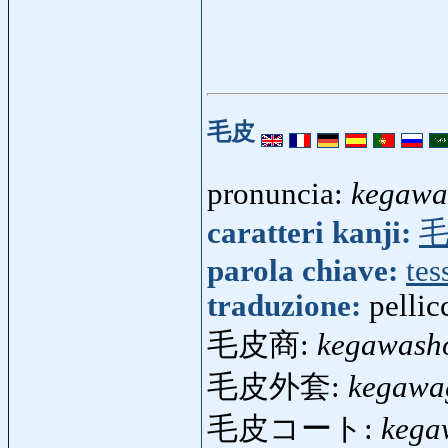
毛皮
pronuncia:
kegawa
caratteri kanji:
parola chiave:
tes
traduzione:
pellic
毛皮商:
kegawash
毛皮外套:
kegawa
毛皮コート:
kega