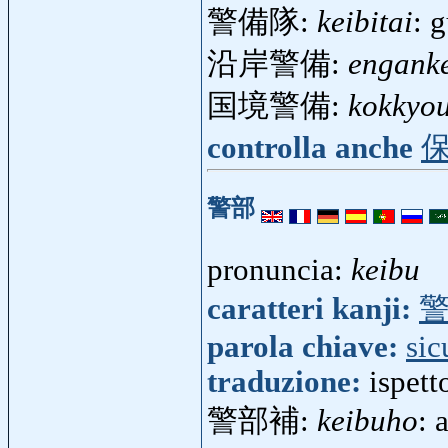
警備隊:
keibitai
: 
沿岸警備:
enganke
国境警備:
kokkyou
controlla anche
警部
pronuncia:
keibu
caratteri kanji:
parola chiave:
sic
traduzione:
ispett
警部補:
keibuho
: 