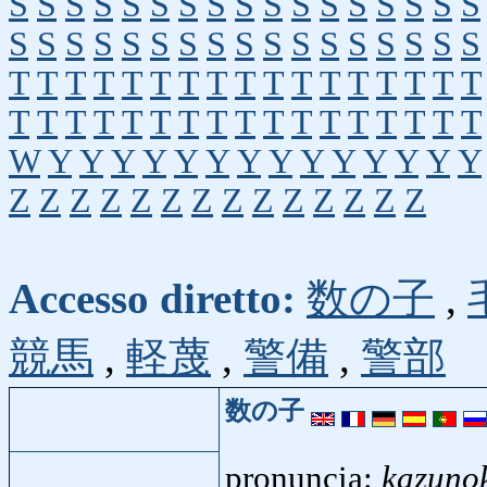
S
S
S
S
S
S
S
S
S
S
S
S
S
S
S
S
S
S
S
S
S
S
S
S
S
S
S
S
S
S
S
S
S
S
T
T
T
T
T
T
T
T
T
T
T
T
T
T
T
T
T
T
T
T
T
T
T
T
T
T
T
T
T
T
T
T
T
T
W
Y
Y
Y
Y
Y
Y
Y
Y
Y
Y
Y
Y
Y
Y
Z
Z
Z
Z
Z
Z
Z
Z
Z
Z
Z
Z
Z
Z
Accesso diretto:
数の子
,
競馬
,
軽蔑
,
警備
,
警部
数の子
pronuncia:
kazuno