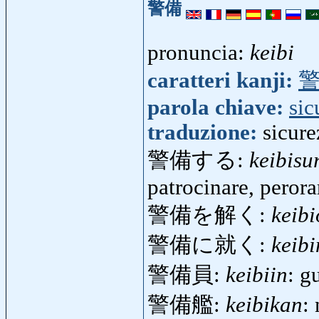
警備
pronuncia:
keibi
caratteri kanji:
parola chiave:
sic
traduzione:
sicure
警備する:
keibisu
patrocinare, perora
警備を解く:
keibi
警備に就く:
keibi
警備員:
keibiin
: g
警備艦:
keibikan
: