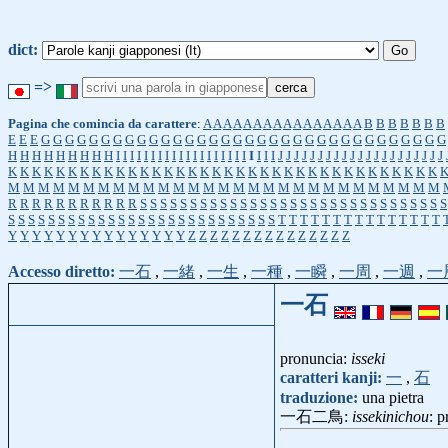
dict:
=>
Pagina che comincia da carattere
:
A
A
A
A
A
A
A
A
A
A
A
A
A
A
A
A
B
B
B
B
B
B
B
E
E
E
G
G
G
G
G
G
G
G
G
G
G
G
G
G
G
G
G
G
G
G
G
G
G
G
G
G
G
G
G
G
G
G
G
G
H
H
H
H
H
H
H
H
H
I
I
I
I
I
I
I
I
I
I
I
I
I
I
I
I
I
I
I
I
I
I
I
J
J
J
J
J
J
J
J
J
J
J
J
J
J
J
J
J
J
J
J
J
K
K
K
K
K
K
K
K
K
K
K
K
K
K
K
K
K
K
K
K
K
K
K
K
K
K
K
K
K
K
K
K
K
K
K
K
M
M
M
M
M
M
M
M
M
M
M
M
M
M
M
M
M
M
M
M
M
M
M
M
M
M
M
M
M
R
R
R
R
R
R
R
R
R
R
R
S
S
S
S
S
S
S
S
S
S
S
S
S
S
S
S
S
S
S
S
S
S
S
S
S
S
S
S
S
S
S
S
S
S
S
S
S
S
S
S
S
S
S
S
S
S
S
S
S
S
S
S
S
S
S
S
S
S
T
T
T
T
T
T
T
T
T
T
T
T
T
T
T
Y
Y
Y
Y
Y
Y
Y
Y
Y
Y
Y
Y
Y
Y
Y
Z
Z
Z
Z
Z
Z
Z
Z
Z
Z
Z
Z
Z
Z
Z
Accesso diretto:
一石
,
一緒
,
一生
,
一種
,
一瞬
,
一周
,
一週
,
一
一石
pronuncia:
isseki
caratteri kanji:
一
,
石
traduzione:
una pietra
一石二鳥:
issekinichou
: 