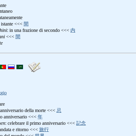
ante
ntaneo
taneamente
n istante <<<
間
hini
: in una frazione di secondo <<<
内
ani
<<<
間
te
ggio
are
o anniversario della morte <<<
忌
imo anniversario <<<
年
nen
: celebrare il primo anniversario <<<
記念
 andata e ritorno <<<
旅行
iro del mondo <<<
世界