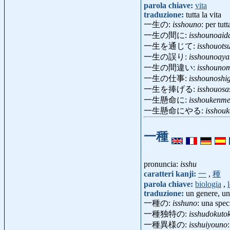
parola chiave:
vita
traduzione:
tutta la vita
一生の:
isshouno
: per tutt
一生の間に:
isshounoaid
一生を通じて:
isshouotsu
一生の誤り:
isshounoaya
一生の間違い:
isshouno
一生の仕事:
isshounoshi
一生を捧げる:
isshouosa
一生懸命に:
isshoukenme
一生懸命にやる:
isshou
一種
pronuncia:
isshu
caratteri kanji:
一
,
種
parola chiave:
biologia
,
traduzione:
un genere, un
一種の:
isshuno
: una spec
一種独特の:
isshudokuto
一種異様の:
isshuiyouno