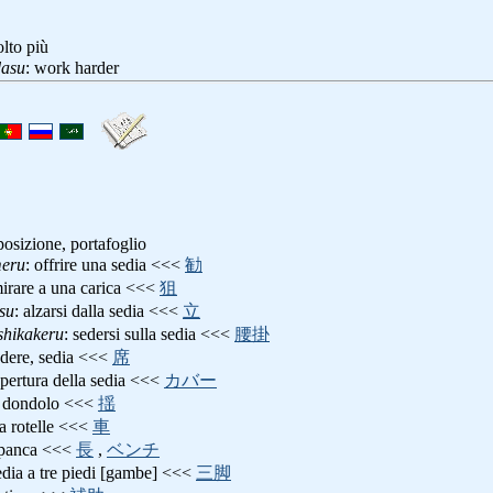
olto più
dasu
: work harder
posizione, portafoglio
meru
: offrire una sedia <<<
勧
mirare a una carica <<<
狙
tsu
: alzarsi dalla sedia <<<
立
shikakeru
: sedersi sulla sedia <<<
腰掛
sedere, sedia <<<
席
opertura della sedia <<<
カバー
 a dondolo <<<
揺
 a rotelle <<<
車
, panca <<<
長
,
ベンチ
sedia a tre piedi [gambe] <<<
三脚