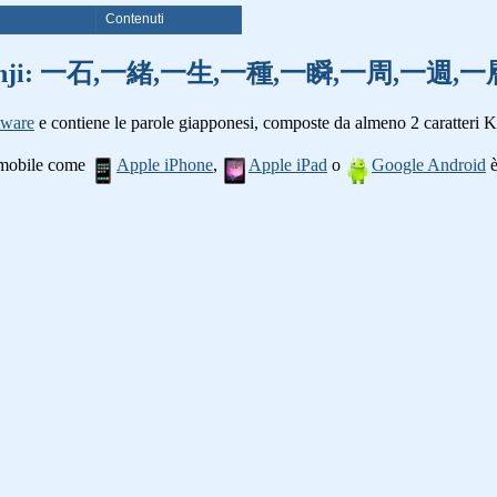
i
Contenuti
parole kanji: 一石,一緒,一生,一種,一瞬,一周,一
tware
e contiene le parole giapponesi, composte da almeno 2 caratteri K
o mobile come
Apple iPhone
,
Apple iPad
o
Google Android
è