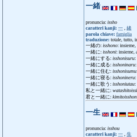
一緒
pronuncia:
issho
caratteri kanji:
一
,
緒
parola chiave:
famiglia
traduzione:
totale, tutto, 
一緒の:
isshono
: insieme,
一緒に:
isshoni
: insieme,
一緒にする:
isshonisuru
:
一緒に成る:
isshoninaru
一緒に住む:
isshonisumu
一緒に寝る:
isshonineru
:
一緒に歌う:
isshoniutau
:
私と一緒に:
watashitoiss
君と一緒に:
kimitoisshon
一生
pronuncia:
isshou
caratteri kanji:
一
,
生