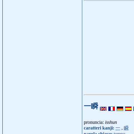
一瞬
pronuncia:
isshun
caratteri kanji:
一
,
瞬
parola chiave:
tempo