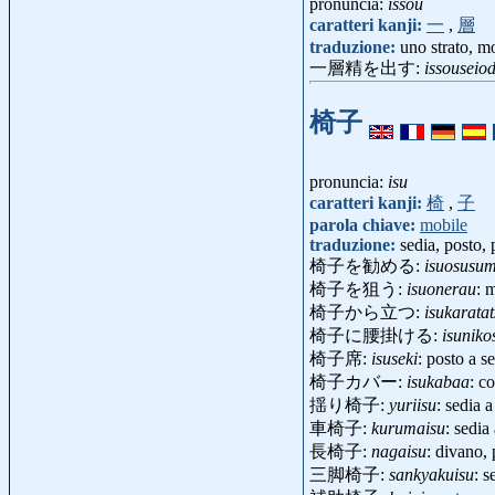
pronuncia:
issou
caratteri kanji:
一
,
層
traduzione:
uno strato, m
一層精を出す:
issouseio
椅子
pronuncia:
isu
caratteri kanji:
椅
,
子
parola chiave:
mobile
traduzione:
sedia, posto, 
椅子を勧める:
isuosusu
椅子を狙う:
isuonerau
: 
椅子から立つ:
isukarata
椅子に腰掛ける:
isuniko
椅子席:
isuseki
: posto a 
椅子カバー:
isukabaa
: c
揺り椅子:
yuriisu
: sedia
車椅子:
kurumaisu
: sedia
長椅子:
nagaisu
: divano
三脚椅子:
sankyakuisu
: 