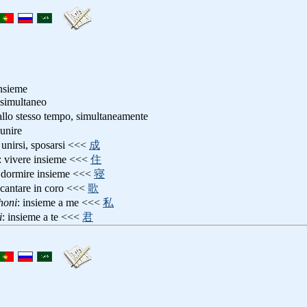
insieme
 simultaneo
 allo stesso tempo, simultaneamente
 unire
: unirsi, sposarsi <<<
成
: vivere insieme <<<
住
 dormire insieme <<<
寝
 cantare in coro <<<
歌
honi
: insieme a me <<<
私
i
: insieme a te <<<
君