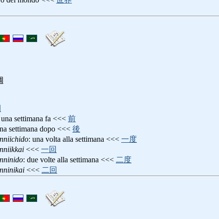
週
間
: una settimana fa <<<
前
una settimana dopo <<<
後
nniichido
: una volta alla settimana <<<
一度
nniikkai
<<<
一回
nninido
: due volte alla settimana <<<
二度
nninikai
<<<
二回