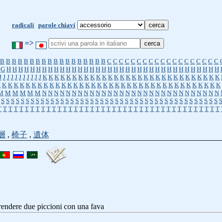
radicali
parole chiavi
=>
B
B
B
B
B
B
B
B
B
B
B
B
B
B
B
B
B
B
C
C
C
C
C
C
C
C
C
C
C
C
C
C
C
C
C
C
C
G
H
H
H
H
H
H
H
H
H
H
H
H
H
H
H
H
H
H
H
H
H
H
H
H
H
H
H
H
H
H
H
H
H
H
H
H
J
J
J
J
J
J
J
J
J
J
J
K
K
K
K
K
K
K
K
K
K
K
K
K
K
K
K
K
K
K
K
K
K
K
K
K
K
K
K
K
K
K
K
K
K
K
K
K
K
K
K
K
K
K
K
K
K
K
K
K
K
K
K
K
K
K
K
K
K
K
K
K
K
K
K
K
K
K
K
M
M
M
M
M
M
N
N
N
N
N
N
N
N
N
N
N
N
N
N
N
N
N
N
N
N
N
N
N
N
N
N
N
N
N
N
S
S
S
S
S
S
S
S
S
S
S
S
S
S
S
S
S
S
S
S
S
S
S
S
S
S
S
S
S
S
S
S
S
S
S
S
S
S
S
S
S
S
S
S
T
T
T
T
T
T
T
T
T
T
T
T
T
T
T
T
T
T
T
T
T
T
T
T
T
T
T
T
T
T
T
T
T
T
T
T
T
T
T
T
T
層
,
椅子
,
遺体
prendere due piccioni con una fava