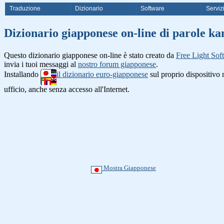
Traduzione
Dizionario
Software
Serviz
Dizionario giapponese on-line di 
Questo dizionario giapponese on-line è stato creato da
Free Light Sof
invia i tuoi messaggi al
nostro forum giapponese
.
Installando
il dizionario euro-giapponese
sul proprio dispositiv
ufficio, anche senza accesso all'Internet.
Mostra Giapponese