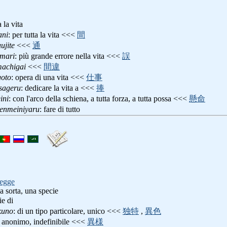
a la vita
ani
: per tutta la vita <<<
間
ujite
<<<
通
mari
: più grande errore nella vita <<<
誤
machigai
<<<
間違
goto
: opera di una vita <<<
仕事
sageru
: dedicare la vita a <<<
捧
ini
: con l'arco della schiena, a tutta forza, a tutta possa <<<
懸命
kenmeiniyaru
: fare di tutto
legge
a sorta, una specie
ie di
kuno
: di un tipo particolare, unico <<<
独特
,
異色
: anonimo, indefinibile <<<
異様