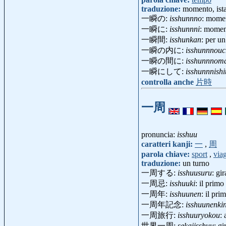
traduzione:
momento, ist
一瞬の:
isshunnno
: mome
一瞬に:
isshunnni
: momen
一瞬間:
isshunkan
: per u
一瞬の内に:
isshunnnouc
一瞬の間に:
isshunnnom
一瞬にして:
isshunnnishi
controlla anche
片時
一周
pronuncia:
isshuu
caratteri kanji:
一
,
周
parola chiave:
sport
,
via
traduzione:
un turno
一周する:
isshuusuru
: gir
一周忌:
isshuuki
: il prim
一周年:
isshuunen
: il pr
一周年記念:
isshuunenki
一周旅行:
isshuuryokou
:
世界一周:
sekaiisshuu
: g