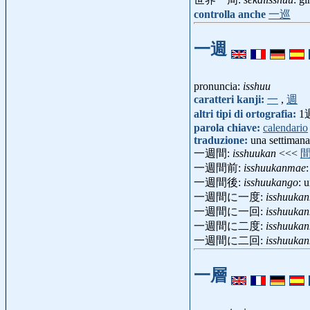
controlla anche
一巡
一週
pronuncia:
isshuu
caratteri kanji:
一
,
週
altri tipi di ortografia:
1
parola chiave:
calendario
traduzione:
una settimana
一週間:
isshuukan
<<<
一週間前:
isshuukanmae
一週間後:
isshuukango
: 
一週間に一度:
isshuukan
一週間に一回:
isshuukan
一週間に二度:
isshuukan
一週間に二回:
isshuukan
一層