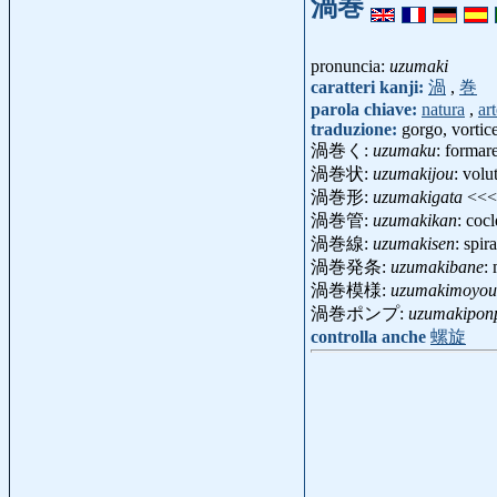
渦巻
pronuncia:
uzumaki
caratteri kanji:
渦
,
巻
parola chiave:
natura
,
ar
traduzione:
gorgo, vortic
渦巻く:
uzumaku
: formar
渦巻状:
uzumakijou
: volu
渦巻形:
uzumakigata
<<
渦巻管:
uzumakikan
: coc
渦巻線:
uzumakisen
: spi
渦巻発条:
uzumakibane
:
渦巻模様:
uzumakimoyou
渦巻ポンプ:
uzumakipon
controlla anche
螺旋