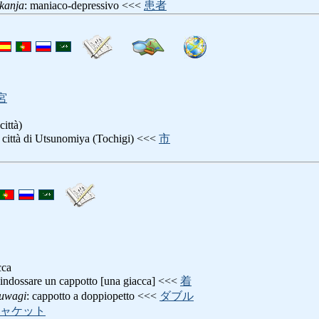
kanja
: maniaco-depressivo <<<
患者
宮
ittà)
: città di Utsunomiya (Tochigi) <<<
市
cca
 indossare un cappotto [una giacca] <<<
着
uwagi
: cappotto a doppiopetto <<<
ダブル
ャケット