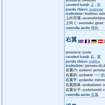
pronuncia:
uwamuki
caratteri kanji:
上
,
向
parola chiave:
posizione
traduzione:
tendenza rialz
上向市場:
uwamukishijou
上向く:
uwamuku
: girare
controlla anche
仰向
右翼
pronuncia:
uyoku
caratteri kanji:
右
,
翼
parola chiave:
politica
traduzione:
(persona di) d
右翼の:
uyokuno
: persona
右翼的:
uyokuteki
<<<
的
右翼手:
uyokushu
: estern
右翼団体:
uyokudantai
: 
右翼分子:
uyokubunshi
: 
controlla anche
左翼