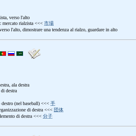
ista, verso l'alto
: mercato rialzista <<<
市場
 verso l'alto, dimostrare una tendenza al rialzo, guardare in alto
estra, ala destra
 di destra
o destro (nel baseball) <<<
手
organizzazione di destra <<<
団体
elemento di destra <<<
分子