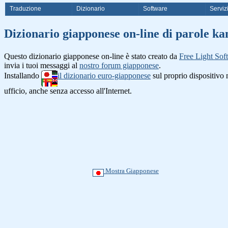
Traduzione
Dizionario
Software
Serviz
Dizionario giapponese on-line di 
Questo dizionario giapponese on-line è stato creato da
Free Light Sof
invia i tuoi messaggi al
nostro forum giapponese
.
Installando
il dizionario euro-giapponese
sul proprio dispositiv
ufficio, anche senza accesso all'Internet.
Mostra Giapponese