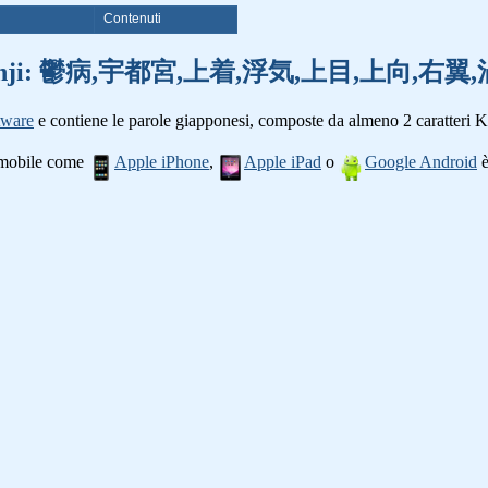
i
Contenuti
parole kanji: 鬱病,宇都宮,上着,浮気,上目,上向,右翼
tware
e contiene le parole giapponesi, composte da almeno 2 caratteri K
o mobile come
Apple iPhone
,
Apple iPad
o
Google Android
è