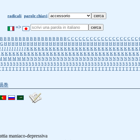
radicali
parole chiavi
=>
B
B
B
B
B
B
B
B
B
B
B
B
B
B
B
B
B
B
C
C
C
C
C
C
C
C
C
C
C
C
C
C
C
C
C
C
C
G
H
H
H
H
H
H
H
H
H
H
H
H
H
H
H
H
H
H
H
H
H
H
H
H
H
H
H
H
H
H
H
H
H
H
H
H
J
J
J
J
J
J
J
J
J
J
J
K
K
K
K
K
K
K
K
K
K
K
K
K
K
K
K
K
K
K
K
K
K
K
K
K
K
K
K
K
K
K
K
K
K
K
K
K
K
K
K
K
K
K
K
K
K
K
K
K
K
K
K
K
K
K
K
K
K
K
K
K
K
K
K
K
K
K
K
M
M
M
M
M
M
N
N
N
N
N
N
N
N
N
N
N
N
N
N
N
N
N
N
N
N
N
N
N
N
N
N
N
N
N
N
S
S
S
S
S
S
S
S
S
S
S
S
S
S
S
S
S
S
S
S
S
S
S
S
S
S
S
S
S
S
S
S
S
S
S
S
S
S
S
S
S
S
S
S
T
T
T
T
T
T
T
T
T
T
T
T
T
T
T
T
T
T
T
T
T
T
T
T
T
T
T
T
T
T
T
T
T
T
T
T
T
T
T
T
T
渦巻
attia maniaco-depressiva