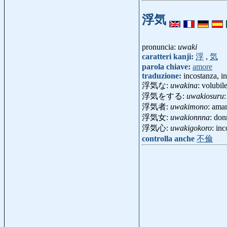
浮気
pronuncia:
uwaki
caratteri kanji:
浮
,
気
parola chiave:
amore
traduzione:
incostanza, in
浮気な:
uwakina
: volubil
浮気をする:
uwakiosuru
浮気者:
uwakimono
: ama
浮気女:
uwakionnna
: don
浮気心:
uwakigokoro
: in
controlla anche
不倫