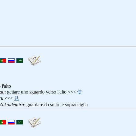
l'alto
au
: gettare uno sguardo verso l'alto <<<
使
ru
<<<
見
ukaidemiru
: guardare da sotto le sopracciglia