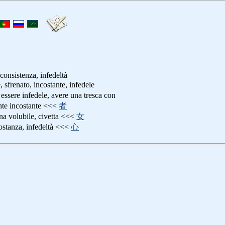
consistenza, infedeltà
e, sfrenato, incostante, infedele
: essere infedele, avere una tresca con
nte incostante <<<
者
na volubile, civetta <<<
女
costanza, infedeltà <<<
心