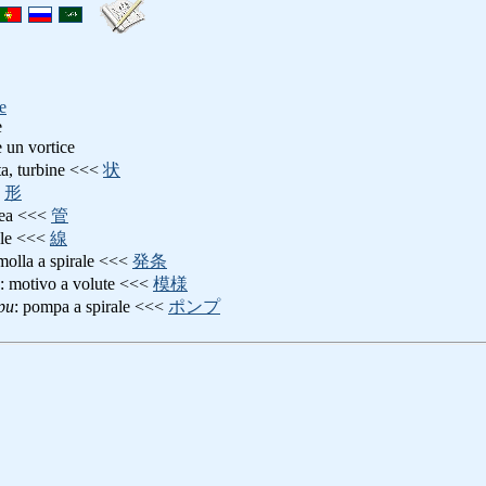
te
e
e un vortice
ta, turbine <<<
状
<
形
lea <<<
管
rale <<<
線
 molla a spirale <<<
発条
: motivo a volute <<<
模様
pu
: pompa a spirale <<<
ポンプ