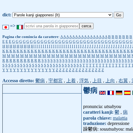
dict:
=>
Pagina che comincia da carattere
:
A
A
A
A
A
A
A
A
A
A
A
A
A
A
A
A
B
B
B
B
B
B
B
E
E
E
G
G
G
G
G
G
G
G
G
G
G
G
G
G
G
G
G
G
G
G
G
G
G
G
G
G
G
G
G
G
G
G
G
G
H
H
H
H
H
H
H
H
H
I
I
I
I
I
I
I
I
I
I
I
I
I
I
I
I
I
I
I
I
I
I
I
J
J
J
J
J
J
J
J
J
J
J
J
J
J
J
J
J
J
J
J
J
K
K
K
K
K
K
K
K
K
K
K
K
K
K
K
K
K
K
K
K
K
K
K
K
K
K
K
K
K
K
K
K
K
K
K
K
M
M
M
M
M
M
M
M
M
M
M
M
M
M
M
M
M
M
M
M
M
M
M
M
M
M
M
M
M
R
R
R
R
R
R
R
R
R
R
R
S
S
S
S
S
S
S
S
S
S
S
S
S
S
S
S
S
S
S
S
S
S
S
S
S
S
S
S
S
S
S
S
S
S
S
S
S
S
S
S
S
S
S
S
S
S
S
S
S
S
S
S
S
S
S
S
S
S
T
T
T
T
T
T
T
T
T
T
T
T
T
T
T
Y
Y
Y
Y
Y
Y
Y
Y
Y
Y
Y
Y
Y
Y
Y
Z
Z
Z
Z
Z
Z
Z
Z
Z
Z
Z
Z
Z
Z
Z
Accesso diretto:
鬱病
,
宇都宮
,
上着
,
浮気
,
上目
,
上向
,
右翼
,
鬱病
pronuncia:
utsubyou
caratteri kanji:
鬱
,
病
parola chiave:
malattia
traduzione:
depressione
躁鬱病:
souutsubyou
: mal