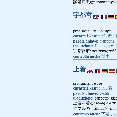
躁鬱病患者:
souutsubyou
宇都宮
pronuncia:
utsunomiya
caratteri kanji:
宇
,
都
,
parola chiave:
giappone
traduzione:
Utsunomiya (c
宇都宮市:
utsunomiyashi
controlla anche
栃木
上着
pronuncia:
uwagi
caratteri kanji:
上
,
着
parola chiave:
vestiti
traduzione:
cappotto, gia
上着を着る:
uwagiokiru
:
ダブルの上着:
daburuno
controlla anche
下着
,
ジ