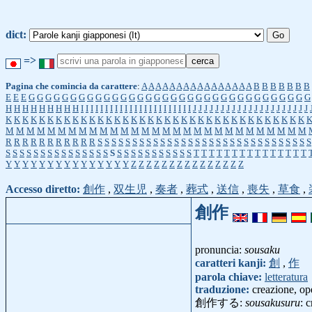
dict:
=>
Pagina che comincia da carattere
:
A
A
A
A
A
A
A
A
A
A
A
A
A
A
A
A
B
B
B
B
B
B
B
E
E
E
G
G
G
G
G
G
G
G
G
G
G
G
G
G
G
G
G
G
G
G
G
G
G
G
G
G
G
G
G
G
G
G
G
G
H
H
H
H
H
H
H
H
H
I
I
I
I
I
I
I
I
I
I
I
I
I
I
I
I
I
I
I
I
I
I
I
J
J
J
J
J
J
J
J
J
J
J
J
J
J
J
J
J
J
J
J
J
K
K
K
K
K
K
K
K
K
K
K
K
K
K
K
K
K
K
K
K
K
K
K
K
K
K
K
K
K
K
K
K
K
K
K
K
M
M
M
M
M
M
M
M
M
M
M
M
M
M
M
M
M
M
M
M
M
M
M
M
M
M
M
M
M
R
R
R
R
R
R
R
R
R
R
R
S
S
S
S
S
S
S
S
S
S
S
S
S
S
S
S
S
S
S
S
S
S
S
S
S
S
S
S
S
S
S
S
S
S
S
S
S
S
S
S
S
S
S
S
S
S
S
S
S
S
S
S
S
S
S
S
S
S
T
T
T
T
T
T
T
T
T
T
T
T
T
T
T
Y
Y
Y
Y
Y
Y
Y
Y
Y
Y
Y
Y
Y
Y
Y
Z
Z
Z
Z
Z
Z
Z
Z
Z
Z
Z
Z
Z
Z
Z
Accesso diretto:
創作
,
双生児
,
奏者
,
葬式
,
送信
,
喪失
,
草食
,
創作
pronuncia:
sousaku
caratteri kanji:
創
,
作
parola chiave:
letteratura
traduzione:
creazione, op
創作する:
sousakusuru
: 