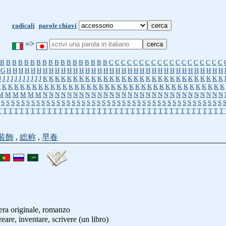
radicali
parole chiavi
=>
B
B
B
B
B
B
B
B
B
B
B
B
B
B
B
B
B
B
C
C
C
C
C
C
C
C
C
C
C
C
C
C
C
C
C
C
C
G
H
H
H
H
H
H
H
H
H
H
H
H
H
H
H
H
H
H
H
H
H
H
H
H
H
H
H
H
H
H
H
H
H
H
H
H
J
J
J
J
J
J
J
J
J
J
J
K
K
K
K
K
K
K
K
K
K
K
K
K
K
K
K
K
K
K
K
K
K
K
K
K
K
K
K
K
K
K
K
K
K
K
K
K
K
K
K
K
K
K
K
K
K
K
K
K
K
K
K
K
K
K
K
K
K
K
K
K
K
K
K
K
K
K
K
M
M
M
M
M
M
N
N
N
N
N
N
N
N
N
N
N
N
N
N
N
N
N
N
N
N
N
N
N
N
N
N
N
N
N
N
S
S
S
S
S
S
S
S
S
S
S
S
S
S
S
S
S
S
S
S
S
S
S
S
S
S
S
S
S
S
S
S
S
S
S
S
S
S
S
S
S
S
S
S
T
T
T
T
T
T
T
T
T
T
T
T
T
T
T
T
T
T
T
T
T
T
T
T
T
T
T
T
T
T
T
T
T
T
T
T
T
T
T
T
T
装飾
,
総称
,
早春
era originale, romanzo
creare, inventare, scrivere (un libro)