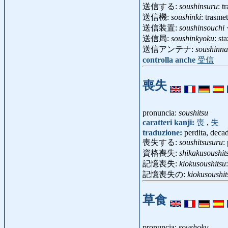
送信する:
soushinsuru
: t
送信機:
soushinki
: trasme
送信装置:
soushinsouchi
送信局:
soushinkyoku
: st
送信アンテナ:
soushinna
controlla anche
受信
喪失
pronuncia:
soushitsu
caratteri kanji:
喪
,
失
traduzione:
perdita, deca
喪失する:
soushitsusuru
:
資格喪失:
shikakusoushit
記憶喪失:
kiokusoushitsu
記憶喪失の:
kiokusoushi
草食
pronuncia:
soushoku