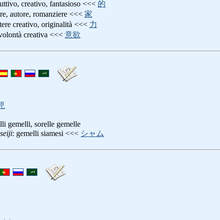
ruttivo, creativo, fantasioso <<<
的
tore, autore, romanziere <<<
家
tere creativo, originalità <<<
力
 volontà creativa <<<
意欲
児
lli gemelli, sorelle gemelle
eiji
: gemelli siamesi <<<
シャム