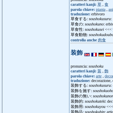
caratteri kanji:
草
,
食
parola chiave:
pianta
,
an
traduzione:
erbivoro
草食する:
soushokusuru
:
草食の:
soushokuno
: erbi
草食性:
soushokusei
<<<
草食動物:
soushokudoubu
controlla anche
肉食
装飾
pronuncia:
soushoku
caratteri kanji:
装
,
飾
parola chiave:
arte
,
deco
traduzione:
decorazione,
装飾する:
soushokusuru
:
装飾を施す:
soushokuoh
装飾の無い:
soushokuno
装飾的:
soushokuteki
: de
装飾用:
soushokuyou
<<
装飾品:
soushokuhin
: art