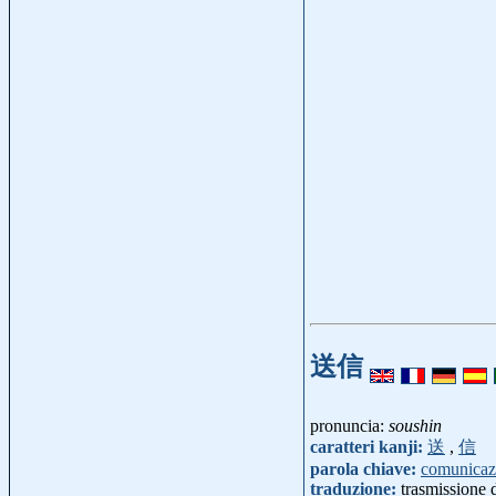
送信
pronuncia:
soushin
caratteri kanji:
送
,
信
parola chiave:
comunicaz
traduzione:
trasmissione 