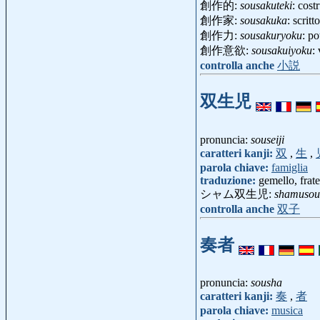
創作的:
sousakuteki
: cost
創作家:
sousakuka
: scrit
創作力:
sousakuryoku
: po
創作意欲:
sousakuiyoku
:
controlla anche
小説
双生児
pronuncia:
souseiji
caratteri kanji:
双
,
生
,
parola chiave:
famiglia
traduzione:
gemello, frate
シャム双生児:
shamusous
controlla anche
双子
奏者
pronuncia:
sousha
caratteri kanji:
奏
,
者
parola chiave:
musica