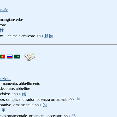
imale
 mangiare erbe
voro
性
tsu
: animale erbivoro <<<
動物
razione
 ornamento, abbellimento
 decorare, abbellire
odokosu
<<<
施
nai
: semplice, disadorno, senza ornamenti <<<
無
corativo, ornamentale <<<
的
<
用
icolo ornamentale, ornamenti, accessori <<<
品