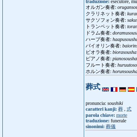
traduzione:
esecutore, mu
オルガン奏者:
oruganso
クラリネット奏者:
kura
サクソフォン奏者:
saku
トランペット奏者:
tora
ドラム奏者:
doramusous
ハープ奏者:
haapusoush
バイオリン奏者:
baiori
ビオラ奏者:
biorasousha
ピアノ奏者:
pianosousha
フルート奏者:
huruutos
ホルン奏者:
horunsoush
葬式
pronuncia:
soushiki
caratteri kanji:
葬
,
式
parola chiave:
morte
traduzione:
funerale
sinonimi:
葬儀