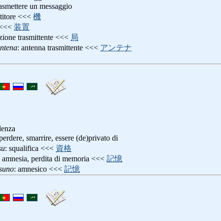
rasmettere un messaggio
ttitore <<<
機
<<<
装置
azione trasmittente <<<
局
ntena
: antenna trasmittente <<<
アンテナ
denza
 perdere, smarrire, essere (de)privato di
su
: squalifica <<<
資格
: amnesia, perdita di memoria <<<
記憶
tsuno
: amnesico <<<
記憶