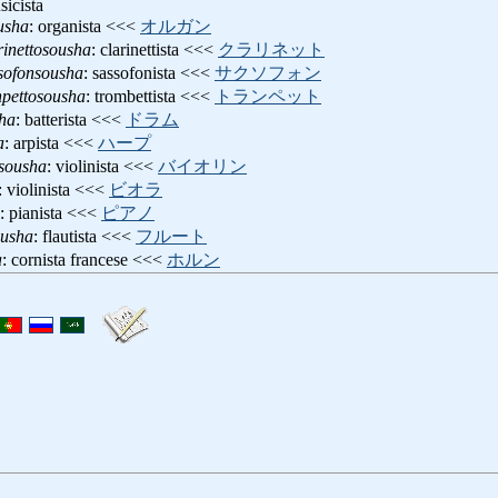
sicista
usha
: organista <<<
オルガン
rinettosousha
: clarinettista <<<
クラリネット
sofonsousha
: sassofonista <<<
サクソフォン
npettosousha
: trombettista <<<
トランペット
ha
: batterista <<<
ドラム
a
: arpista <<<
ハープ
nsousha
: violinista <<<
バイオリン
: violinista <<<
ビオラ
: pianista <<<
ピアノ
ousha
: flautista <<<
フルート
a
: cornista francese <<<
ホルン