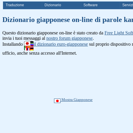
Traduzione
Dizionario
Software
Serviz
Dizionario giapponese on-line di
Questo dizionario giapponese on-line è stato creato da
Free Light Sof
invia i tuoi messaggi al
nostro forum giapponese
.
Installando
il dizionario euro-giapponese
sul proprio dispositiv
ufficio, anche senza accesso all'Internet.
Mostra Giapponese