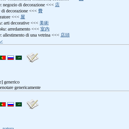
n
: negozio di decorazione <<<
店
e di decorazione <<<
費
oratore <<<
屋
u
: arti decorative <<<
美術
oku
: arredamento <<<
室内
u
: allestimento di una vetrina <<<
店頭
ン
e] generico
denotare genericamente
,
natura