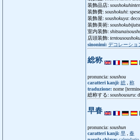
装飾品店:
soushokuhinte
装飾費:
soushokuhi
: spes
装飾屋:
soushokuya
: dec
装飾美術:
soushokubijuts
室内装飾:
shitsunaisoush
店頭装飾:
tentousoushok
sinonimi:
デコレーショ
総称
pronuncia:
soushou
caratteri kanji:
総
,
称
traduzione:
nome [termin
総称する:
soushousuru
: 
早春
pronuncia:
soushun
caratteri kanji:
早
,
春
parola chiave:
calendario