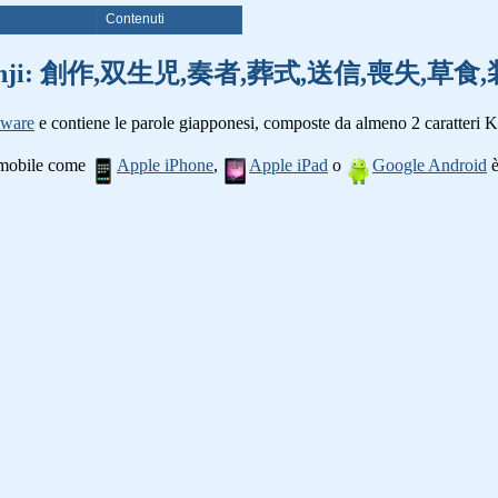
i
Contenuti
 parole kanji: 創作,双生児,奏者,葬式,送信,喪失,
tware
e contiene le parole giapponesi, composte da almeno 2 caratteri K
o mobile come
Apple iPhone
,
Apple iPad
o
Google Android
è