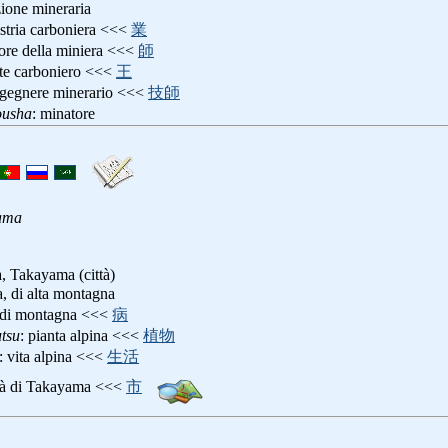
zione mineraria
ustria carboniera <<<
業
tore della miniera <<<
師
te carboniero <<<
王
ngegnere minerario <<<
技師
ousha
: minatore
ama
, Takayama (città)
a, di alta montagna
 di montagna <<<
病
tsu
: pianta alpina <<<
植物
: vita alpina <<<
生活
ttà di Takayama <<<
市