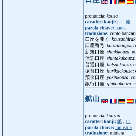
pronuncia:
kouza
caratteri kanji:
口
,
座
parola chiave:
banca
traduzione:
conto bancar
口座を開く:
kouzaohirak
口座番号:
kouzabangou
:
新規口座:
shinkikouza
: n
信託口座:
shintakukouza
普通口座:
hutsuukouza
: 
振替口座:
hurikaekouza
:
預金口座:
yokinkouza
: c
銀行口座:
ginkoukouza
: 
鉱山
pronuncia:
kouzan
caratteri kanji:
鉱
,
山
parola chiave:
industria
traduzione:
miniera