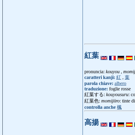
紅葉
pronuncia:
kouyou
,
momij
caratteri kanji:
紅
,
葉
parola chiave:
albero
traduzione:
foglie rosse
紅葉する:
kouyousuru
: c
紅葉色:
momijiiro
: tinte
controlla anche
楓
高揚