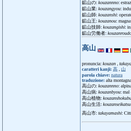
鉱山の:
kouzannno
: estra
鉱山業:
kouzangyou
: ind
鉱山師:
kouzanshi
: opera
鉱山王:
kouzanou
: magna
鉱山技師:
kouzangishi
: i
鉱山労働者:
kouzanroud
高山
pronuncia:
kouzan
,
takay
caratteri kanji:
高
,
山
parola chiave:
natura
traduzione:
alta montagna
高山の:
kouzannno
: alpin
高山病:
kouzanbyou
: mal
高山植物:
kouzanshokubu
高山生活:
kouzanseikatsu
高山市:
takayamashi
: Ci