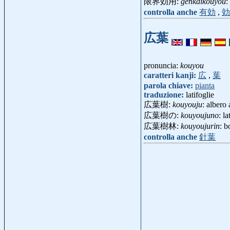
限界効用:
genkaikouyou
:
controlla anche
有効
,
効
広葉
pronuncia:
kouyou
caratteri kanji:
広
,
葉
parola chiave:
pianta
traduzione:
latifoglie
広葉樹:
kouyouju
: albero
広葉樹の:
kouyoujuno
: l
広葉樹林:
kouyoujurin
: b
controlla anche
針葉