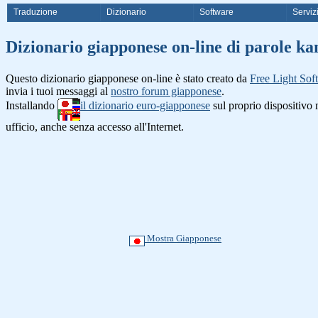
Traduzione
Dizionario
Software
Serviz
Dizionario giapponese on-line di 
Questo dizionario giapponese on-line è stato creato da
Free Light Sof
invia i tuoi messaggi al
nostro forum giapponese
.
Installando
il dizionario euro-giapponese
sul proprio dispositiv
ufficio, anche senza accesso all'Internet.
Mostra Giapponese