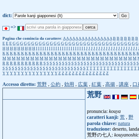
dict:
=>
Pagina che comincia da carattere
:
A
A
A
A
A
A
A
A
A
A
A
A
A
A
A
A
B
B
B
B
B
B
B
E
E
E
G
G
G
G
G
G
G
G
G
G
G
G
G
G
G
G
G
G
G
G
G
G
G
G
G
G
G
G
G
G
G
G
G
G
H
H
H
H
H
H
H
H
H
I
I
I
I
I
I
I
I
I
I
I
I
I
I
I
I
I
I
I
I
I
I
I
J
J
J
J
J
J
J
J
J
J
J
J
J
J
J
J
J
J
J
J
J
K
K
K
K
K
K
K
K
K
K
K
K
K
K
K
K
K
K
K
K
K
K
K
K
K
K
K
K
K
K
K
K
K
K
K
K
M
M
M
M
M
M
M
M
M
M
M
M
M
M
M
M
M
M
M
M
M
M
M
M
M
M
M
M
M
R
R
R
R
R
R
R
R
R
R
R
S
S
S
S
S
S
S
S
S
S
S
S
S
S
S
S
S
S
S
S
S
S
S
S
S
S
S
S
S
S
S
S
S
S
S
S
S
S
S
S
S
S
S
S
S
S
S
S
S
S
S
S
S
S
S
S
S
S
T
T
T
T
T
T
T
T
T
T
T
T
T
T
T
Y
Y
Y
Y
Y
Y
Y
Y
Y
Y
Y
Y
Y
Y
Y
Z
Z
Z
Z
Z
Z
Z
Z
Z
Z
Z
Z
Z
Z
Z
Accesso diretto:
荒野
,
公約
,
効用
,
広葉
,
紅葉
,
高揚
,
講座
,
口
荒野
pronuncia:
kouya
caratteri kanji:
荒
,
野
parola chiave:
natura
traduzione:
deserto, landa
荒野の七人:
kouyanoshic