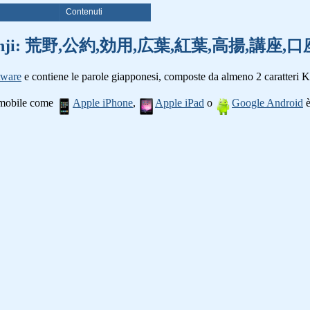
i
Contenuti
parole kanji: 荒野,公約,効用,広葉,紅葉,高揚,講
tware
e contiene le parole giapponesi, composte da almeno 2 caratteri K
o mobile come
Apple iPhone
,
Apple iPad
o
Google Android
è