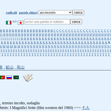
radicali
parole chiavi
=>
B
B
B
B
B
B
B
B
B
B
B
B
B
B
B
B
B
B
C
C
C
C
C
C
C
C
C
C
C
C
C
C
C
C
C
C
C
G
H
H
H
H
H
H
H
H
H
H
H
H
H
H
H
H
H
H
H
H
H
H
H
H
H
H
H
H
H
H
H
H
H
H
H
H
J
J
J
J
J
J
J
J
J
J
J
K
K
K
K
K
K
K
K
K
K
K
K
K
K
K
K
K
K
K
K
K
K
K
K
K
K
K
K
K
K
K
K
K
K
K
K
K
K
K
K
K
K
K
K
K
K
K
K
K
K
K
K
K
K
K
K
K
K
K
K
K
K
K
K
K
K
K
K
M
M
M
M
M
M
N
N
N
N
N
N
N
N
N
N
N
N
N
N
N
N
N
N
N
N
N
N
N
N
N
N
N
N
N
N
S
S
S
S
S
S
S
S
S
S
S
S
S
S
S
S
S
S
S
S
S
S
S
S
S
S
S
S
S
S
S
S
S
S
S
S
S
S
S
S
S
S
S
S
T
T
T
T
T
T
T
T
T
T
T
T
T
T
T
T
T
T
T
T
T
T
T
T
T
T
T
T
T
T
T
T
T
T
T
T
T
T
T
T
T
座
,
鉱山
,
高山
, terreno incolto, sodaglia
hinin
: I Magnifici Sette (film western del 1960) <<<
七人