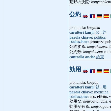
荒野の決闘:
kouyanokett
公約
pronuncia:
kouyaku
caratteri kanji:
公
,
約
parola chiave:
politica
traduzione:
promessa pub
公約する:
kouyakusuru
: 
公約数:
kouyakusuu
: com
controlla anche
約束
効用
pronuncia:
kouyou
caratteri kanji:
効
,
用
parola chiave:
medicina
traduzione:
uso, effetto, v
効用な:
kouyouna
: utile, 
効用が有る:
kouyougaar