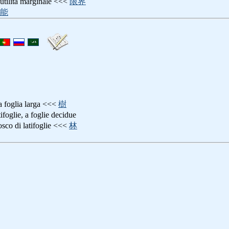
 utilità marginale <<<
限界
能
 a foglia larga <<<
樹
atifoglie, a foglie decidue
osco di latifoglie <<<
林