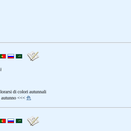
i
olorarsi di colori autunnali
 di autunno <<<
色