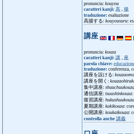
pronuncia:
kouyou
caratteri kanji:
高
,
揚
traduzione:
esaltazione
高揚する:
kouyousuru
: e
講座
pronuncia:
kouza
caratteri kanji:
講
,
座
parola chiave:
educazion
traduzione:
conferenza, c
講座を設ける:
kouzaomo
講座を開く:
kouzaohirak
集中講座:
shuuchuukouz
通信講座:
tsuushinkouza
:
復習講座:
hukushuukouz
夏期講座:
kakikouza
: cor
公開講座:
koukaikouza
: 
controlla anche
講義
口座