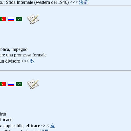
ou
: Sfida Infernale (western del 1946) <<<
決闘
blica, impegno
fare una promessa formale
un divisore <<<
数
irtù
efficace
u
: applicabile, efficace <<<
有