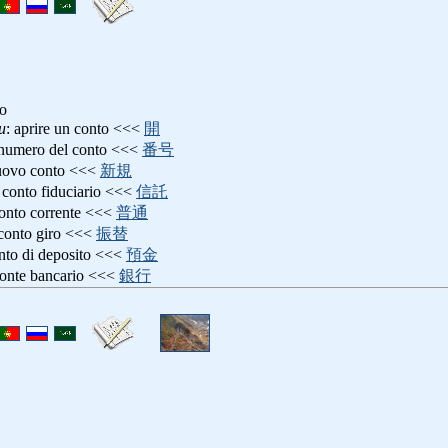
io
u
: aprire un conto <<<
開
 numero del conto <<<
番号
uovo conto <<<
新規
: conto fiduciario <<<
信託
conto corrente <<<
普通
 conto giro <<<
振替
onto di deposito <<<
預金
conte bancario <<<
銀行