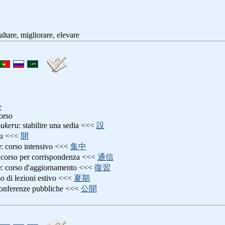
saltare, migliorare, elevare
e
orso
ukeru
: stabilire una sedia <<<
設
u
<<<
開
a
: corso intensivo <<<
集中
 corso per corrispondenza <<<
通信
a
: corso d'aggiornamento <<<
復習
so di lezioni estivo <<<
夏期
conferenze pubbliche <<<
公開