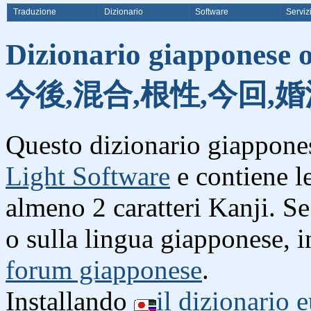
Traduzione
Dizionario
Software
Serviz
Dizionario giapponese o
今後,混合,根性,今回,婚
Questo dizionario giappones
Light Software
e contiene l
almeno 2 caratteri Kanji. S
o sulla lingua giapponese, i
forum giapponese
.
Installando
il dizionario