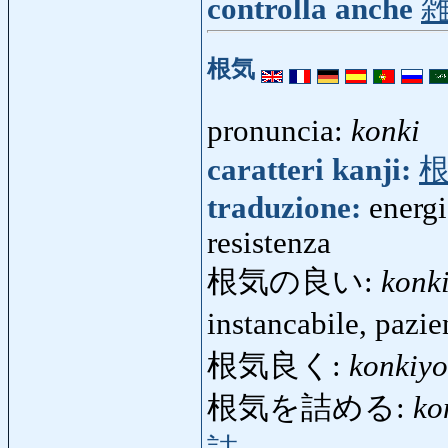
controlla anche
根気
pronuncia:
konki
caratteri kanji:
traduzione:
energi
resistenza
根気の良い:
konki
instancabile, pazi
根気良く:
konkiy
根気を詰める:
ko