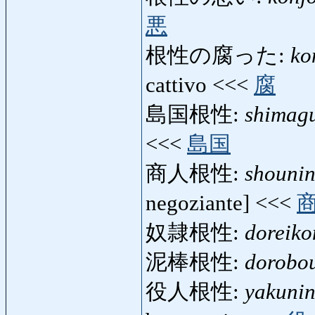
悪
根性の腐った:
ko
cattivo <<<
腐
島国根性:
shimag
<<<
島国
商人根性:
shouni
negoziante] <<<
奴隷根性:
doreiko
泥棒根性:
dorobo
役人根性:
yakuni