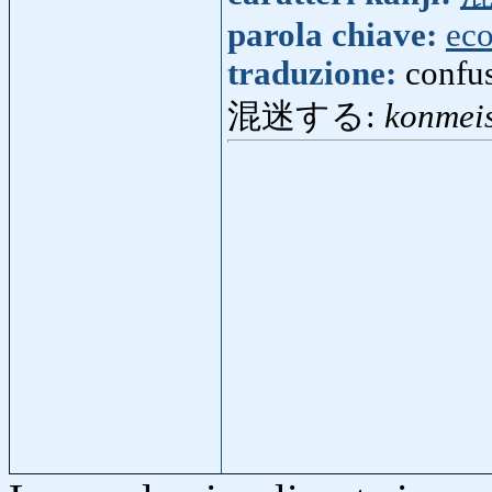
parola chiave:
ec
traduzione:
confu
混迷する:
konmei