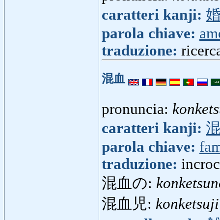
caratteri kanji:
parola chiave:
am
traduzione:
ricerc
混血
pronuncia:
konket
caratteri kanji:
parola chiave:
fam
traduzione:
incroc
混血の:
konketsun
混血児:
konketsuji