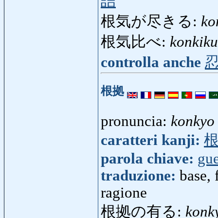
詰
根気が尽きる:
ko
根気比べ:
konkik
controlla anche
根拠
pronuncia:
konkyo
caratteri kanji:
parola chiave:
gue
traduzione:
base, 
ragione
根拠の有る:
konk