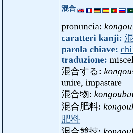
混合
pronuncia:
kongou
caratteri kanji:
parola chiave:
ch
traduzione:
misce
混合する:
kongou
unire, impastare
混合物:
kongoubu
混合肥料:
kongou
肥料
混合競技:
kongou