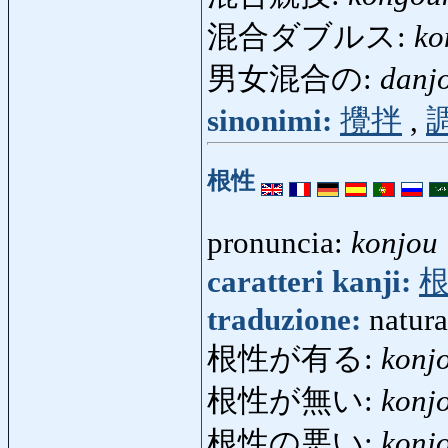
混合ダブルス:
ko
男女混合の:
danj
sinonimi:
攪拌
,
根性
pronuncia:
konjou
caratteri kanji:
traduzione:
natura
根性が有る:
konj
根性が無い:
konj
根性の悪い:
konj