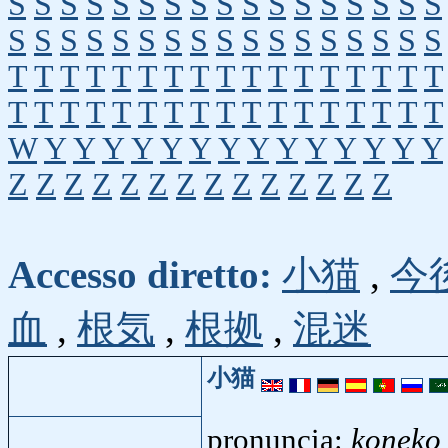
S
S
S
S
S
S
S
S
S
S
S
S
S
S
S
S
S
S
S
S
S
S
S
S
S
S
S
S
S
S
S
S
S
S
T
T
T
T
T
T
T
T
T
T
T
T
T
T
T
T
T
T
T
T
T
T
T
T
T
T
T
T
T
T
T
T
T
T
W
Y
Y
Y
Y
Y
Y
Y
Y
Y
Y
Y
Y
Y
Y
Z
Z
Z
Z
Z
Z
Z
Z
Z
Z
Z
Z
Z
Z
Accesso diretto:
小猫
,
今
血
,
根気
,
根拠
,
混迷
小猫
pronuncia:
koneko