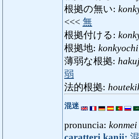
根拠の無い:
konk
<<<
無
根拠付ける:
konk
根拠地:
konkyochi
薄弱な根拠:
haku
弱
法的根拠:
houteki
混迷
pronuncia:
konmei
caratteri kanji: