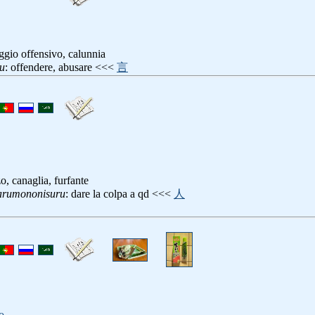
ggio offensivo, calunnia
u
: offendere, abusare <<<
言
o, canaglia, furfante
arumononisuru
: dare la colpa a qd <<<
人
o