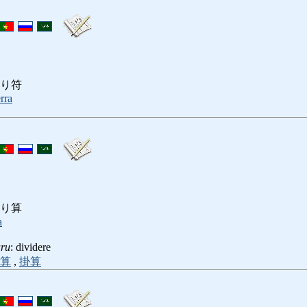
り符
rra
り算
a
uru
: dividere
算
,
掛算