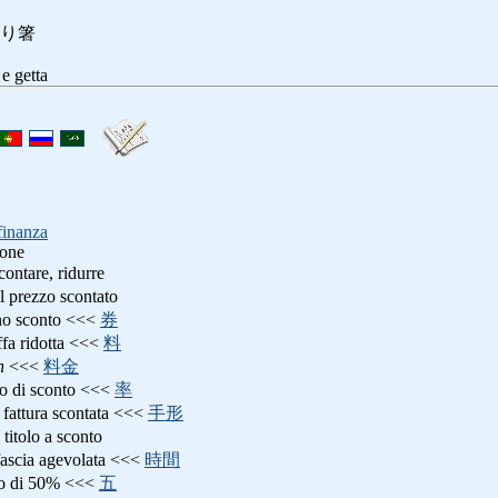
り箸
e getta
finanza
ione
scontare, ridurre
al prezzo scontato
no sconto <<<
券
iffa ridotta <<<
料
n
<<<
料金
sso di sconto <<<
率
: fattura scontata <<<
手形
: titolo a sconto
fascia agevolata <<<
時間
to di 50% <<<
五