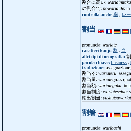
割合に高い:
wariainitaka
の割合で:
nowariaide
: in
controlla anche
率
,
レー
割当
pronuncia:
wariate
caratteri kanji:
割
,
当
altri tipi di ortografia:
割
parola chiave:
business
,
traduzione:
assegnazione,
割当る:
wariateru
: asseg
割当量:
wariateryou
: qu
割当額:
wariategaku
: im
割当制度:
wariateseido
: 
輸出割当:
yushutsuwaria
割箸
pronuncia:
waribashi