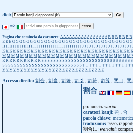
dict:
=>
Pagina che comincia da carattere
:
A
A
A
A
A
A
A
A
A
A
A
A
A
A
A
A
B
B
B
B
B
B
B
E
E
E
G
G
G
G
G
G
G
G
G
G
G
G
G
G
G
G
G
G
G
G
G
G
G
G
G
G
G
G
G
G
G
G
G
G
H
H
H
H
H
H
H
H
H
I
I
I
I
I
I
I
I
I
I
I
I
I
I
I
I
I
I
I
I
I
I
I
J
J
J
J
J
J
J
J
J
J
J
J
J
J
J
J
J
J
J
J
J
K
K
K
K
K
K
K
K
K
K
K
K
K
K
K
K
K
K
K
K
K
K
K
K
K
K
K
K
K
K
K
K
K
K
K
K
M
M
M
M
M
M
M
M
M
M
M
M
M
M
M
M
M
M
M
M
M
M
M
M
M
M
M
M
M
R
R
R
R
R
R
R
R
R
R
R
S
S
S
S
S
S
S
S
S
S
S
S
S
S
S
S
S
S
S
S
S
S
S
S
S
S
S
S
S
S
S
S
S
S
S
S
S
S
S
S
S
S
S
S
S
S
S
S
S
S
S
S
S
S
S
S
S
S
T
T
T
T
T
T
T
T
T
T
T
T
T
T
T
Y
Y
Y
Y
Y
Y
Y
Y
Y
Y
Y
Y
Y
Y
Y
Z
Z
Z
Z
Z
Z
Z
Z
Z
Z
Z
Z
Z
Z
Z
Accesso diretto:
割合
,
割当
,
割箸
,
割引
,
割符
,
割算
,
悪口
,
悪
割合
pronuncia:
wariai
caratteri kanji:
割
,
合
parola chiave:
matematic
traduzione:
tasso, rappor
割合に:
wariaini
: compara