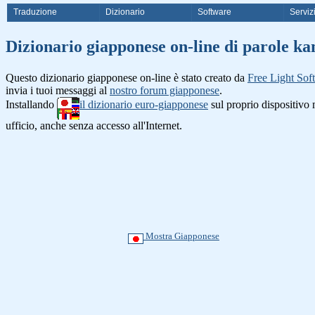
Traduzione
Dizionario
Software
Serviz
Dizionario giapponese on-line di 
Questo dizionario giapponese on-line è stato creato da
Free Light Sof
invia i tuoi messaggi al
nostro forum giapponese
.
Installando
il dizionario euro-giapponese
sul proprio dispositiv
ufficio, anche senza accesso all'Internet.
Mostra Giapponese