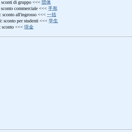
: sconti di gruppo <<<
団体
: sconto commerciale <<<
手形
: sconto all'ingrosso <<<
一括
i
: sconto per studenti <<<
学生
: sconto <<<
現金