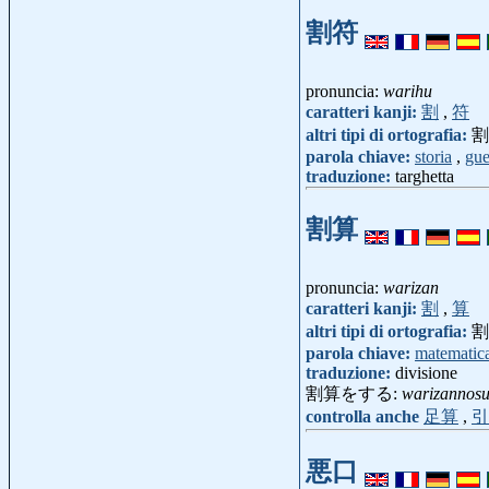
割符
pronuncia:
warihu
caratteri kanji:
割
,
符
altri tipi di ortografia:
割
parola chiave:
storia
,
gue
traduzione:
targhetta
割算
pronuncia:
warizan
caratteri kanji:
割
,
算
altri tipi di ortografia:
割
parola chiave:
matematic
traduzione:
divisione
割算をする:
warizannos
controlla anche
足算
,
引
悪口