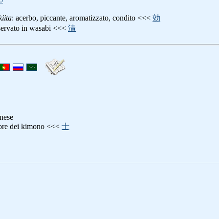
iita
: acerbo, piccante, aromatizzato, condito <<<
効
servato in wasabi <<<
漬
onese
tore dei kimono <<<
士