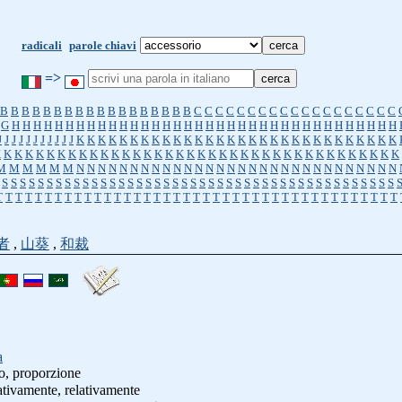
radicali
parole chiavi
=>
B
B
B
B
B
B
B
B
B
B
B
B
B
B
B
B
B
B
C
C
C
C
C
C
C
C
C
C
C
C
C
C
C
C
C
C
C
G
H
H
H
H
H
H
H
H
H
H
H
H
H
H
H
H
H
H
H
H
H
H
H
H
H
H
H
H
H
H
H
H
H
H
H
H
J
J
J
J
J
J
J
J
J
J
J
K
K
K
K
K
K
K
K
K
K
K
K
K
K
K
K
K
K
K
K
K
K
K
K
K
K
K
K
K
K
K
K
K
K
K
K
K
K
K
K
K
K
K
K
K
K
K
K
K
K
K
K
K
K
K
K
K
K
K
K
K
K
K
K
K
K
K
K
M
M
M
M
M
M
N
N
N
N
N
N
N
N
N
N
N
N
N
N
N
N
N
N
N
N
N
N
N
N
N
N
N
N
N
N
S
S
S
S
S
S
S
S
S
S
S
S
S
S
S
S
S
S
S
S
S
S
S
S
S
S
S
S
S
S
S
S
S
S
S
S
S
S
S
S
S
S
S
S
T
T
T
T
T
T
T
T
T
T
T
T
T
T
T
T
T
T
T
T
T
T
T
T
T
T
T
T
T
T
T
T
T
T
T
T
T
T
T
T
T
者
,
山葵
,
和裁
a
to, proporzione
tivamente, relativamente