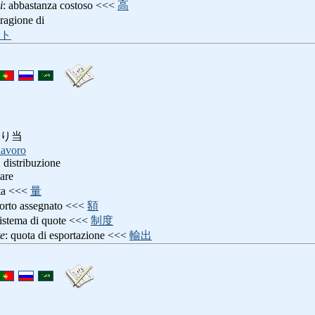
i
: abbastanza costoso <<<
高
 ragione di
ト
り当
lavoro
 distribuzione
nare
ota <<<
量
porto assegnato <<<
額
sistema di quote <<<
制度
te
: quota di esportazione <<<
輸出