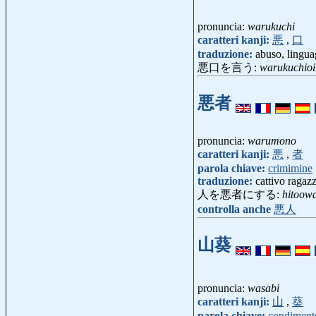
pronuncia:
warukuchi
caratteri kanji:
悪
,
口
traduzione:
abuso, lingua
悪口を言う:
warukuchioi
悪者
pronuncia:
warumono
caratteri kanji:
悪
,
者
parola chiave:
crimimine
traduzione:
cattivo ragazz
人を悪者にする:
hitoow
controlla anche
悪人
山葵
pronuncia:
wasabi
caratteri kanji:
山
,
葵
parola chiave:
condiment