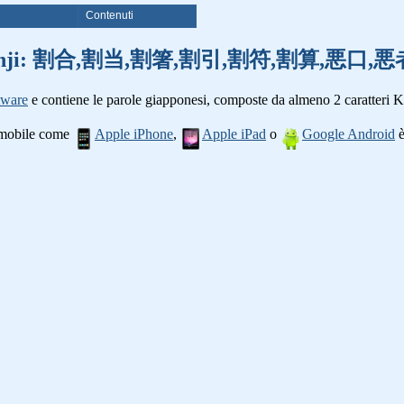
i
Contenuti
parole kanji: 割合,割当,割箸,割引,割符,割算,悪
tware
e contiene le parole giapponesi, composte da almeno 2 caratteri K
o mobile come
Apple iPhone
,
Apple iPad
o
Google Android
è