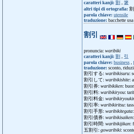
caratteri kanji:
割
,
箸
altri tipi di ortografia:
割
parola chiave:
utensile
traduzione:
bacchette usa 
割引
pronuncia:
waribiki
caratteri kanji:
割
,
引
parola chiave:
business
,
traduzione:
sconto, riduz
割引する:
waribikisuru
: 
割引して:
waribikishite
: 
割引券:
waribikiken
: buo
割引料:
waribikiryou
: tar
割引料金:
waribikiryouki
割引率:
waribikiritsu
: ta
割引手形:
waribikitegata
割引債券:
waribikisaiken
割引時間:
waribikijikan
: 
五割引:
gowaribiki
: scon