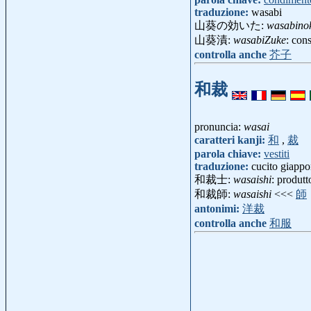
traduzione:
wasabi
山葵の効いた:
wasabinok
山葵漬:
wasabiZuke
: con
controlla anche
芥子
和裁
pronuncia:
wasai
caratteri kanji:
和
,
裁
parola chiave:
vestiti
traduzione:
cucito giapp
和裁士:
wasaishi
: produt
和裁師:
wasaishi
<<<
師
antonimi:
洋裁
controlla anche
和服