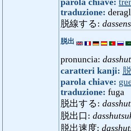
parola chiave:
tre
traduzione:
deragl
脱線する:
dassen
脱出
pronuncia:
dasshu
caratteri kanji:
parola chiave:
gue
traduzione:
fuga
脱出する:
dasshut
脱出口:
dasshutsu
脱出速度:
dasshu