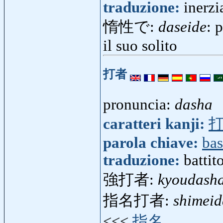
traduzione:
inerzi
惰性で:
daseide
: 
il suo solito
打者
pronuncia:
dasha
caratteri kanji:
parola chiave:
bas
traduzione:
battit
強打者:
kyoudash
指名打者:
shimei
<<<
指名