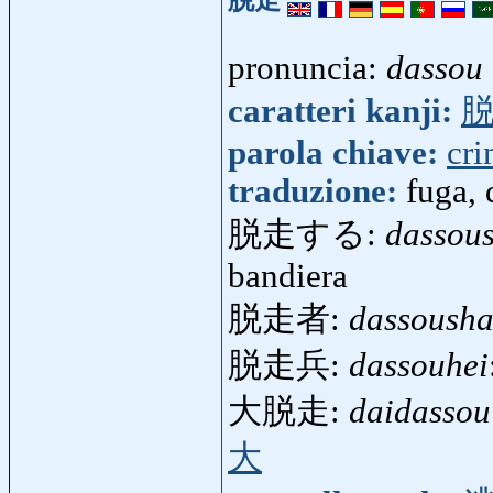
脱走
pronuncia:
dassou
caratteri kanji:
parola chiave:
cr
traduzione:
fuga, 
脱走する:
dassou
bandiera
脱走者:
dassoush
脱走兵:
dassouhei
大脱走:
daidassou
大