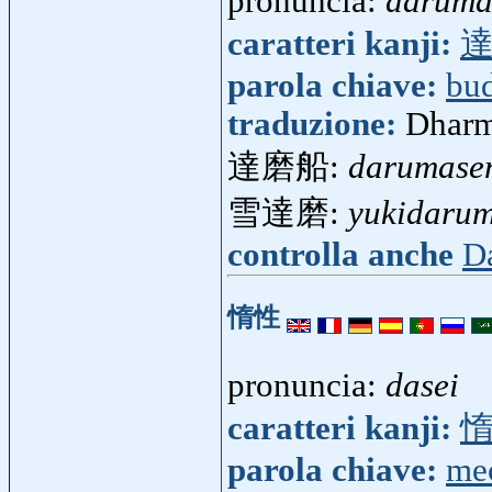
pronuncia:
darum
caratteri kanji:
parola chiave:
bu
traduzione:
Dharm
達磨船:
darumase
雪達磨:
yukidaru
controlla anche
D
惰性
pronuncia:
dasei
caratteri kanji:
parola chiave:
me