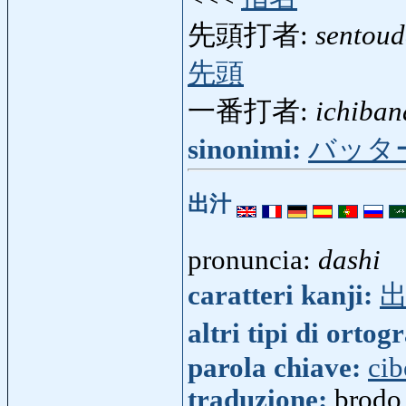
先頭打者:
sentou
先頭
一番打者:
ichiba
sinonimi:
バッタ
出汁
pronuncia:
dashi
caratteri kanji:
altri tipi di ortog
parola chiave:
cib
traduzione:
brodo