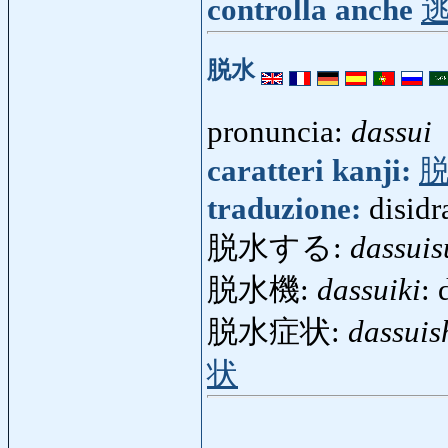
controlla anche
脱水
pronuncia:
dassui
caratteri kanji:
traduzione:
disidr
脱水する:
dassuis
脱水機:
dassuiki
: 
脱水症状:
dassuis
状