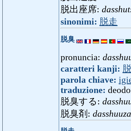
脱出座席:
dasshut
sinonimi:
脱走
脱臭
pronuncia:
dasshu
caratteri kanji:
parola chiave:
igi
traduzione:
deodo
脱臭する:
dasshu
脱臭剤:
dasshuuza