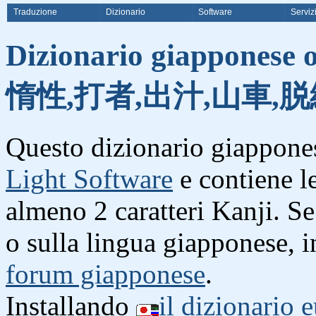
Traduzione
Dizionario
Software
Serviz
Dizionario giapponese o
惰性,打者,出汁,山車,脱
Questo dizionario giappones
Light Software
e contiene l
almeno 2 caratteri Kanji. S
o sulla lingua giapponese, i
forum giapponese
.
Installando
il dizionario