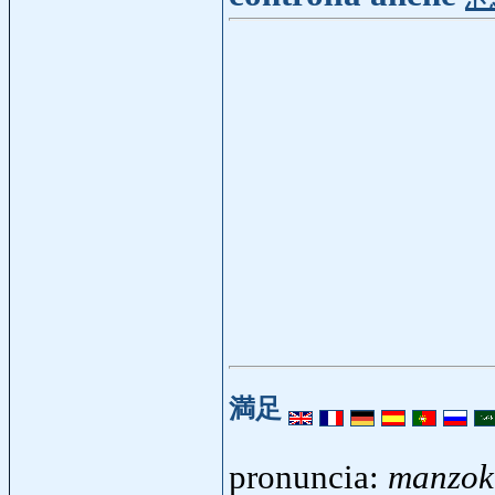
満足
pronuncia:
manzok