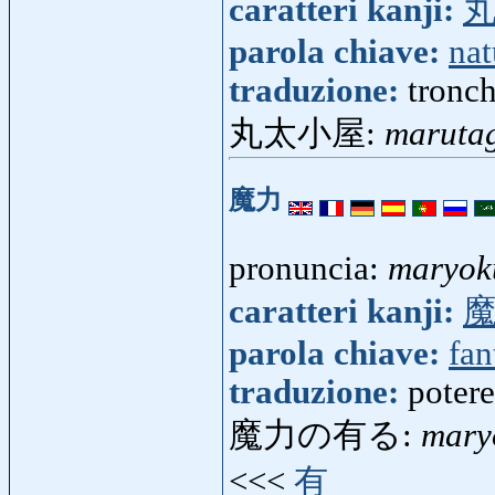
caratteri kanji:
parola chiave:
nat
traduzione:
tronch
丸太小屋:
maruta
魔力
pronuncia:
maryok
caratteri kanji:
parola chiave:
fan
traduzione:
potere
魔力の有る:
mary
<<<
有