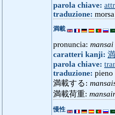
parola chiave:
att
traduzione:
morsa
満載
pronuncia:
mansai
caratteri kanji:
parola chiave:
tra
traduzione:
pieno 
満載する:
mansai
満載荷重:
mansain
慢性