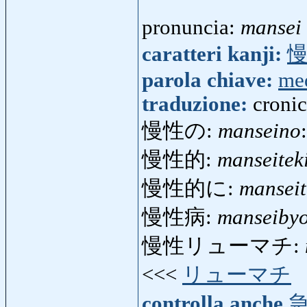
pronuncia:
mansei
caratteri kanji:
parola chiave:
me
traduzione:
cronic
慢性の:
manseino
慢性的:
manseitek
慢性的に:
manseit
慢性病:
manseiby
慢性リューマチ:
<<<
リューマチ
controlla anche