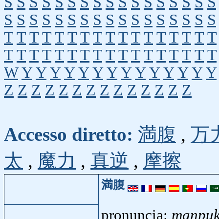
S
S
S
S
S
S
S
S
S
S
S
S
S
S
S
S
S
S
S
S
S
S
S
S
S
S
S
S
S
S
S
S
S
S
T
T
T
T
T
T
T
T
T
T
T
T
T
T
T
T
T
T
T
T
T
T
T
T
T
T
T
T
T
T
T
T
T
T
W
Y
Y
Y
Y
Y
Y
Y
Y
Y
Y
Y
Y
Y
Y
Z
Z
Z
Z
Z
Z
Z
Z
Z
Z
Z
Z
Z
Z
Accesso diretto:
満腹
,
万
太
,
魔力
,
真逆
,
摩擦
満腹
pronuncia:
manpu