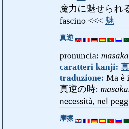
魔力に魅せられる
fascino <<<
魅
真逆
pronuncia:
masaka
caratteri kanji:
traduzione:
Ma è 
真逆の時:
masaka
necessità, nel peg
摩擦