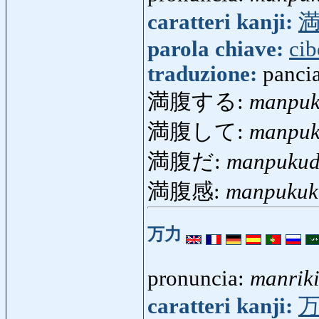
caratteri kanji:
parola chiave:
cib
traduzione:
pancia
満腹する:
manpuk
満腹して:
manpuk
満腹だ:
manpuku
満腹感:
manpukuk
万力
pronuncia:
manrik
caratteri kanji: