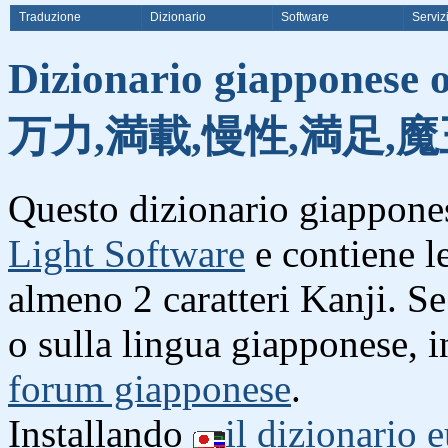
Traduzione
Dizionario
Software
Serviz
Dizionario giapponese o
万力,満載,慢性,満足,魔
Questo dizionario giappones
Light Software
e contiene l
almeno 2 caratteri Kanji. S
o sulla lingua giapponese, i
forum giapponese
.
Installando
il dizionario