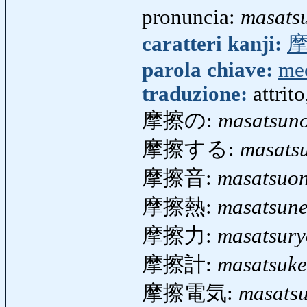
pronuncia:
masats
caratteri kanji:
parola chiave:
me
traduzione:
attrit
摩擦の:
masatsun
摩擦する:
masats
摩擦音:
masatsuo
摩擦熱:
masatsune
摩擦力:
masatsur
摩擦計:
masatsuke
摩擦電気:
masats