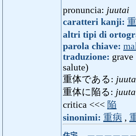
pronuncia:
juutai
caratteri kanji:
altri tipi di ortog
parola chiave:
mal
traduzione:
grave 
salute)
重体である:
juut
重体に陥る:
juuta
critica <<<
陥
sinonimi:
重病
,
住宅