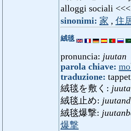
alloggi sociali <<
sinonimi:
家
,
住
絨毯
pronuncia:
juutan
parola chiave:
mo
traduzione:
tappe
絨毯を敷く:
juut
絨毯止め:
juutan
絨毯爆撃:
juutanb
爆撃