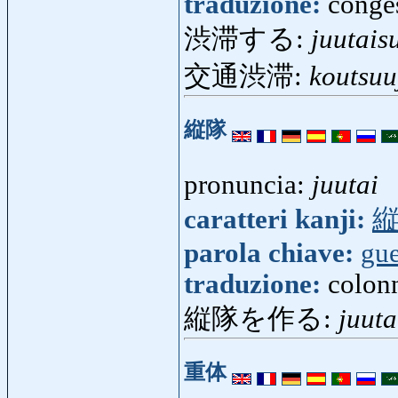
traduzione:
conges
渋滞する:
juutais
交通渋滞:
koutsuu
縦隊
pronuncia:
juutai
caratteri kanji:
parola chiave:
gue
traduzione:
colon
縦隊を作る:
juuta
重体