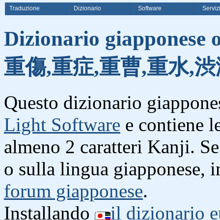
Traduzione
Dizionario
Software
Serviz
Dizionario giapponese o
重傷,重症,重曹,重水,渋
Questo dizionario giappones
Light Software
e contiene l
almeno 2 caratteri Kanji. S
o sulla lingua giapponese, i
forum giapponese
.
Installando
il dizionario