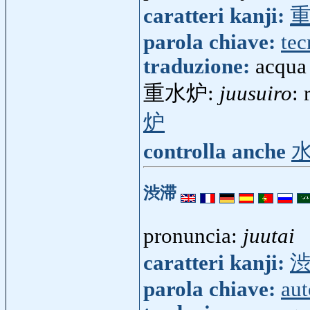
caratteri kanji:
parola chiave:
tec
traduzione:
acqua
重水炉:
juusuiro
: 
炉
controlla anche
渋滞
pronuncia:
juutai
caratteri kanji:
parola chiave:
aut