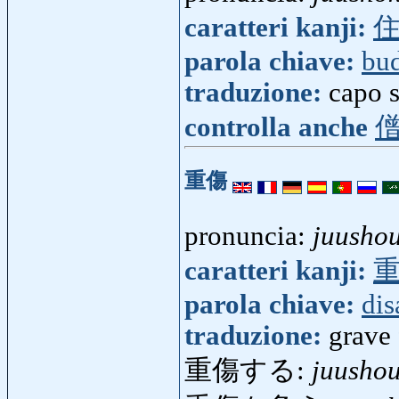
caratteri kanji:
parola chiave:
bu
traduzione:
capo s
controlla anche
重傷
pronuncia:
juusho
caratteri kanji:
parola chiave:
dis
traduzione:
grave 
重傷する:
juusho