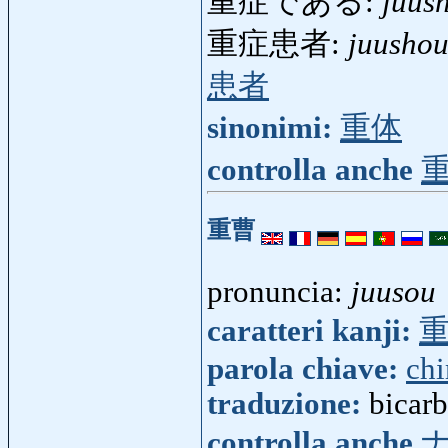
重症である:
juus
重症患者:
juusho
患者
sinonimi:
重体
controlla anche
重曹
pronuncia:
juusou
caratteri kanji:
parola chiave:
ch
traduzione:
bicarb
controlla anche