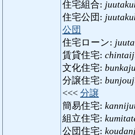
住宅組合:
juutaku
住宅公団:
juutak
公団
住宅ローン:
juut
賃貸住宅:
chintai
文化住宅:
bunkaj
分譲住宅:
bunjouj
<<<
分譲
簡易住宅:
kanniju
組立住宅:
kumitat
公団住宅:
koudan