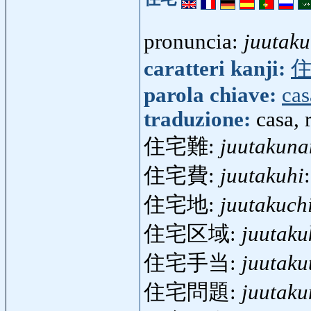
pronuncia:
juutaku
caratteri kanji:
parola chiave:
cas
traduzione:
casa, 
住宅難:
juutakuna
住宅費:
juutakuhi
住宅地:
juutakuch
住宅区域:
juutaku
住宅手当:
juutaku
住宅問題:
juutak