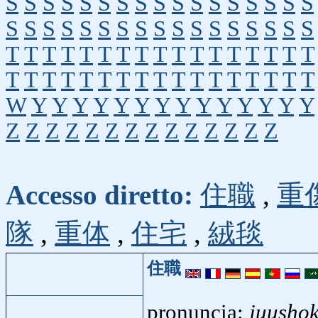
S
S
S
S
S
S
S
S
S
S
S
S
S
S
S
S
S
S
S
S
S
S
S
S
S
S
S
S
S
S
S
S
S
S
T
T
T
T
T
T
T
T
T
T
T
T
T
T
T
T
T
T
T
T
T
T
T
T
T
T
T
T
T
T
T
T
T
T
W
Y
Y
Y
Y
Y
Y
Y
Y
Y
Y
Y
Y
Y
Y
Z
Z
Z
Z
Z
Z
Z
Z
Z
Z
Z
Z
Z
Z
Accesso diretto:
住職
,
重
隊
,
重体
,
住宅
,
絨毯
住職
pronuncia:
juusho