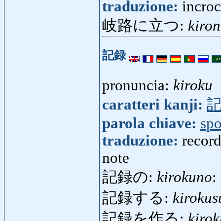
traduzione:
incroc
岐路に立つ:
kiron
記録
pronuncia:
kiroku
caratteri kanji:
parola chiave:
spo
traduzione:
record
note
記録の:
kirokuno
:
記録する:
kirokus
記録を作る:
kiro