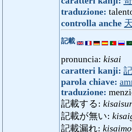
caratteri kanji:
traduzione:
talent
controlla anche
記載
pronuncia:
kisai
caratteri kanji:
parola chiave:
amm
traduzione:
menzi
記載する:
kisaisu
記載が無い:
kisai
記載漏れ:
kisaimo