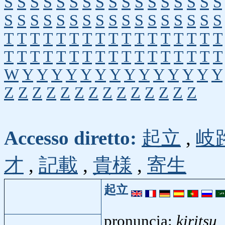
S
S
S
S
S
S
S
S
S
S
S
S
S
S
S
S
S
S
S
S
S
S
S
S
S
S
S
S
S
S
S
S
S
S
T
T
T
T
T
T
T
T
T
T
T
T
T
T
T
T
T
T
T
T
T
T
T
T
T
T
T
T
T
T
T
T
T
T
W
Y
Y
Y
Y
Y
Y
Y
Y
Y
Y
Y
Y
Y
Y
Z
Z
Z
Z
Z
Z
Z
Z
Z
Z
Z
Z
Z
Z
Accesso diretto:
起立
,
岐
才
,
記載
,
貴様
,
寄生
起立
pronuncia:
kiritsu