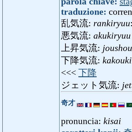
parola chiave:
sta
traduzione:
corren
乱気流:
rankiryuu
悪気流:
akukiryuu
上昇気流:
joushou
下降気流:
kakouki
<<<
下降
ジェット気流:
je
奇才
pronuncia:
kisai