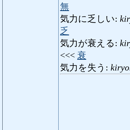
無
気力に乏しい:
ki
乏
気力が衰える:
ki
<<<
衰
気力を失う:
kiry