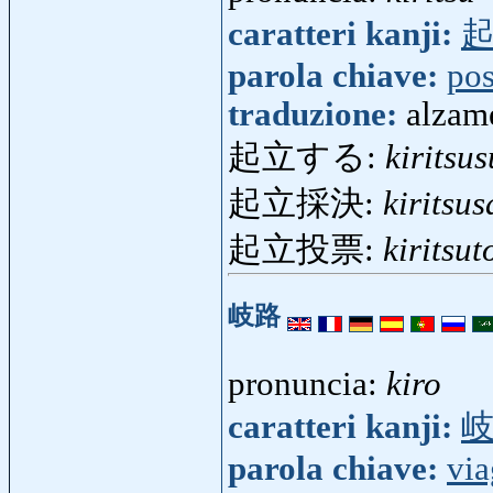
caratteri kanji:
parola chiave:
pos
traduzione:
alzam
起立する:
kiritsu
起立採決:
kiritsus
起立投票:
kiritsu
岐路
pronuncia:
kiro
caratteri kanji:
parola chiave:
via