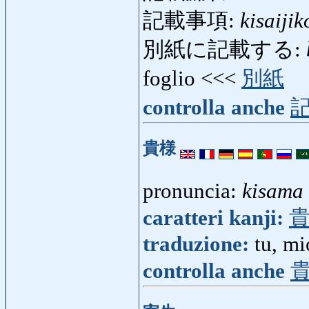
記載事項:
kisaijik
別紙に記載する:
foglio <<<
別紙
controlla anche
貴様
pronuncia:
kisama
caratteri kanji:
traduzione:
tu, mi
controlla anche