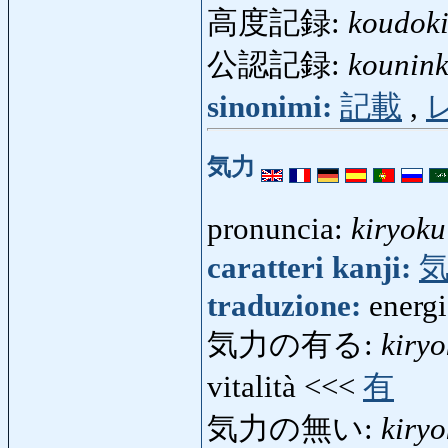
高度記録:
koudok
公認記録:
kounink
sinonimi:
記載
,
気力
pronuncia:
kiryoku
caratteri kanji:
traduzione:
energi
気力の有る:
kiry
vitalità <<<
有
気力の無い:
kiry