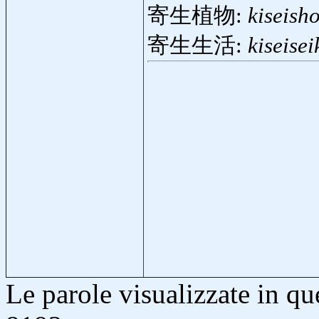
寄生植物:
kiseish
寄生生活:
kiseisei
Le parole visualizzate in q