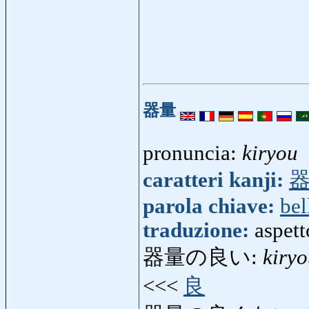
器量
pronuncia:
kiryou
caratteri kanji:
parola chiave:
bel
traduzione:
aspett
器量の良い:
kiryo
<<<
良