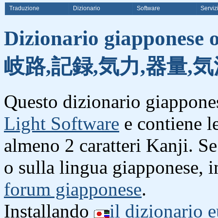
Traduzione
Dizionario
Software
Serviz
Dizionario giapponese o
岐路,記録,気力,器量,気
Questo dizionario giappones
Light Software
e contiene l
almeno 2 caratteri Kanji. S
o sulla lingua giapponese, i
forum giapponese
.
Installando
il dizionario