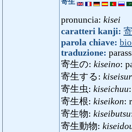
寄生
pronuncia:
kisei
caratteri kanji:
parola chiave:
bio
traduzione:
parass
寄生の:
kiseino
: p
寄生する:
kiseisu
寄生虫:
kiseichuu
寄生根:
kiseikon
: 
寄生物:
kiseibutsu
寄生動物:
kiseido