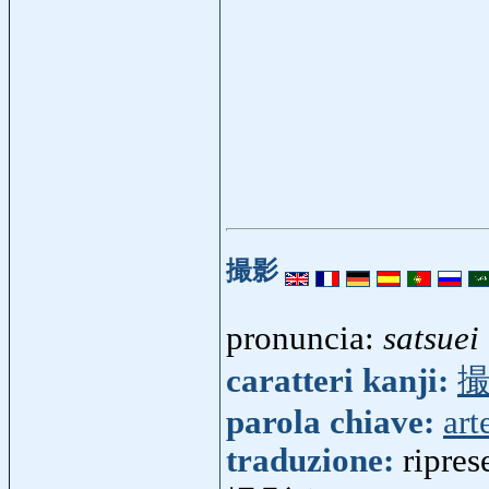
撮影
pronuncia:
satsuei
caratteri kanji:
parola chiave:
art
traduzione:
ripres