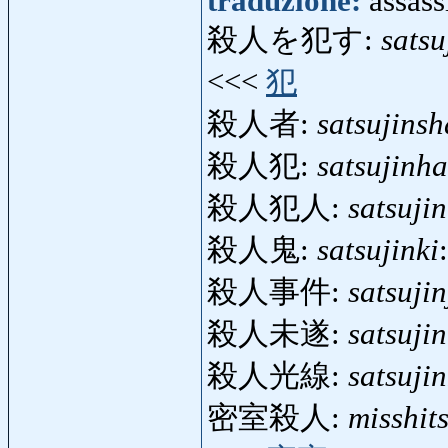
traduzione:
assass
殺人を犯す:
sats
<<<
犯
殺人者:
satsujinsh
殺人犯:
satsujinh
殺人犯人:
satsuji
殺人鬼:
satsujinki
殺人事件:
satsujin
殺人未遂:
satsuji
殺人光線:
satsuji
密室殺人:
misshit