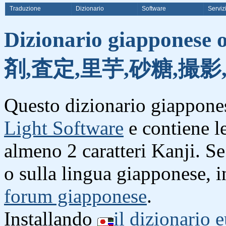
Traduzione
Dizionario
Software
Serviz
Dizionario giapponese 
剤,査定,里芋,砂糖,撮影
Questo dizionario giappones
Light Software
e contiene l
almeno 2 caratteri Kanji. S
o sulla lingua giapponese, i
forum giapponese
.
Installando
il dizionario