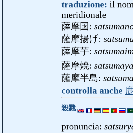
traduzione:
il no
meridionale
薩摩国:
satsuman
薩摩揚げ:
satsum
薩摩芋:
satsumai
薩摩焼:
satsumaya
薩摩半島:
satsum
controlla anche
殺戮
pronuncia:
satsury