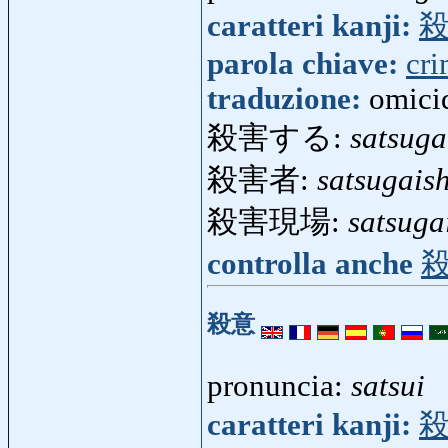
caratteri kanji:
parola chiave:
cr
traduzione:
omicid
殺害する:
satsuga
殺害者:
satsugais
殺害現場:
satsuga
controlla anche
殺意
pronuncia:
satsui
caratteri kanji: