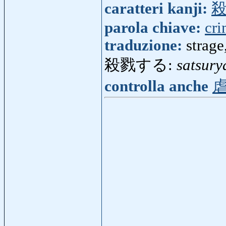
caratteri kanji:
parola chiave:
cr
traduzione:
strage
殺戮する:
satsury
controlla anche