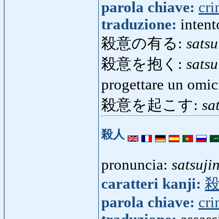
parola chiave:
cr
traduzione:
inten
殺意の有る:
sats
殺意を抱く:
sats
progettare un omi
殺意を起こす:
sa
殺人
pronuncia:
satsuji
caratteri kanji:
parola chiave:
cr