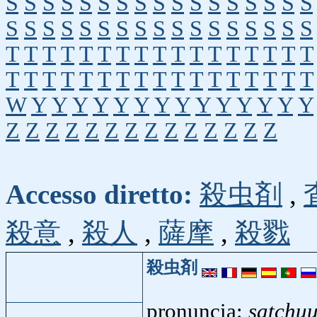
S
S
S
S
S
S
S
S
S
S
S
S
S
S
S
S
S
S
S
S
S
S
S
S
S
S
S
S
S
S
S
S
S
S
T
T
T
T
T
T
T
T
T
T
T
T
T
T
T
T
T
T
T
T
T
T
T
T
T
T
T
T
T
T
T
T
T
T
W
Y
Y
Y
Y
Y
Y
Y
Y
Y
Y
Y
Y
Y
Y
Z
Z
Z
Z
Z
Z
Z
Z
Z
Z
Z
Z
Z
Z
Accesso diretto:
殺虫剤
,
殺意
,
殺人
,
薩摩
,
殺戮
殺虫剤
pronuncia:
satchuu