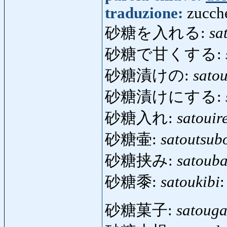
traduzione:
zucch
砂糖を入れる:
sa
砂糖で甘くする:
砂糖漬けの:
sato
砂糖漬けにする:
砂糖入れ:
satouir
砂糖壷:
satoutsub
砂糖挟み:
satoub
砂糖黍:
satoukibi
:
砂糖菓子:
satouga