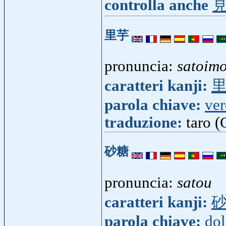
controlla anche
里芋
pronuncia:
satoim
caratteri kanji:
parola chiave:
ver
traduzione:
taro (
砂糖
pronuncia:
satou
caratteri kanji:
parola chiave:
do