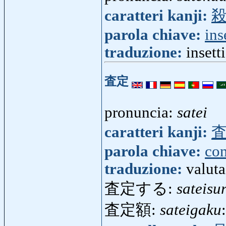
caratteri kanji:
parola chiave:
ins
traduzione:
insett
査定
pronuncia:
satei
caratteri kanji:
parola chiave:
con
traduzione:
valuta
査定する:
sateisu
査定額:
sateigaku