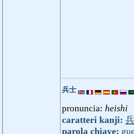
兵士
pronuncia:
heishi
caratteri kanji:
parola chiave:
gue