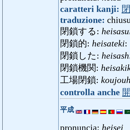
caratteri kanji:
traduzione:
chius
閉鎖する:
heisasu
閉鎖的:
heisateki
:
閉鎖した:
heisash
閉鎖機関:
heisaki
工場閉鎖:
koujouh
controlla anche
平成
pronuncia:
heisei