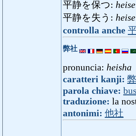
平静を保つ:
heis
平静を失う:
heis
controlla anche
弊社
pronuncia:
heisha
caratteri kanji:
parola chiave:
bus
traduzione:
la no
antonimi:
他社