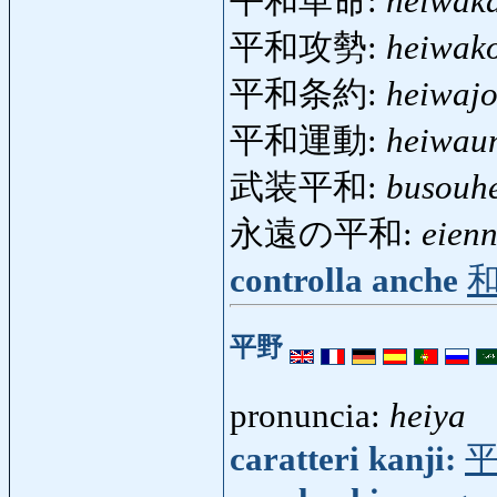
平和革命:
heiwak
平和攻勢:
heiwako
平和条約:
heiwaj
平和運動:
heiwau
武装平和:
busouh
永遠の平和:
eien
controlla anche
平野
pronuncia:
heiya
caratteri kanji: