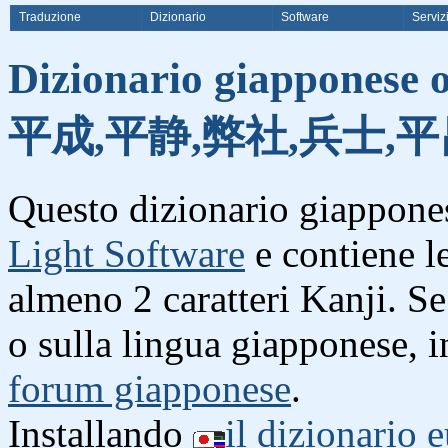
Traduzione
Dizionario
Software
Serviz
Dizionario giapponese o
平成,平静,弊社,兵士,平
Questo dizionario giappones
Light Software
e contiene l
almeno 2 caratteri Kanji. S
o sulla lingua giapponese, i
forum giapponese
.
Installando
il dizionario