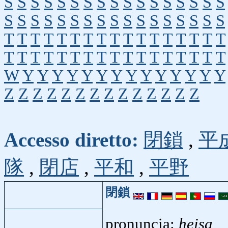
S
S
S
S
S
S
S
S
S
S
S
S
S
S
S
S
S
S
S
S
S
S
S
S
S
S
S
S
S
S
S
S
S
S
T
T
T
T
T
T
T
T
T
T
T
T
T
T
T
T
T
T
T
T
T
T
T
T
T
T
T
T
T
T
T
T
T
T
W
Y
Y
Y
Y
Y
Y
Y
Y
Y
Y
Y
Y
Y
Y
Z
Z
Z
Z
Z
Z
Z
Z
Z
Z
Z
Z
Z
Z
Accesso diretto:
閉鎖
,
平
隊
,
閉店
,
平和
,
平野
閉鎖
pronuncia:
heisa