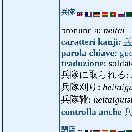
兵隊
pronuncia:
heitai
caratteri kanji:
parola chiave:
gue
traduzione:
soldat
兵隊に取られる:
兵隊刈り:
heitaig
兵隊靴:
heitaiguts
controlla anche
閉店