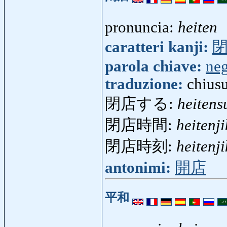
pronuncia:
heiten
caratteri kanji:
parola chiave:
ne
traduzione:
chiusu
閉店する:
heitens
閉店時間:
heitenj
閉店時刻:
heitenj
antonimi:
開店
平和