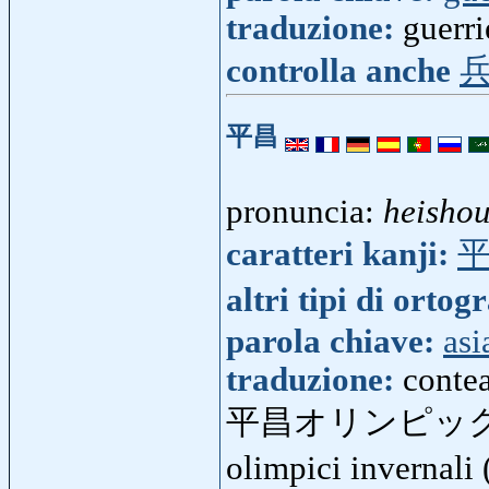
traduzione:
guerri
controlla anche
平昌
pronuncia:
heisho
caratteri kanji:
altri tipi di ortog
parola chiave:
asi
traduzione:
conte
平昌オリンピック
olimpici invernali