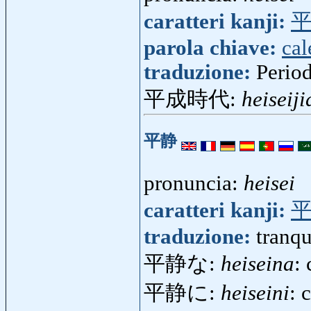
caratteri kanji:
parola chiave:
cal
traduzione:
Period
平成時代:
heiseiji
平静
pronuncia:
heisei
caratteri kanji:
traduzione:
tranqu
平静な:
heiseina
:
平静に:
heiseini
: 