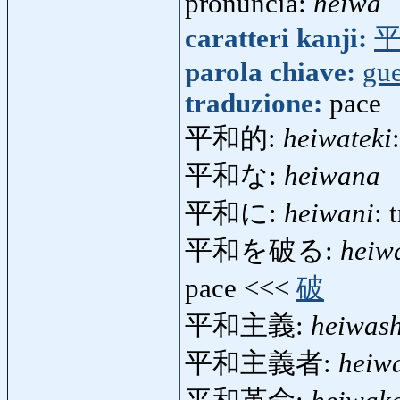
pronuncia:
heiwa
caratteri kanji:
parola chiave:
gue
traduzione:
pace
平和的:
heiwateki
平和な:
heiwana
平和に:
heiwani
: 
平和を破る:
heiw
pace <<<
破
平和主義:
heiwas
平和主義者:
heiw