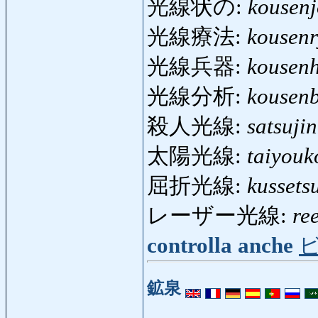
光線状の:
kousen
光線療法:
kousen
光線兵器:
kousenh
光線分析:
kousenb
殺人光線:
satsuji
太陽光線:
taiyouk
屈折光線:
kussets
レーザー光線:
re
controlla anche
鉱泉