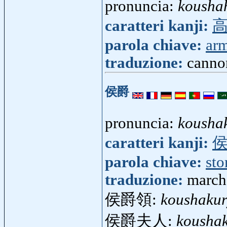
pronuncia:
kousha
caratteri kanji:
parola chiave:
ar
traduzione:
canno
侯爵
pronuncia:
kousha
caratteri kanji:
parola chiave:
sto
traduzione:
march
侯爵領:
koushaku
侯爵夫人:
kousha