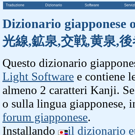
Traduzione
Dizionario
Software
Serviz
Dizionario giapponese o
光線,鉱泉,交戦,黄泉,後
Questo dizionario giappones
Light Software
e contiene l
almeno 2 caratteri Kanji. S
o sulla lingua giapponese, i
forum giapponese
.
Installando
il dizionario