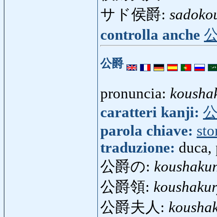
サド侯爵:
sadoko
controlla anche
公爵
pronuncia:
kousha
caratteri kanji:
parola chiave:
sto
traduzione:
duca, 
公爵の:
koushaku
公爵領:
koushaku
公爵夫人:
kousha