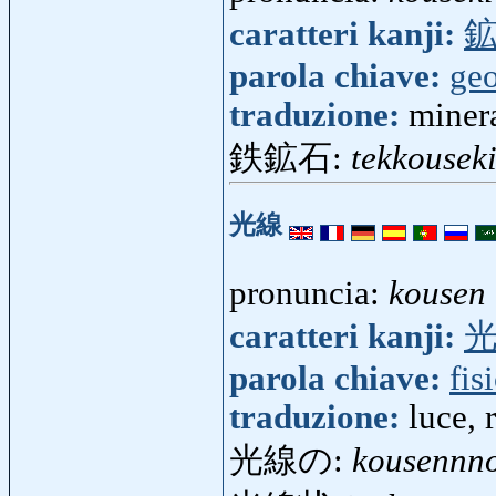
caratteri kanji:
parola chiave:
geo
traduzione:
miner
鉄鉱石:
tekkousek
光線
pronuncia:
kousen
caratteri kanji:
parola chiave:
fis
traduzione:
luce, 
光線の:
kousennn