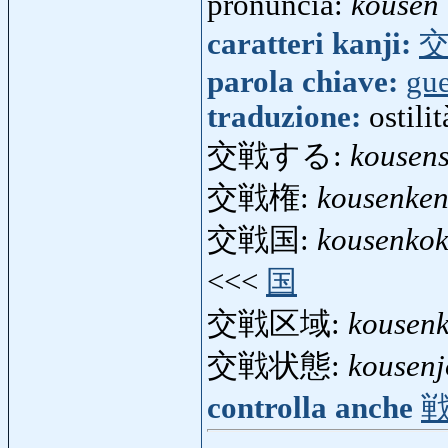
pronuncia:
kousen
caratteri kanji:
parola chiave:
gue
traduzione:
ostili
交戦する:
kousen
交戦権:
kousenke
交戦国:
kousenko
<<<
国
交戦区域:
kousenk
交戦状態:
kousenj
controlla anche