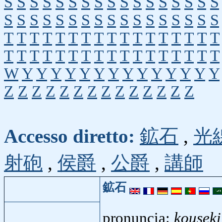
S
S
S
S
S
S
S
S
S
S
S
S
S
S
S
S
S
S
S
S
S
S
S
S
S
S
S
S
S
S
S
S
S
S
T
T
T
T
T
T
T
T
T
T
T
T
T
T
T
T
T
T
T
T
T
T
T
T
T
T
T
T
T
T
T
T
T
T
W
Y
Y
Y
Y
Y
Y
Y
Y
Y
Y
Y
Y
Y
Y
Z
Z
Z
Z
Z
Z
Z
Z
Z
Z
Z
Z
Z
Z
Accesso diretto:
鉱石
,
光
射砲
,
侯爵
,
公爵
,
講師
鉱石
pronuncia:
kouseki