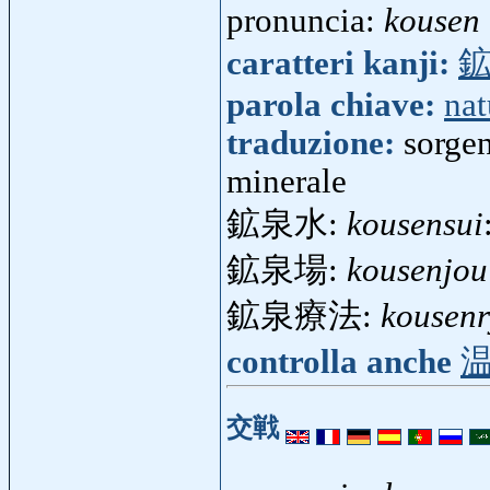
pronuncia:
kousen
caratteri kanji:
parola chiave:
nat
traduzione:
sorgen
minerale
鉱泉水:
kousensui
鉱泉場:
kousenjou
鉱泉療法:
kousen
controlla anche
交戦