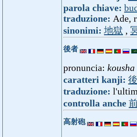
parola chiave:
bu
traduzione:
Ade, r
sinonimi:
地獄
,
後者
pronuncia:
kousha
caratteri kanji:
traduzione:
l'ulti
controlla anche
高射砲