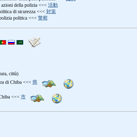
: azioni della polizia <<<
活動
politica di sicurezza <<<
対策
 polizia politica <<<
警察
ura, città)
tura di Chiba <<<
県
i Chiba <<<
市