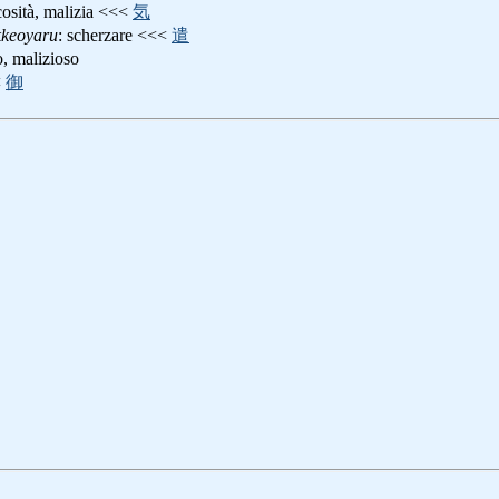
cosità, malizia <<<
気
keoyaru
: scherzare <<<
遣
o, malizioso
<
御