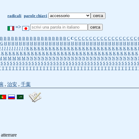
radicali
parole chiavi
=>
B
B
B
B
B
B
B
B
B
B
B
B
B
B
B
B
B
B
C
C
C
C
C
C
C
C
C
C
C
C
C
C
C
C
C
C
C
G
H
H
H
H
H
H
H
H
H
H
H
H
H
H
H
H
H
H
H
H
H
H
H
H
H
H
H
H
H
H
H
H
H
H
H
H
J
J
J
J
J
J
J
J
J
J
J
K
K
K
K
K
K
K
K
K
K
K
K
K
K
K
K
K
K
K
K
K
K
K
K
K
K
K
K
K
K
K
K
K
K
K
K
K
K
K
K
K
K
K
K
K
K
K
K
K
K
K
K
K
K
K
K
K
K
K
K
K
K
K
K
K
K
K
K
M
M
M
M
M
M
N
N
N
N
N
N
N
N
N
N
N
N
N
N
N
N
N
N
N
N
N
N
N
N
N
N
N
N
N
N
S
S
S
S
S
S
S
S
S
S
S
S
S
S
S
S
S
S
S
S
S
S
S
S
S
S
S
S
S
S
S
S
S
S
S
S
S
S
S
S
S
S
S
S
T
T
T
T
T
T
T
T
T
T
T
T
T
T
T
T
T
T
T
T
T
T
T
T
T
T
T
T
T
T
T
T
T
T
T
T
T
T
T
T
T
碗
,
治安
,
千葉
: atterrare