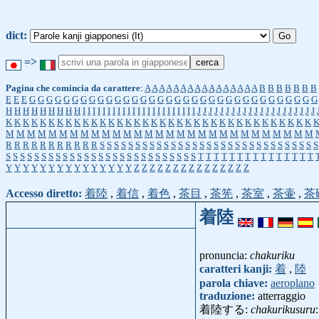
dict:
=>
Pagina che comincia da carattere
:
A
A
A
A
A
A
A
A
A
A
A
A
A
A
A
A
B
B
B
B
B
B
B
E
E
E
G
G
G
G
G
G
G
G
G
G
G
G
G
G
G
G
G
G
G
G
G
G
G
G
G
G
G
G
G
G
G
G
G
G
H
H
H
H
H
H
H
H
H
I
I
I
I
I
I
I
I
I
I
I
I
I
I
I
I
I
I
I
I
I
I
I
J
J
J
J
J
J
J
J
J
J
J
J
J
J
J
J
J
J
J
J
J
K
K
K
K
K
K
K
K
K
K
K
K
K
K
K
K
K
K
K
K
K
K
K
K
K
K
K
K
K
K
K
K
K
K
K
K
M
M
M
M
M
M
M
M
M
M
M
M
M
M
M
M
M
M
M
M
M
M
M
M
M
M
M
M
M
R
R
R
R
R
R
R
R
R
R
R
S
S
S
S
S
S
S
S
S
S
S
S
S
S
S
S
S
S
S
S
S
S
S
S
S
S
S
S
S
S
S
S
S
S
S
S
S
S
S
S
S
S
S
S
S
S
S
S
S
S
S
S
S
S
S
S
S
S
T
T
T
T
T
T
T
T
T
T
T
T
T
T
T
Y
Y
Y
Y
Y
Y
Y
Y
Y
Y
Y
Y
Y
Y
Y
Z
Z
Z
Z
Z
Z
Z
Z
Z
Z
Z
Z
Z
Z
Z
Accesso diretto:
着陸
,
着信
,
着色
,
茶目
,
茶筅
,
茶室
,
茶壷
,
茶
着陸
pronuncia:
chakuriku
caratteri kanji:
着
,
陸
parola chiave:
aeroplano
traduzione:
atterraggio
着陸する:
chakurikusuru