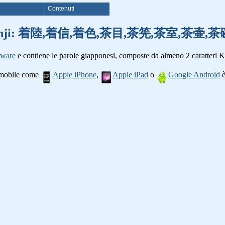
i
Contenuti
parole kanji: 着陸,着信,着色,茶目,茶筅,茶室,茶
tware
e contiene le parole giapponesi, composte da almeno 2 caratteri K
o mobile come
Apple iPhone
,
Apple iPad
o
Google Android
è