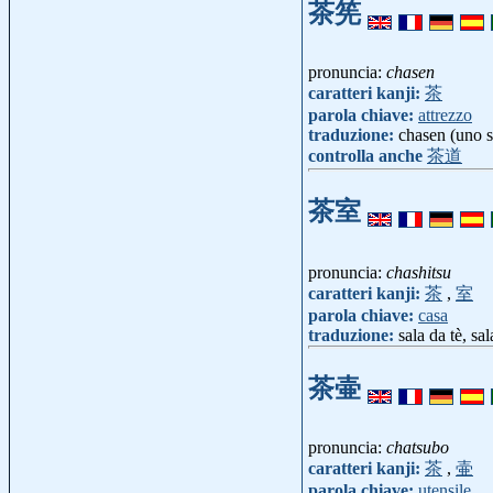
茶筅
pronuncia:
chasen
caratteri kanji:
茶
parola chiave:
attrezzo
traduzione:
chasen (uno s
controlla anche
茶道
茶室
pronuncia:
chashitsu
caratteri kanji:
茶
,
室
parola chiave:
casa
traduzione:
sala da tè, sa
茶壷
pronuncia:
chatsubo
caratteri kanji:
茶
,
壷
parola chiave:
utensile