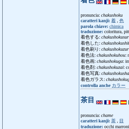
pronuncia:
chakushoku
caratteri kanji:
着
,
色
parola chiave:
chimica
traduzione:
coloritura, pit
着色する:
chakushokusur
着色した:
chakushokushi
着色刷り:
chakushokuzur
着色法:
chakushokuhou
:
着色画:
chakushokuga
: i
着色剤:
chakushokuzai
: 
着色写真:
chakushokusha
着色ガラス:
chakushoku
controlla anche
カラー
茶目
pronuncia:
chame
caratteri kanji:
茶
,
目
traduzione:
occhi marroni