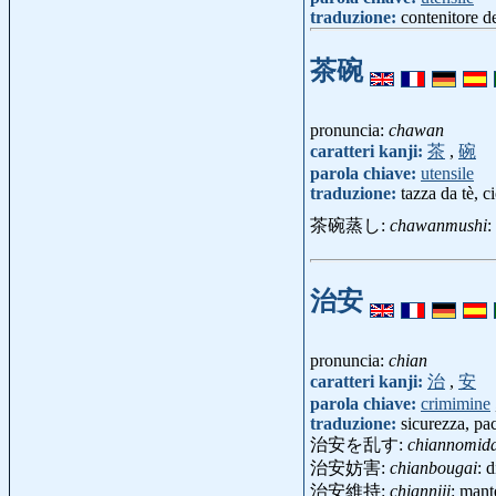
traduzione:
contenitore de
茶碗
pronuncia:
chawan
caratteri kanji:
茶
,
碗
parola chiave:
utensile
traduzione:
tazza da tè, ci
茶碗蒸し:
chawanmushi
:
治安
pronuncia:
chian
caratteri kanji:
治
,
安
parola chiave:
crimimine
traduzione:
sicurezza, pa
治安を乱す:
chiannomid
治安妨害:
chianbougai
: 
治安維持:
chianniji
: mant