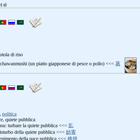
l tè
otola di riso
 chawanmushi (un piatto giapponese di pesce o pollo) <<<
蒸
,
politica
ce, quiete pubblica
asu
: turbare la quiete pubblica <<<
乱
disturbo della quiete pubblica <<<
妨害
enimento della pace pubblica <<<
維持