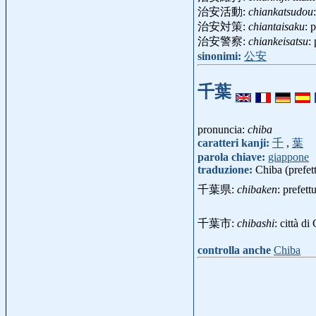
治安活動:
chiankatsudou
治安対策:
chiantaisaku
: 
治安警察:
chiankeisatsu
:
sinonimi:
公安
千葉
pronuncia:
chiba
caratteri kanji:
千
,
葉
parola chiave:
giappone
traduzione:
Chiba (prefett
千葉県:
chibaken
: prefet
千葉市:
chibashi
: città d
controlla anche
Chiba