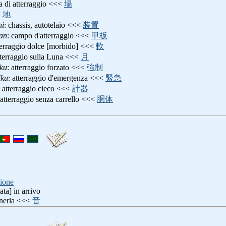
ea di atterraggio <<<
場
<
地
hi
: chassis, autotelaio <<<
装置
an
: campo d'atterraggio <<<
甲板
tterraggio dolce [morbido] <<<
軟
tterraggio sulla Luna <<<
月
iku
: atterraggio forzato <<<
強制
iku
: atterraggio d'emergenza <<<
緊急
: atterraggio cieco <<<
計器
 atterraggio senza carrello <<<
胴体
ione
ata] in arrivo
oneria <<<
音