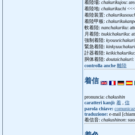
着陸場:
chakurikujou
: ar
着陸地:
chakurikuchi
<<
着陸装置:
chakurikusouc
着陸甲板:
chakurikukanp
軟着陸:
nanchakuriku
: a
月着陸:
tsukichakuriku
: a
強制着陸:
kyouseichakur
緊急着陸:
kinkyuuchakur
計器着陸:
keikichakuriku
胴体着陸:
doutaichakuri
:
controlla anche
離陸
着信
pronuncia:
chakushin
caratteri kanji:
着
,
信
parola chiave:
comunicaz
traduzione:
e-mail [chiam
着信音:
chakushinon
: su
着色