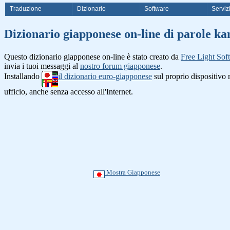
Traduzione
Dizionario
Software
Serviz
Dizionario giapponese on-line di 
Questo dizionario giapponese on-line è stato creato da
Free Light Sof
invia i tuoi messaggi al
nostro forum giapponese
.
Installando
il dizionario euro-giapponese
sul proprio dispositiv
ufficio, anche senza accesso all'Internet.
Mostra Giapponese