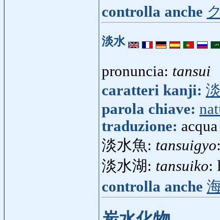
controlla anche
淡水
pronuncia:
tansui
caratteri kanji:
parola chiave:
nat
traduzione:
acqua
淡水魚:
tansuigyo
淡水湖:
tansuiko
:
controlla anche
炭水化物