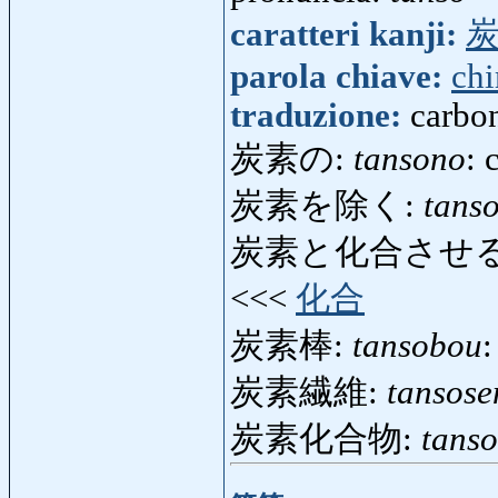
caratteri kanji:
parola chiave:
ch
traduzione:
carbo
炭素の:
tansono
: 
炭素を除く:
tans
炭素と化合させる
<<<
化合
炭素棒:
tansobou
:
炭素繊維:
tansose
炭素化合物:
tans