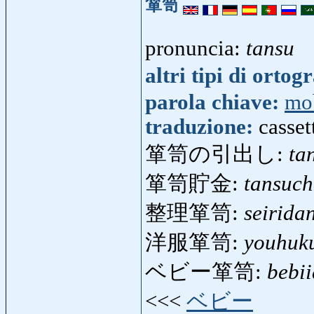
箪笥
pronuncia:
tansu
altri tipi di ortog
parola chiave:
mo
traduzione:
casset
箪笥の引出し:
ta
箪笥貯金:
tansuch
整理箪笥:
seirida
洋服箪笥:
youhuk
ベビー箪笥:
bebi
<<<
ベビー