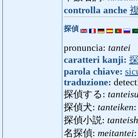
controlla anche
探偵
pronuncia:
tantei
caratteri kanji:
parola chiave:
sic
traduzione:
detect
探偵する:
tanteis
探偵犬:
tanteiken
:
探偵小説:
tanteis
名探偵:
meitantei