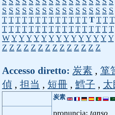
S
S
S
S
S
S
S
S
S
S
S
S
S
S
S
S
S
S
S
S
S
S
S
S
S
S
S
S
S
S
S
S
S
S
T
T
T
T
T
T
T
T
T
T
T
T
T
T
T
T
T
T
T
T
T
T
T
T
T
T
T
T
T
T
T
T
T
T
W
Y
Y
Y
Y
Y
Y
Y
Y
Y
Y
Y
Y
Y
Y
Z
Z
Z
Z
Z
Z
Z
Z
Z
Z
Z
Z
Z
Z
Accesso diretto:
炭素
,
箪
偵
,
担当
,
短冊
,
鱈子
,
太
炭素
pronuncia:
tanso