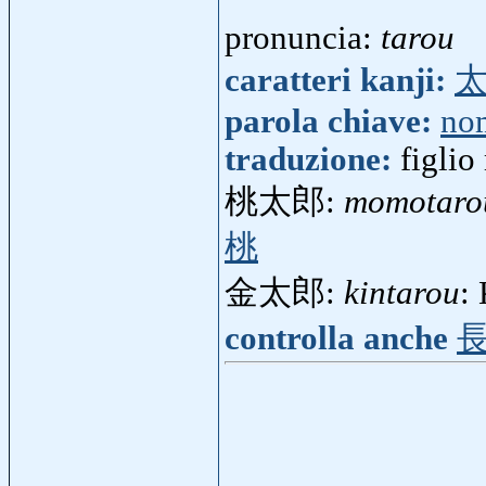
pronuncia:
tarou
caratteri kanji:
parola chiave:
no
traduzione:
figlio
桃太郎:
momotaro
桃
金太郎:
kintarou
:
controlla anche