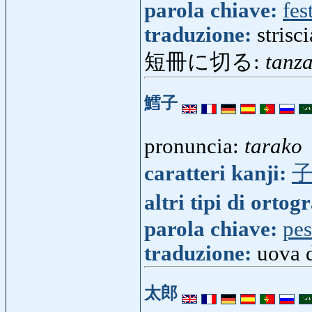
parola chiave:
fes
traduzione:
strisc
短冊に切る:
tanz
鱈子
pronuncia:
tarako
caratteri kanji:
altri tipi di ortog
parola chiave:
pes
traduzione:
uova 
太郎