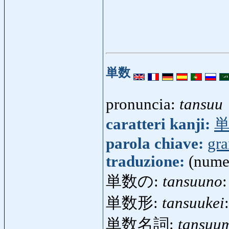
単数
pronuncia:
tansuu
caratteri kanji:
parola chiave:
gr
traduzione:
(nume
単数の:
tansuuno
:
単数形:
tansuukei
単数名詞:
tansuum