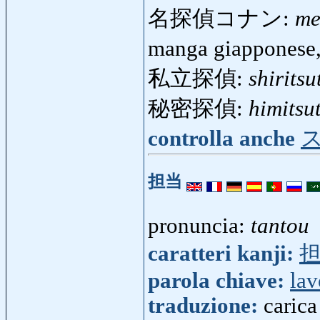
名探偵コナン:
me
manga giapponese
私立探偵:
shiritsu
秘密探偵:
himitsu
controlla anche
担当
pronuncia:
tantou
caratteri kanji:
parola chiave:
lav
traduzione:
carica