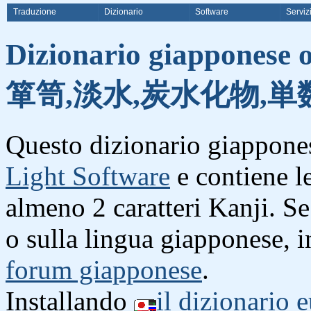
Traduzione
Dizionario
Software
Serviz
Dizionario giapponese o
箪笥,淡水,炭水化物,単
Questo dizionario giappones
Light Software
e contiene l
almeno 2 caratteri Kanji. S
o sulla lingua giapponese, i
forum giapponese
.
Installando
il dizionario