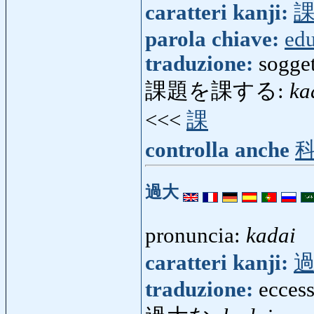
caratteri kanji:
parola chiave:
ed
traduzione:
sogget
課題を課する:
ka
<<<
課
controlla anche
過大
pronuncia:
kadai
caratteri kanji:
traduzione:
eccess