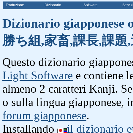
Traduzione
Dizionario
Software
Serviz
Dizionario giapponese o
勝ち組,家畜,課長,課題,
Questo dizionario giappones
Light Software
e contiene l
almeno 2 caratteri Kanji. S
o sulla lingua giapponese, i
forum giapponese
.
Installando
il dizionario