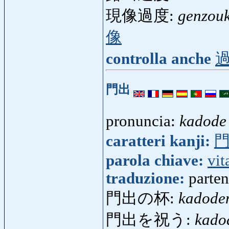
現像過度:
genzou
像
controlla anche
門出
pronuncia:
kadode
caratteri kanji:
parola chiave:
vit
traduzione:
parte
門出の杯:
kadode
門出を祝う:
kado