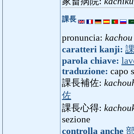
家畜病院:
kachik
課長
pronuncia:
kachou
caratteri kanji:
parola chiave:
lav
traduzione:
capo 
課長補佐:
kachou
佐
課長心得:
kachou
sezione
controlla anche