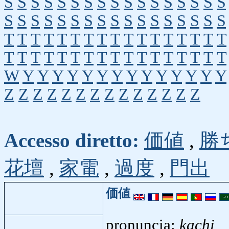
S
S
S
S
S
S
S
S
S
S
S
S
S
S
S
S
S
S
S
S
S
S
S
S
S
S
S
S
S
S
S
S
S
S
T
T
T
T
T
T
T
T
T
T
T
T
T
T
T
T
T
T
T
T
T
T
T
T
T
T
T
T
T
T
T
T
T
T
W
Y
Y
Y
Y
Y
Y
Y
Y
Y
Y
Y
Y
Y
Y
Z
Z
Z
Z
Z
Z
Z
Z
Z
Z
Z
Z
Z
Z
Accesso diretto:
価値
,
勝
花壇
,
家電
,
過度
,
門出
価値
pronuncia:
kachi