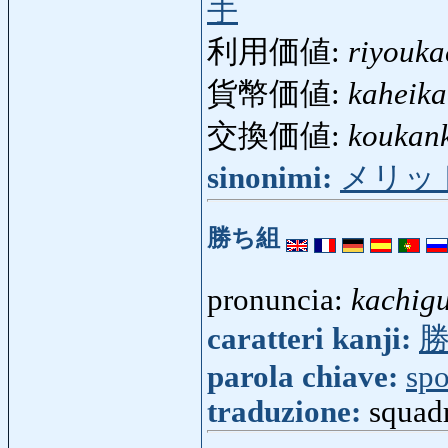
手
利用価値:
riyouka
貨幣価値:
kaheika
交換価値:
koukan
sinonimi:
メリッ
勝ち組
pronuncia:
kachig
caratteri kanji:
parola chiave:
spo
traduzione:
squadr