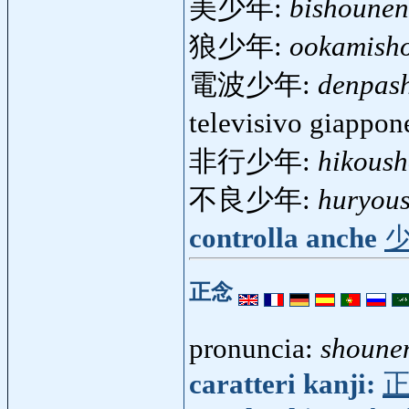
美少年:
bishounen
狼少年:
ookamish
電波少年:
denpas
televisivo giappo
非行少年:
hikous
不良少年:
huryou
controlla anche
正念
pronuncia:
shoune
caratteri kanji: