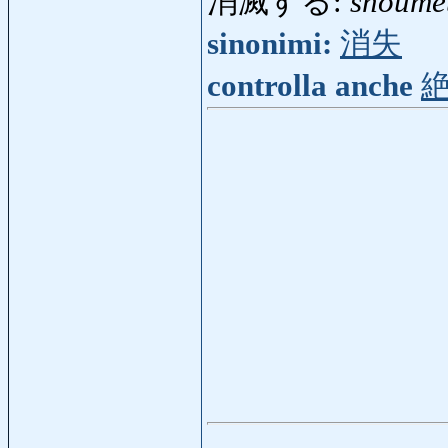
消滅する:
shoume
sinonimi:
消失
controlla anche