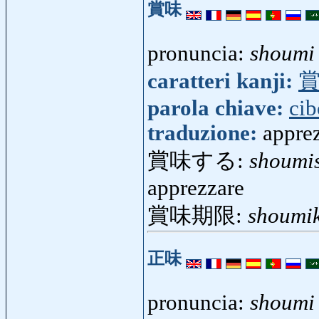
賞味
pronuncia:
shoumi
caratteri kanji:
parola chiave:
cib
traduzione:
appre
賞味する:
shoumi
apprezzare
賞味期限:
shoumi
正味
pronuncia:
shoumi