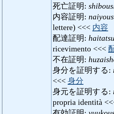
死亡証明:
shibou
内容証明:
naiyou
lettere) <<<
内容
配達証明:
haitats
ricevimento <<<
不在証明:
huzais
身分を証明する:
<<<
身分
身元を証明する:
propria identità <
有効証明:
yuukou