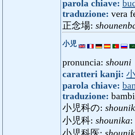
parola chiave:
bu
traduzione:
vera f
正念場:
shounenb
小児
pronuncia:
shouni
caratteri kanji:
parola chiave:
ba
traduzione:
bambi
小児科の:
shouni
小児科:
shounika
:
小児科医:
shounik