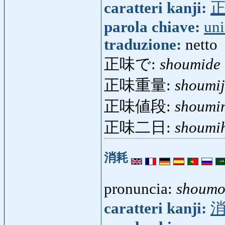
caratteri kanji:
parola chiave:
uni
traduzione:
netto
正味で:
shoumide
正味重量:
shoumi
正味値段:
shoumi
正味二日:
shoumi
消耗
pronuncia:
shoum
caratteri kanji: