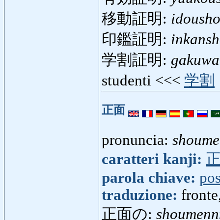
移動証明:
idoush
印鑑証明:
inkans
学割証明:
gakuwa
studenti <<<
学割
正面
pronuncia:
shoume
caratteri kanji:
parola chiave:
pos
traduzione:
fronte
正面の:
shoumenn