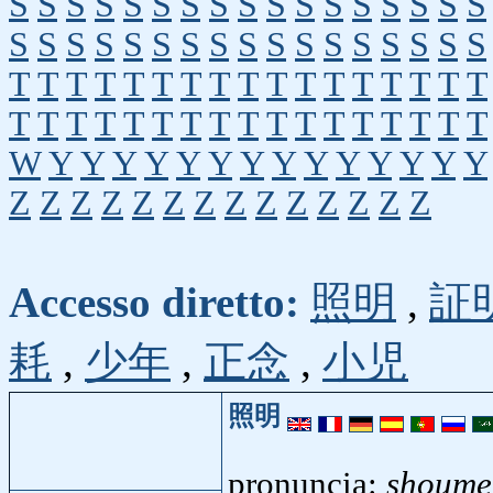
S
S
S
S
S
S
S
S
S
S
S
S
S
S
S
S
S
S
S
S
S
S
S
S
S
S
S
S
S
S
S
S
S
S
T
T
T
T
T
T
T
T
T
T
T
T
T
T
T
T
T
T
T
T
T
T
T
T
T
T
T
T
T
T
T
T
T
T
W
Y
Y
Y
Y
Y
Y
Y
Y
Y
Y
Y
Y
Y
Y
Z
Z
Z
Z
Z
Z
Z
Z
Z
Z
Z
Z
Z
Z
Accesso diretto:
照明
,
証
耗
,
少年
,
正念
,
小児
照明
pronuncia:
shoume