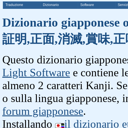
Traduzione
Dizionario
Software
Serviz
Dizionario giapponese o
証明,正面,消滅,賞味,正
Questo dizionario giappones
Light Software
e contiene l
almeno 2 caratteri Kanji. S
o sulla lingua giapponese, i
forum giapponese
.
Installando
il dizionario