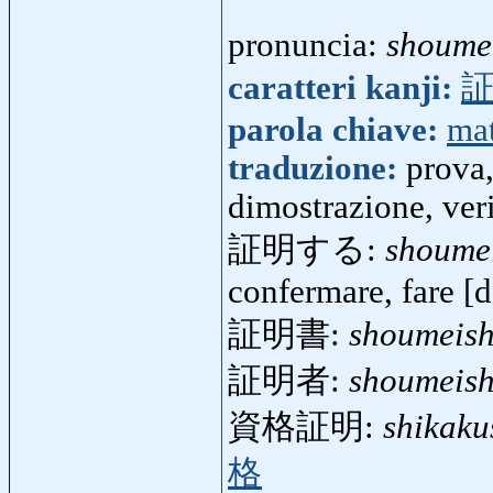
pronuncia:
shoume
caratteri kanji:
parola chiave:
ma
traduzione:
prova,
dimostrazione, veri
証明する:
shoume
confermare, fare [d
証明書:
shoumeis
証明者:
shoumeis
資格証明:
shikak
格