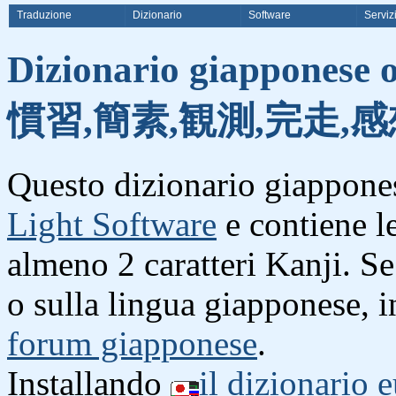
Traduzione
Dizionario
Software
Serviz
Dizionario giapponese o
慣習,簡素,観測,完走,感
Questo dizionario giappones
Light Software
e contiene l
almeno 2 caratteri Kanji. S
o sulla lingua giapponese, i
forum giapponese
.
Installando
il dizionario