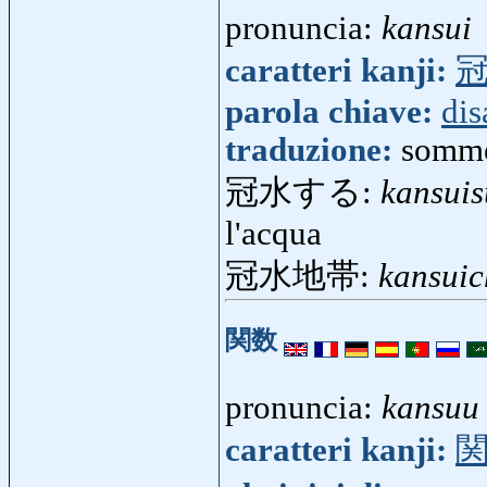
pronuncia:
kansui
caratteri kanji:
parola chiave:
dis
traduzione:
somme
冠水する:
kansuis
l'acqua
冠水地帯:
kansuic
関数
pronuncia:
kansuu
caratteri kanji: