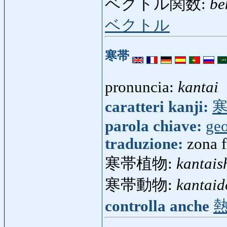
ベクトル関数:
be
ベクトル
寒帯
pronuncia:
kantai
caratteri kanji:
parola chiave:
geo
traduzione:
zona f
寒帯植物:
kantais
寒帯動物:
kantaid
controlla anche