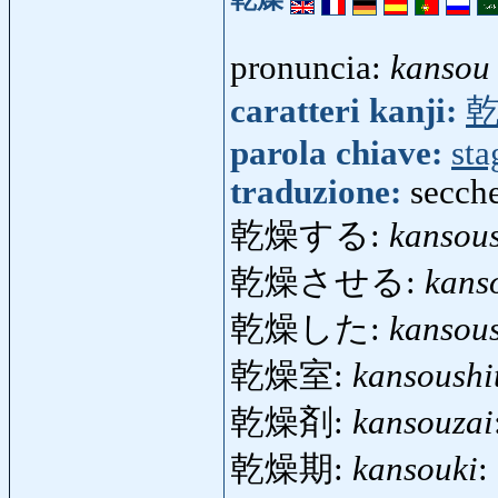
pronuncia:
kansou
caratteri kanji:
parola chiave:
sta
traduzione:
secche
乾燥する:
kansou
乾燥させる:
kans
乾燥した:
kansous
乾燥室:
kansoushi
乾燥剤:
kansouzai
乾燥期:
kansouki
: