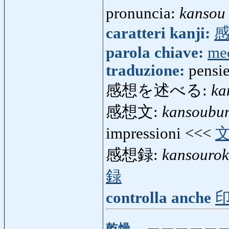
pronuncia:
kansou
caratteri kanji:
parola chiave:
me
traduzione:
pensie
感想を述べる:
ka
感想文:
kansoubu
impressioni <<<
感想録:
kansouro
録
controlla anche
乾燥