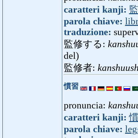
caratteri kanji:
parola chiave:
lib
traduzione:
superv
監修する:
kanshu
del)
監修者:
kanshuus
慣習
pronuncia:
kanshu
caratteri kanji:
parola chiave:
leg