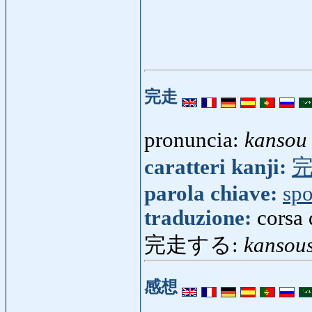
完走
pronuncia:
kansou
caratteri kanji:
parola chiave:
spo
traduzione:
corsa 
完走する:
kansou
感想