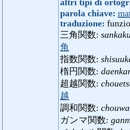
altri tipi di ortog
parola chiave:
ma
traduzione:
funzi
三角関数:
sankak
角
指数関数:
shisuuk
楕円関数:
daenka
超越関数:
chouet
越
調和関数:
chouwa
ガンマ関数:
ganm