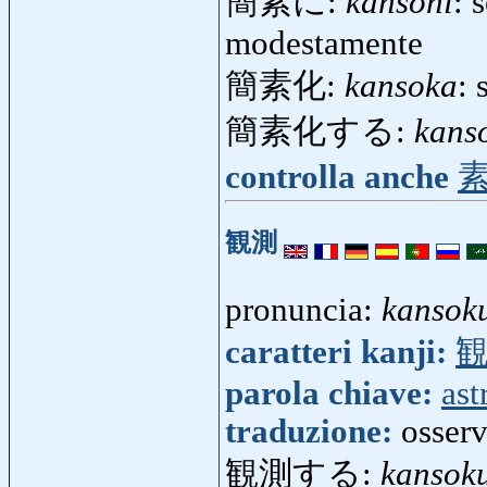
簡素に:
kansoni
: 
modestamente
簡素化:
kansoka
:
簡素化する:
kans
controlla anche
観測
pronuncia:
kansok
caratteri kanji:
parola chiave:
ast
traduzione:
osser
観測する:
kansok