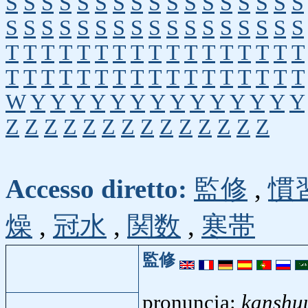
S
S
S
S
S
S
S
S
S
S
S
S
S
S
S
S
S
S
S
S
S
S
S
S
S
S
S
S
S
S
S
S
S
S
T
T
T
T
T
T
T
T
T
T
T
T
T
T
T
T
T
T
T
T
T
T
T
T
T
T
T
T
T
T
T
T
T
T
W
Y
Y
Y
Y
Y
Y
Y
Y
Y
Y
Y
Y
Y
Y
Z
Z
Z
Z
Z
Z
Z
Z
Z
Z
Z
Z
Z
Z
Accesso diretto:
監修
,
慣
燥
,
冠水
,
関数
,
寒帯
監修
pronuncia:
kanshu