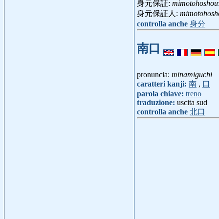
身元保証:
mimotohoshou
身元保証人:
mimotohosh
controlla anche
身分
南口
pronuncia:
minamiguchi
caratteri kanji:
南
,
口
parola chiave:
treno
traduzione:
uscita sud
controlla anche
北口