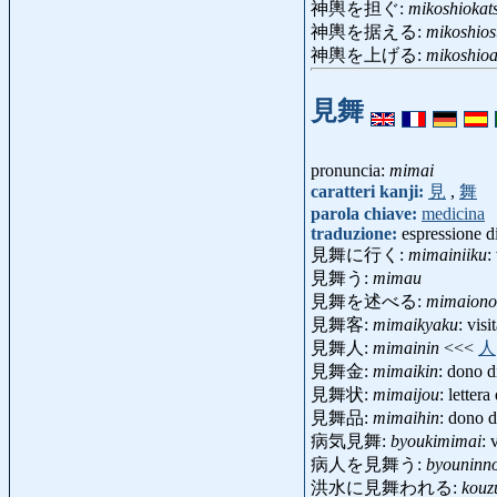
神輿を担ぐ:
mikoshiokat
神輿を据える:
mikoshios
神輿を上げる:
mikoshio
見舞
pronuncia:
mimai
caratteri kanji:
見
,
舞
parola chiave:
medicina
traduzione:
espressione d
見舞に行く:
mimainiiku
:
見舞う:
mimau
見舞を述べる:
mimaiono
見舞客:
mimaikyaku
: vis
見舞人:
mimainin
<<<
人
見舞金:
mimaikin
: dono 
見舞状:
mimaijou
: letter
見舞品:
mimaihin
: dono 
病気見舞:
byoukimimai
: 
病人を見舞う:
byouninn
洪水に見舞われる:
kouz