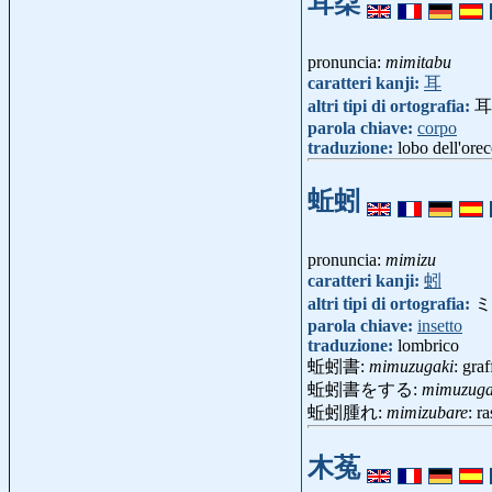
耳朶
pronuncia:
mimitabu
caratteri kanji:
耳
altri tipi di ortografia:
耳
parola chiave:
corpo
traduzione:
lobo dell'ore
蚯蚓
pronuncia:
mimizu
caratteri kanji:
蚓
altri tipi di ortografia:
ミ
parola chiave:
insetto
traduzione:
lombrico
蚯蚓書:
mimuzugaki
: gra
蚯蚓書をする:
mimuzuga
蚯蚓腫れ:
mimizubare
: r
木菟