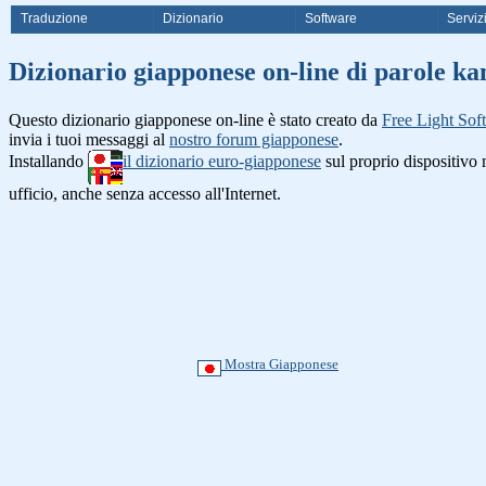
Traduzione
Dizionario
Software
Serviz
Dizionario giapponese on-line di
Questo dizionario giapponese on-line è stato creato da
Free Light Sof
invia i tuoi messaggi al
nostro forum giapponese
.
Installando
il dizionario euro-giapponese
sul proprio dispositiv
ufficio, anche senza accesso all'Internet.
Mostra Giapponese