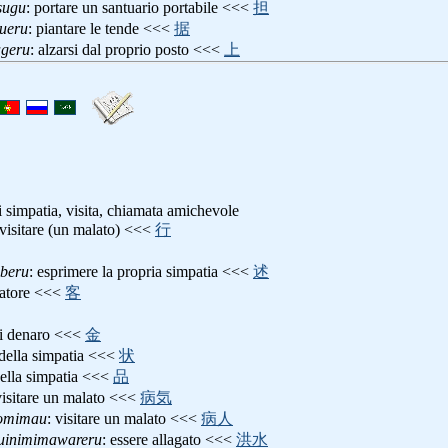
sugu
: portare un santuario portabile <<<
担
ueru
: piantare le tende <<<
据
ageru
: alzarsi dal proprio posto <<<
上
i simpatia, visita, chiamata amichevole
 visitare (un malato) <<<
行
beru
: esprimere la propria simpatia <<<
述
itatore <<<
客
di denaro <<<
金
a della simpatia <<<
状
della simpatia <<<
品
visitare un malato <<<
病気
omimau
: visitare un malato <<<
病人
uinimimawareru
: essere allagato <<<
洪水