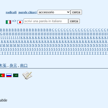
radicali
parole chiavi
=>
B
B
B
B
B
B
B
B
B
B
B
B
B
B
B
B
B
B
C
C
C
C
C
C
C
C
C
C
C
C
C
C
C
C
C
C
C
G
H
H
H
H
H
H
H
H
H
H
H
H
H
H
H
H
H
H
H
H
H
H
H
H
H
H
H
H
H
H
H
H
H
H
H
H
J
J
J
J
J
J
J
J
J
J
J
K
K
K
K
K
K
K
K
K
K
K
K
K
K
K
K
K
K
K
K
K
K
K
K
K
K
K
K
K
K
K
K
K
K
K
K
K
K
K
K
K
K
K
K
K
K
K
K
K
K
K
K
K
K
K
K
K
K
K
K
K
K
K
K
K
K
K
K
M
M
M
M
M
M
N
N
N
N
N
N
N
N
N
N
N
N
N
N
N
N
N
N
N
N
N
N
N
N
N
N
N
N
N
N
S
S
S
S
S
S
S
S
S
S
S
S
S
S
S
S
S
S
S
S
S
S
S
S
S
S
S
S
S
S
S
S
S
S
S
S
S
S
S
S
S
S
S
S
T
T
T
T
T
T
T
T
T
T
T
T
T
T
T
T
T
T
T
T
T
T
T
T
T
T
T
T
T
T
T
T
T
T
T
T
T
T
T
T
T
木菟
,
身元
,
南口
abile