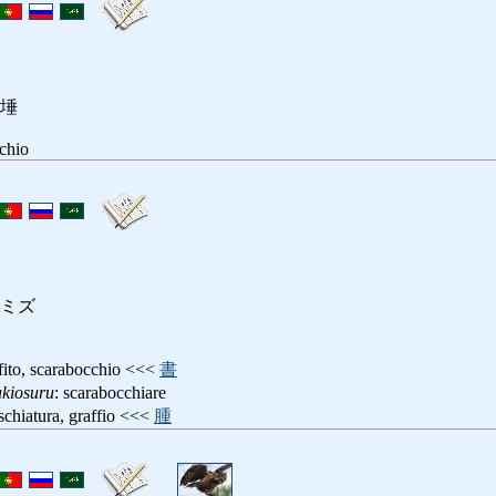
埵
cchio
ミズ
ffito, scarabocchio <<<
書
kiosuru
: scarabocchiare
aschiatura, graffio <<<
腫