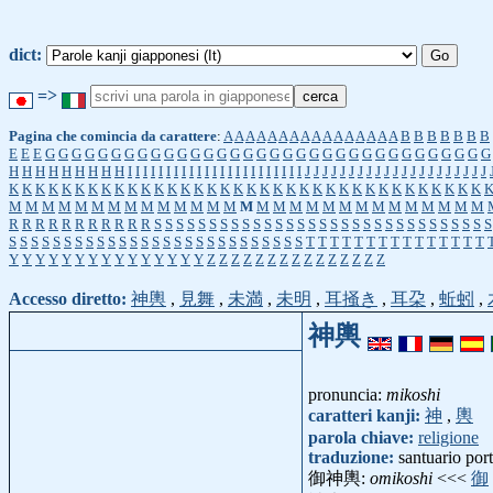
dict:
=>
Pagina che comincia da carattere
:
A
A
A
A
A
A
A
A
A
A
A
A
A
A
A
A
B
B
B
B
B
B
B
E
E
E
G
G
G
G
G
G
G
G
G
G
G
G
G
G
G
G
G
G
G
G
G
G
G
G
G
G
G
G
G
G
G
G
G
G
H
H
H
H
H
H
H
H
H
I
I
I
I
I
I
I
I
I
I
I
I
I
I
I
I
I
I
I
I
I
I
I
J
J
J
J
J
J
J
J
J
J
J
J
J
J
J
J
J
J
J
J
J
K
K
K
K
K
K
K
K
K
K
K
K
K
K
K
K
K
K
K
K
K
K
K
K
K
K
K
K
K
K
K
K
K
K
K
K
M
M
M
M
M
M
M
M
M
M
M
M
M
M
M
M
M
M
M
M
M
M
M
M
M
M
M
M
M
R
R
R
R
R
R
R
R
R
R
R
S
S
S
S
S
S
S
S
S
S
S
S
S
S
S
S
S
S
S
S
S
S
S
S
S
S
S
S
S
S
S
S
S
S
S
S
S
S
S
S
S
S
S
S
S
S
S
S
S
S
S
S
S
S
S
S
S
S
T
T
T
T
T
T
T
T
T
T
T
T
T
T
T
Y
Y
Y
Y
Y
Y
Y
Y
Y
Y
Y
Y
Y
Y
Y
Z
Z
Z
Z
Z
Z
Z
Z
Z
Z
Z
Z
Z
Z
Z
Accesso diretto:
神輿
,
見舞
,
未満
,
未明
,
耳掻き
,
耳朶
,
蚯蚓
,
神輿
pronuncia:
mikoshi
caratteri kanji:
神
,
輿
parola chiave:
religione
traduzione:
santuario port
御神輿:
omikoshi
<<<
御