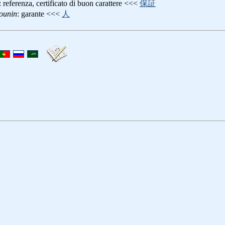
: referenza, certificato di buon carattere <<<
保証
ounin
: garante <<<
人