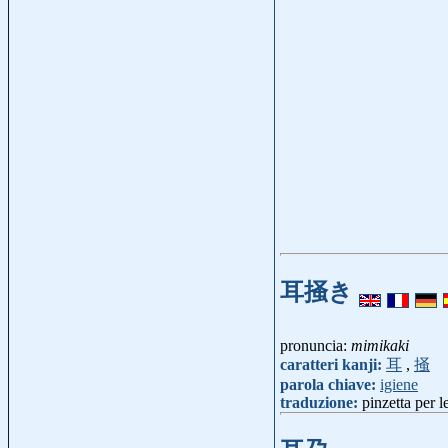
耳掻き
pronuncia:
mimikaki
caratteri kanji:
耳
,
掻
parola chiave:
igiene
traduzione:
pinzetta per l