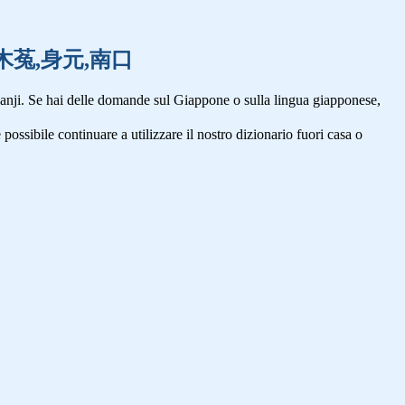
蚯蚓,木菟,身元,南口
anji. Se hai delle domande sul Giappone o sulla lingua giapponese,
 possibile continuare a utilizzare il nostro dizionario fuori casa o