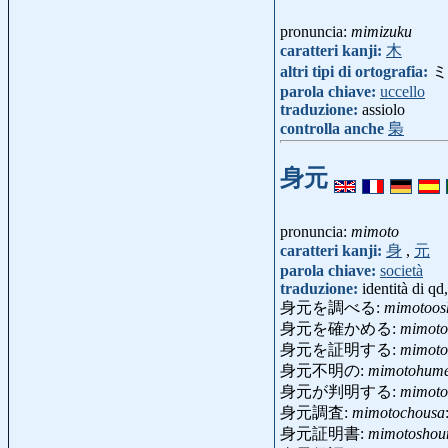
pronuncia:
mimizuku
caratteri kanji:
木
altri tipi di ortografia:
ミ
parola chiave:
uccello
traduzione:
assiolo
controlla anche
梟
身元
pronuncia:
mimoto
caratteri kanji:
身
,
元
parola chiave:
società
traduzione:
identità di qd
身元を調べる:
mimotoos
身元を確かめる:
mimoto
身元を証明する:
mimoto
身元不明の:
mimotohume
身元が判明する:
mimoto
身元調査:
mimotochousa
身元証明書:
mimotoshou