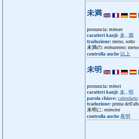
未満
pronuncia:
miman
caratteri kanji:
未
,
満
traduzione:
meno, sotto
未満の:
mimannno
: meno
controlla anche
以上
未明
pronuncia:
mimei
caratteri kanji:
未
,
明
parola chiave:
calendario
traduzione:
prima dell'alb
未明に:
mimeini
controlla anche
夜明