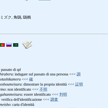
ミズク, 角鴟, 鴟鵂
, passato di qd
hiraberu
: indagare sul passato di una persona <<<
調
otashikameru
<<<
確
oshoumeisuru
: dimostrare la propria identità <<<
証明
ino
: non identificato <<<
不明
gahanmeisuru
: essere identificato <<<
判明
: verifica dell'identificazione <<<
調査
meisho
: carta d'identità