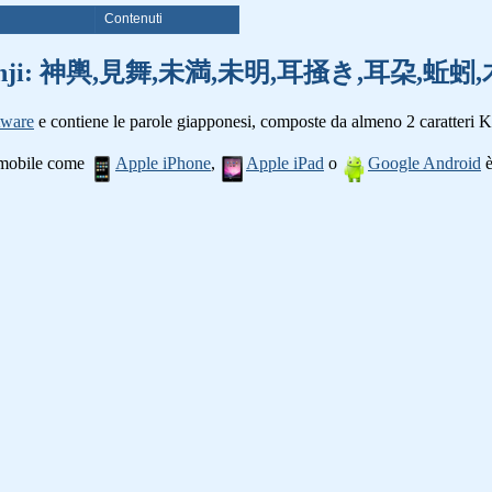
i
Contenuti
 parole kanji: 神輿,見舞,未満,未明,耳掻き,耳朶,
tware
e contiene le parole giapponesi, composte da almeno 2 caratteri K
o mobile come
Apple iPhone
,
Apple iPad
o
Google Android
è