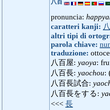
八百
pronuncia:
happya
caratteri kanji:
altri tipi di ortog
parola chiave:
nu
traduzione:
ottoc
八百屋:
yaoya
: fr
八百長:
yaochou
:
八百長試合:
yaoch
八百長をする:
ya
<<<
長