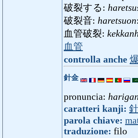
破裂する:
haretsu
破裂音:
haretsuon
血管破裂:
kekkanh
血管
controlla anche
針金
pronuncia:
hariga
caratteri kanji:
parola chiave:
mat
traduzione:
filo