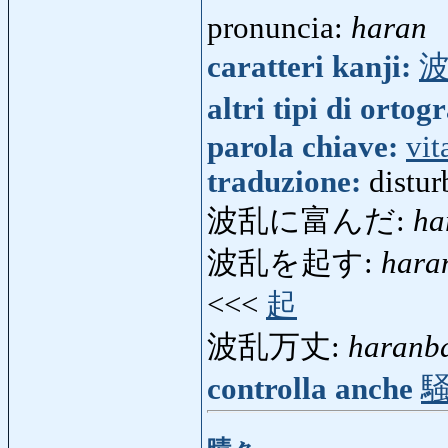
pronuncia:
haran
caratteri kanji:
altri tipi di ortog
parola chiave:
vit
traduzione:
distur
波乱に富んだ:
ha
波乱を起す:
hara
<<<
起
波乱万丈:
haranb
controlla anche