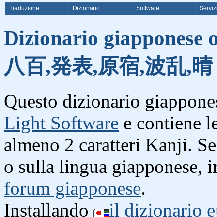
Traduzione
Dizionario
Software
Serviz
Dizionario giapponese o
八百,発表,原宿,波乱,晴
Questo dizionario giappones
Light Software
e contiene l
almeno 2 caratteri Kanji. S
o sulla lingua giapponese, i
forum giapponese
.
Installando
il dizionario