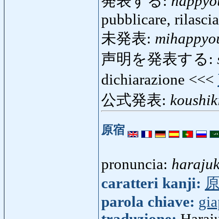
発表する:
happyo
pubblicare, rilascia
未発表:
mihappyo
声明を発表する:
dichiarazione <<<
公式発表:
koushi
原宿
pronuncia:
haraju
caratteri kanji:
parola chiave:
gi