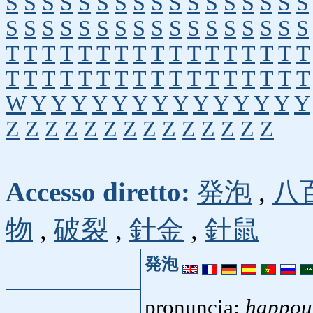
S
S
S
S
S
S
S
S
S
S
S
S
S
S
S
S
S
S
S
S
S
S
S
S
S
S
S
S
S
S
S
S
S
S
T
T
T
T
T
T
T
T
T
T
T
T
T
T
T
T
T
T
T
T
T
T
T
T
T
T
T
T
T
T
T
T
T
T
W
Y
Y
Y
Y
Y
Y
Y
Y
Y
Y
Y
Y
Y
Y
Z
Z
Z
Z
Z
Z
Z
Z
Z
Z
Z
Z
Z
Z
Accesso diretto:
発泡
,
八
物
,
破裂
,
針金
,
針鼠
発泡
pronuncia:
happou