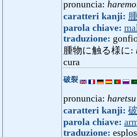
pronuncia:
haremo
caratteri kanji:
parola chiave:
mal
traduzione:
gonfi
腫物に触る様に:
cura
破裂
pronuncia:
haretsu
caratteri kanji:
parola chiave:
ar
traduzione:
esplos