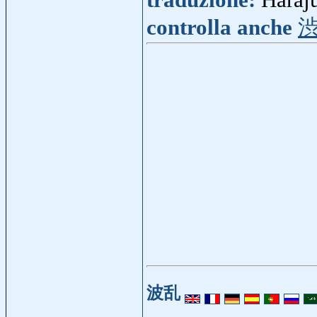
traduzione:
Haraju
controlla anche
波乱