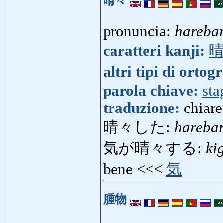
晴々
pronuncia:
hareba
caratteri kanji:
altri tipi di ortog
parola chiave:
sta
traduzione:
chiare
晴々した:
harebar
気が晴々する:
ki
bene <<<
気
腫物