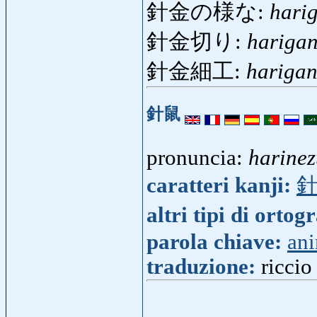
針金の様な:
hari
針金切り:
harigan
針金細工:
harigan
針鼠
pronuncia:
harine
caratteri kanji:
altri tipi di ortog
parola chiave:
an
traduzione:
riccio