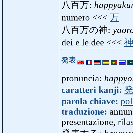
八百万:
happyaku
numero <<<
万
八百万の神:
yaor
dei e le dee <<<
発表
pronuncia:
happyo
caratteri kanji:
parola chiave:
pol
traduzione:
annunc
presentazione, rila