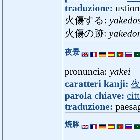
traduzione:
ustion
火傷する:
yakedo
火傷の跡:
yakedo
夜景
pronuncia:
yakei
caratteri kanji:
parola chiave:
cit
traduzione:
paesa
焼豚