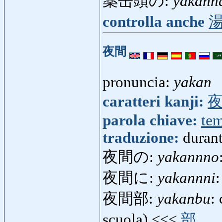
薬缶頭の:
yakann
controlla anche
夜間
pronuncia:
yakan
caratteri kanji:
parola chiave:
te
traduzione:
durant
夜間の:
yakannno
夜間に:
yakannni
:
夜間部:
yakanbu
:
scuola) <<<
部