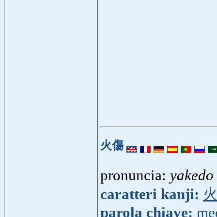
火傷
pronuncia:
yakedo
caratteri kanji:
parola chiave:
me