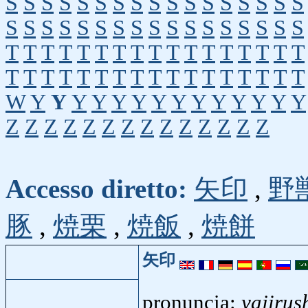
S
S
S
S
S
S
S
S
S
S
S
S
S
S
S
S
S
S
S
S
S
S
S
S
S
S
S
S
S
S
S
S
S
S
T
T
T
T
T
T
T
T
T
T
T
T
T
T
T
T
T
T
T
T
T
T
T
T
T
T
T
T
T
T
T
T
T
T
W
Y
Y
Y
Y
Y
Y
Y
Y
Y
Y
Y
Y
Y
Y
Z
Z
Z
Z
Z
Z
Z
Z
Z
Z
Z
Z
Z
Z
Accesso diretto:
矢印
,
野
豚
,
焼栗
,
焼飯
,
焼餅
矢印
pronuncia:
yajirus