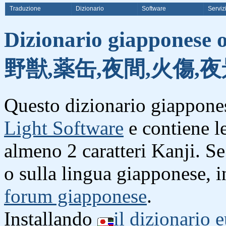
Traduzione
Dizionario
Software
Serviz
Dizionario giapponese o
野獣,薬缶,夜間,火傷,夜
Questo dizionario giappones
Light Software
e contiene l
almeno 2 caratteri Kanji. S
o sulla lingua giapponese, i
forum giapponese
.
Installando
il dizionario