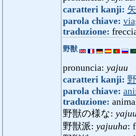
caratteri kanji:
parola chiave:
via
traduzione:
frecci
野獣
pronuncia:
yajuu
caratteri kanji:
parola chiave:
an
traduzione:
animal
野獣の様な:
yaju
野獣派:
yajuuha
: