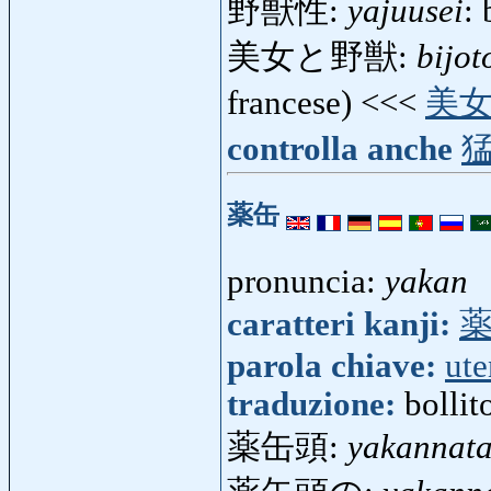
野獣性:
yajuusei
: 
美女と野獣:
bijot
francese) <<<
美
controlla anche
薬缶
pronuncia:
yakan
caratteri kanji:
parola chiave:
ute
traduzione:
bollit
薬缶頭:
yakannat