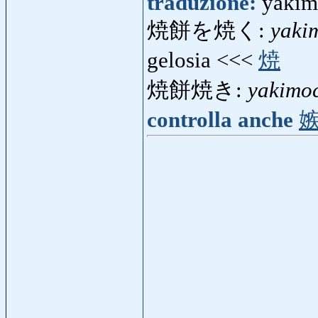
traduzione:
yakimo
焼餅を焼く:
yaki
gelosia <<<
焼
焼餅焼き:
yakimoc
controlla anche