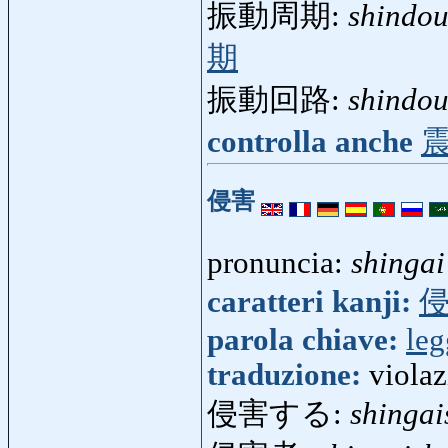
振動周期:
shindou
期
振動回路:
shindou
controlla anche
侵害
pronuncia:
shingai
caratteri kanji:
parola chiave:
leg
traduzione:
violaz
侵害する:
shingai