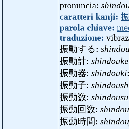
pronuncia:
shindo
caratteri kanji:
parola chiave:
me
traduzione:
vibraz
振動する:
shindo
振動計:
shindouke
振動器:
shindouki
振動子:
shindoush
振動数:
shindousu
振動回数:
shindou
振動時間:
shindou