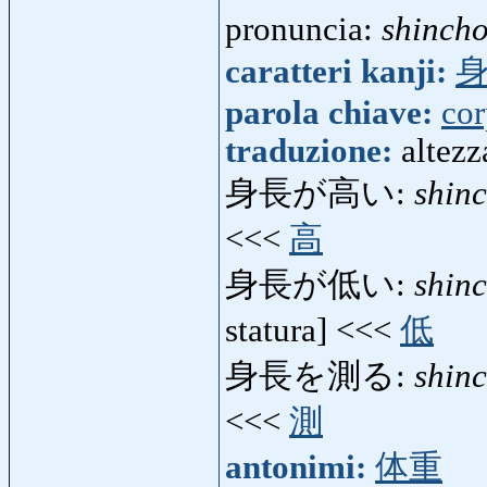
pronuncia:
shinch
caratteri kanji:
parola chiave:
co
traduzione:
altezz
身長が高い:
shin
<<<
高
身長が低い:
shin
statura] <<<
低
身長を測る:
shin
<<<
測
antonimi:
体重