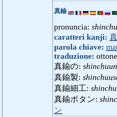
真鍮
pronuncia:
shinch
caratteri kanji:
parola chiave:
mat
traduzione:
otton
真鍮の:
shinchuu
真鍮製:
shinchuus
真鍮細工:
shinchu
真鍮ボタン:
shin
ン