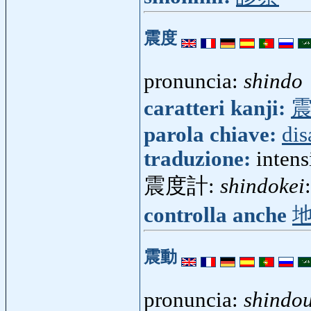
震度
pronuncia:
shindo
caratteri kanji:
parola chiave:
dis
traduzione:
intens
震度計:
shindokei
controlla anche
震動
pronuncia:
shindo