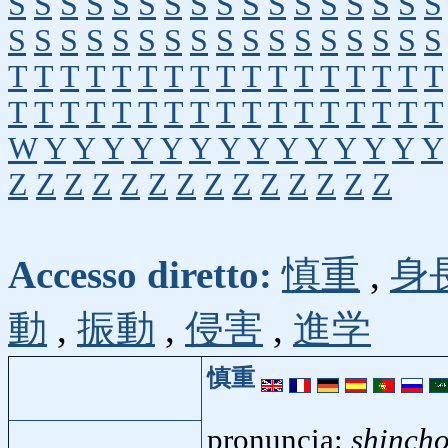
S
S
S
S
S
S
S
S
S
S
S
S
S
S
S
S
S
S
S
S
S
S
S
S
S
S
S
S
S
S
S
S
S
S
T
T
T
T
T
T
T
T
T
T
T
T
T
T
T
T
T
T
T
T
T
T
T
T
T
T
T
T
T
T
T
T
T
T
W
Y
Y
Y
Y
Y
Y
Y
Y
Y
Y
Y
Y
Y
Y
Z
Z
Z
Z
Z
Z
Z
Z
Z
Z
Z
Z
Z
Z
Accesso diretto:
慎重
,
身
動
,
振動
,
侵害
,
進学
慎重
pronuncia:
shinch