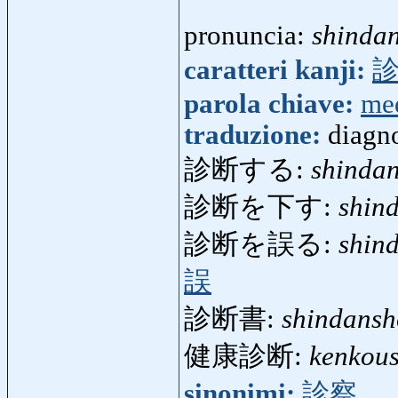
pronuncia:
shinda
caratteri kanji:
parola chiave:
me
traduzione:
diagn
診断する:
shinda
診断を下す:
shin
診断を誤る:
shin
誤
診断書:
shindansh
健康診断:
kenkou
sinonimi:
診察