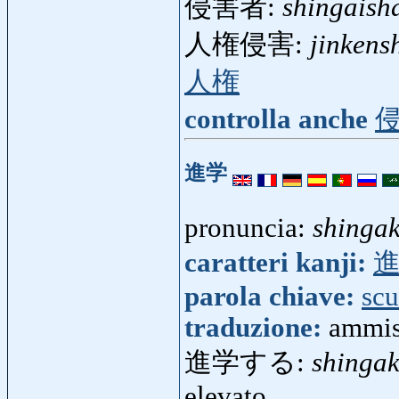
侵害者:
shingaish
人権侵害:
jinkens
人権
controlla anche
進学
pronuncia:
shinga
caratteri kanji:
parola chiave:
scu
traduzione:
ammiss
進学する:
shinga
elevato