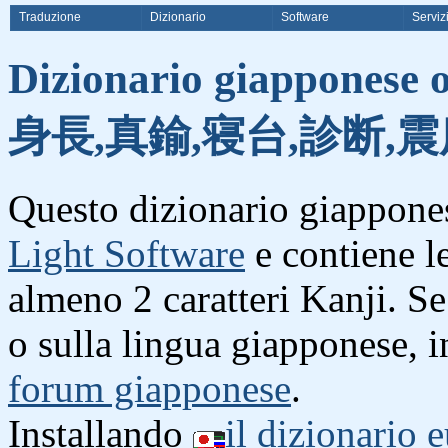
Traduzione
Dizionario
Software
Serviz
Dizionario giapponese o
身長,真鍮,寝台,診断,震
Questo dizionario giappones
Light Software
e contiene l
almeno 2 caratteri Kanji. S
o sulla lingua giapponese, i
forum giapponese
.
Installando
il dizionario