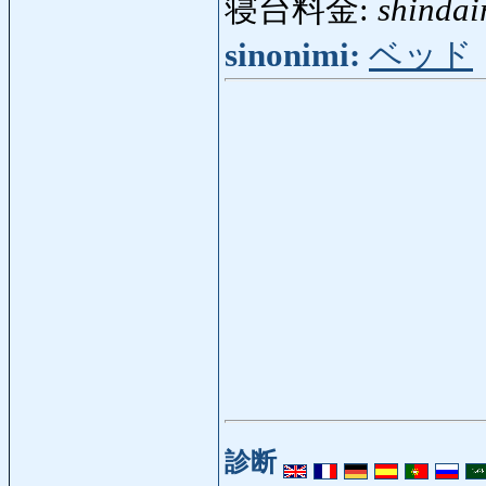
寝台料金:
shindai
sinonimi:
ベッド
診断