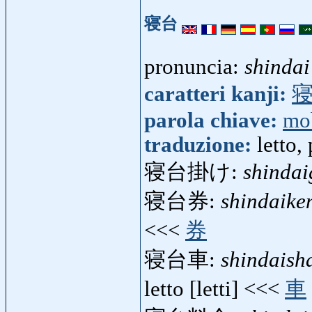
寝台
pronuncia:
shindai
caratteri kanji:
parola chiave:
mo
traduzione:
letto,
寝台掛け:
shindai
寝台券:
shindaike
<<<
券
寝台車:
shindaish
letto [letti] <<<
車