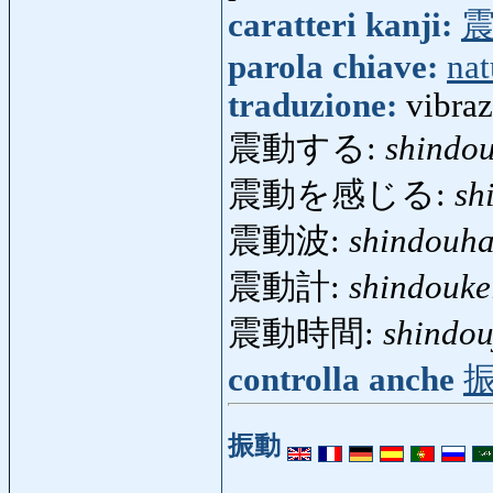
caratteri kanji:
parola chiave:
nat
traduzione:
vibraz
震動する:
shindo
震動を感じる:
sh
震動波:
shindouh
震動計:
shindouke
震動時間:
shindou
controlla anche
振動