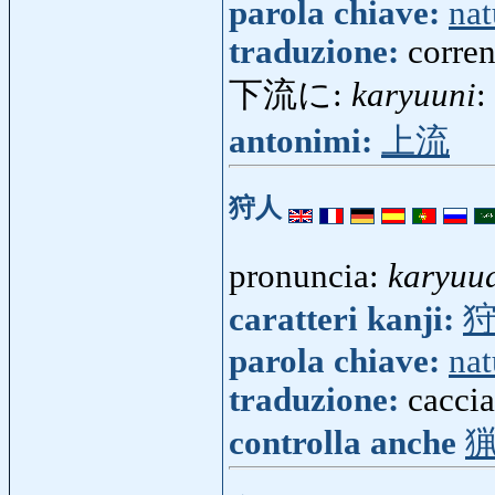
parola chiave:
nat
traduzione:
corren
下流に:
karyuuni
:
antonimi:
上流
狩人
pronuncia:
karyuu
caratteri kanji:
parola chiave:
nat
traduzione:
caccia
controlla anche