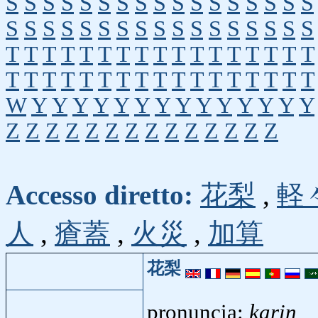
S
S
S
S
S
S
S
S
S
S
S
S
S
S
S
S
S
S
S
S
S
S
S
S
S
S
S
S
S
S
S
S
S
S
T
T
T
T
T
T
T
T
T
T
T
T
T
T
T
T
T
T
T
T
T
T
T
T
T
T
T
T
T
T
T
T
T
T
W
Y
Y
Y
Y
Y
Y
Y
Y
Y
Y
Y
Y
Y
Y
Z
Z
Z
Z
Z
Z
Z
Z
Z
Z
Z
Z
Z
Z
Accesso diretto:
花梨
,
軽
人
,
瘡蓋
,
火災
,
加算
花梨
pronuncia:
karin