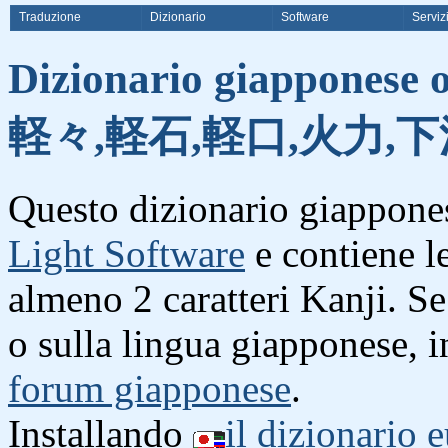
Traduzione
Dizionario
Software
Serviz
Dizionario giapponese o
軽々,軽石,軽口,火力,下
Questo dizionario giappones
Light Software
e contiene l
almeno 2 caratteri Kanji. S
o sulla lingua giapponese, i
forum giapponese
.
Installando
il dizionario