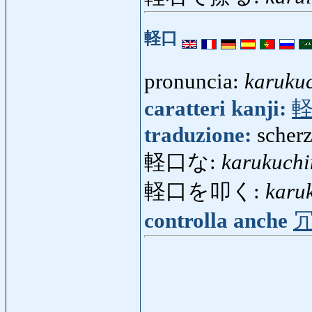
軽口
pronuncia:
karuku
caratteri kanji:
traduzione:
scherz
軽口な:
karukuch
軽口を叩く:
karu
controlla anche