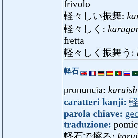
frivolo
軽々しい振舞:
ka
軽々しく:
karuga
fretta
軽々しく振舞う:
軽石
pronuncia:
karuish
caratteri kanji:
parola chiave:
geo
traduzione:
pomice
軽石で擦る:
karu