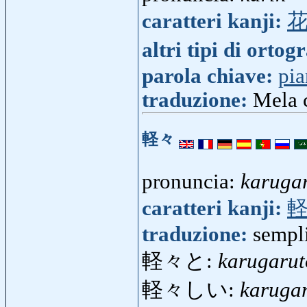
caratteri kanji:
altri tipi di ortog
parola chiave:
pia
traduzione:
Mela 
軽々
pronuncia:
karuga
caratteri kanji:
traduzione:
sempl
軽々と:
karugarut
軽々しい:
karugar