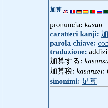
加算
pronuncia:
kasan
caratteri kanji:
parola chiave:
con
traduzione:
addiz
加算する:
kasans
加算税:
kasanzei
:
sinonimi:
足算