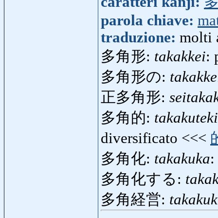
caratteri kanji:
parola chiave:
ma
traduzione:
molti 
多角形:
takakkei
:
多角形の:
takakke
正多角形:
seitaka
多角的:
takakuteki
diversificato <<<
多角化:
takakuka
:
多角化する:
taka
多角経営:
takakuk