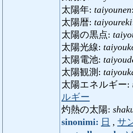
太陽年:
taiyounen
太陽暦:
taiyoureki
太陽の黒点:
taiy
太陽光線:
taiyouk
太陽電池:
taiyoud
太陽観測:
taiyouk
太陽エネルギー:
ルギー
灼熱の太陽:
shak
sinonimi:
日
,
サ