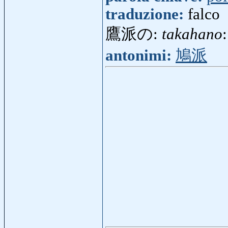
traduzione:
falco
鷹派の:
takahano
antonimi:
鳩派