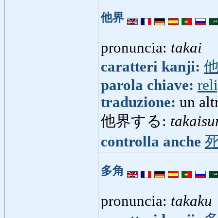
他界
pronuncia:
takai
caratteri kanji:
parola chiave:
rel
traduzione:
un al
他界する:
takaisu
controlla anche
多角
pronuncia:
takaku