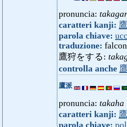
pronuncia:
takagar
caratteri kanji:
parola chiave:
ucc
traduzione:
falcon
鷹狩をする:
taka
controlla anche
鷹派
pronuncia:
takaha
caratteri kanji:
parola chiave:
pol