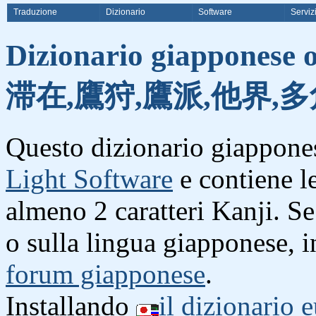
Traduzione
Dizionario
Software
Serviz
Dizionario giapponese o
滞在,鷹狩,鷹派,他界,多
Questo dizionario giappones
Light Software
e contiene l
almeno 2 caratteri Kanji. S
o sulla lingua giapponese, i
forum giapponese
.
Installando
il dizionario