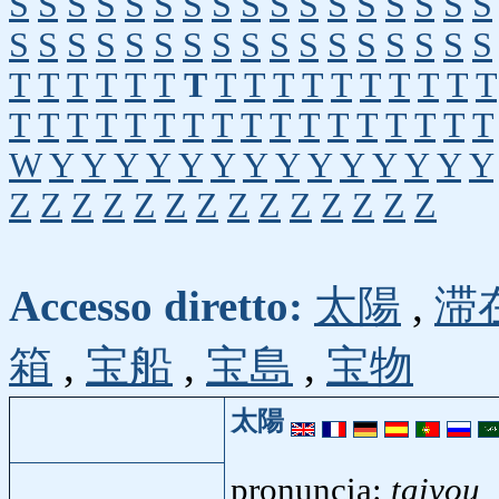
S
S
S
S
S
S
S
S
S
S
S
S
S
S
S
S
S
S
S
S
S
S
S
S
S
S
S
S
S
S
S
S
S
S
T
T
T
T
T
T
T
T
T
T
T
T
T
T
T
T
T
T
T
T
T
T
T
T
T
T
T
T
T
T
T
T
T
T
W
Y
Y
Y
Y
Y
Y
Y
Y
Y
Y
Y
Y
Y
Y
Z
Z
Z
Z
Z
Z
Z
Z
Z
Z
Z
Z
Z
Z
Accesso diretto:
太陽
,
滞
箱
,
宝船
,
宝島
,
宝物
太陽
pronuncia:
taiyou