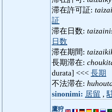
滞在許可証:
taiza
証
滞在日数:
taizain
日数
滞在期間:
taizaik
長期滞在:
choukit
durata] <<<
長期
不法滞在:
huhouta
sinonimi:
居留
,
鷹狩