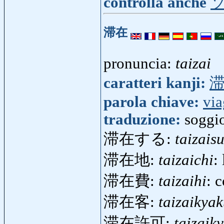
controlla anche
滞在
pronuncia:
taizai
caratteri kanji:
parola chiave:
via
traduzione:
soggi
滞在する:
taizais
滞在地:
taizaichi
:
滞在費:
taizaihi
: 
滞在客:
taizaikya
滞在許可:
taizaik