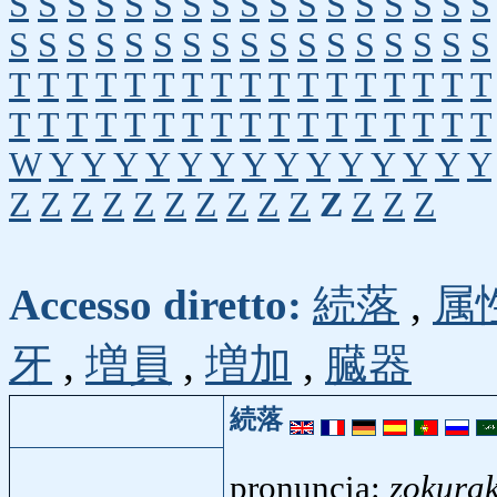
S
S
S
S
S
S
S
S
S
S
S
S
S
S
S
S
S
S
S
S
S
S
S
S
S
S
S
S
S
S
S
S
S
S
T
T
T
T
T
T
T
T
T
T
T
T
T
T
T
T
T
T
T
T
T
T
T
T
T
T
T
T
T
T
T
T
T
T
W
Y
Y
Y
Y
Y
Y
Y
Y
Y
Y
Y
Y
Y
Y
Z
Z
Z
Z
Z
Z
Z
Z
Z
Z
Z
Z
Z
Z
Accesso diretto:
続落
,
属
牙
,
増員
,
増加
,
臓器
続落
pronuncia:
zokura