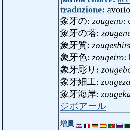
traduzione:
avori
象牙の:
zougeno
: 
象牙の塔:
zougen
象牙質:
zougeshit
象牙色:
zougeiro
:
象牙彫り:
zougebo
象牙細工:
zougeza
象牙海岸:
zougek
ジボアール
増員