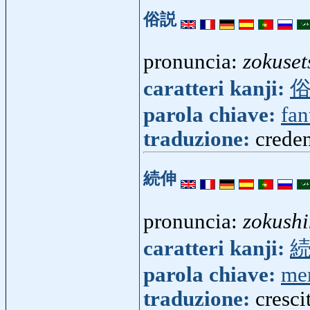
俗説
pronuncia:
zokuset
caratteri kanji:
parola chiave:
fan
traduzione:
crede
続伸
pronuncia:
zokush
caratteri kanji:
parola chiave:
me
traduzione:
cresci