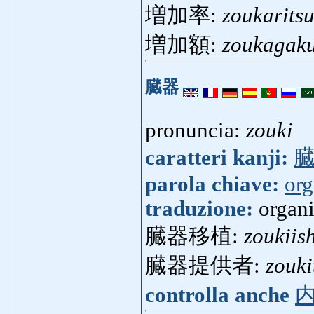
増加率:
zoukarits
増加額:
zoukagak
臓器
pronuncia:
zouki
caratteri kanji:
parola chiave:
org
traduzione:
organi
臓器移植:
zoukiis
臓器提供者:
zouki
controlla anche