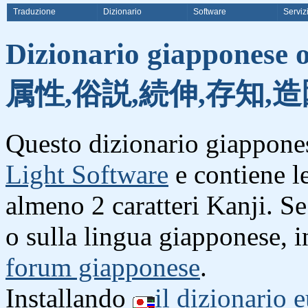
Traduzione
Dizionario
Software
Serviz
Dizionario giapponese o
属性,俗説,続伸,存知,造
Questo dizionario giappones
Light Software
e contiene l
almeno 2 caratteri Kanji. S
o sulla lingua giapponese, i
forum giapponese
.
Installando
il dizionario