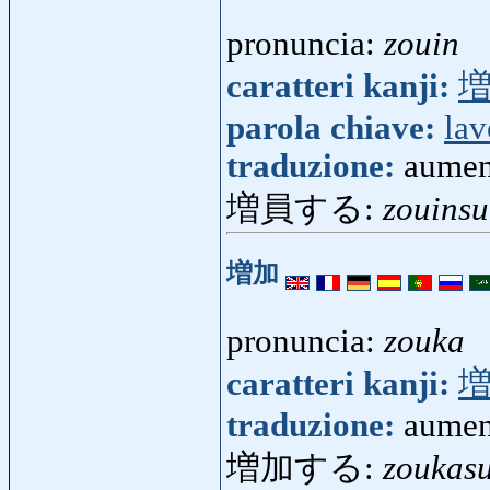
pronuncia:
zouin
caratteri kanji:
parola chiave:
lav
traduzione:
aumen
増員する:
zouinsu
増加
pronuncia:
zouka
caratteri kanji:
traduzione:
aumen
増加する:
zoukas