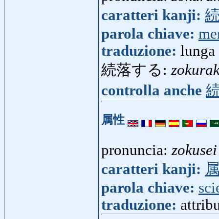
caratteri kanji:
parola chiave:
me
traduzione:
lunga 
続落する:
zokura
controlla anche
属性
pronuncia:
zokusei
caratteri kanji:
parola chiave:
sci
traduzione:
attrib