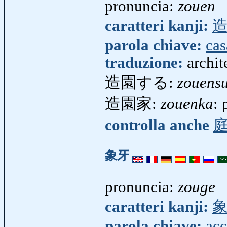
pronuncia:
zouen
caratteri kanji:
parola chiave:
cas
traduzione:
archit
造園する:
zouens
造園家:
zouenka
:
controlla anche
象牙
pronuncia:
zouge
caratteri kanji:
parola chiave:
acc