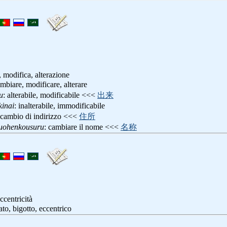
modifica, alterazione
ambiare, modificare, alterare
u
: alterabile, modificabile <<<
出来
inai
: inalterabile, immodificabile
 cambio di indirizzo <<<
住所
uohenkousuru
: cambiare il nome <<<
名称
ccentricità
nato, bigotto, eccentrico