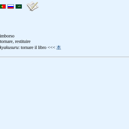
 rimborso
 tornare, restituire
kyakusuru
: tornare il libro <<<
本