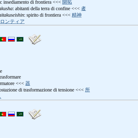
u
: insediamento di frontiera <<<
開拓
akusha
: abitanti della terra di confine <<<
者
itakuseishin
: spirito di frontiera <<<
精神
ロンティア
ne
 trasformare
formatore <<<
器
tostazione di trasformazione di tensione <<<
所
ス