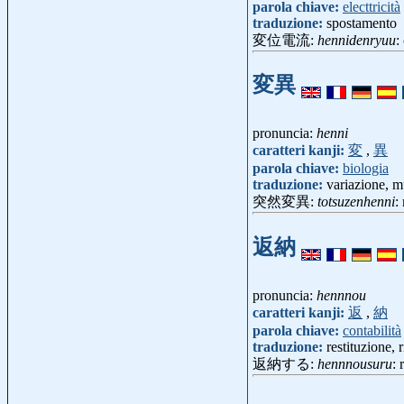
parola chiave:
electtricità
traduzione:
spostamento
変位電流:
hennidenryuu
:
変異
pronuncia:
henni
caratteri kanji:
変
,
異
parola chiave:
biologia
traduzione:
variazione, m
突然変異:
totsuzenhenni
:
返納
pronuncia:
hennnou
caratteri kanji:
返
,
納
parola chiave:
contabilità
traduzione:
restituzione,
返納する:
hennnousuru
: 