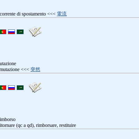
 corrente di spostamento <<<
電流
utazione
 mutazione <<<
突然
 rimborso
ritornare (qc a qd), rimborsare, restituire