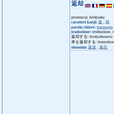
返却
pronuncia:
henkyaku
caratteri kanji:
返
,
却
parola chiave:
transporto
traduzione:
restituzione,
返却する:
henkyakusuru
:
本を返却する:
honnohen
sinonimi:
返送
,
返品