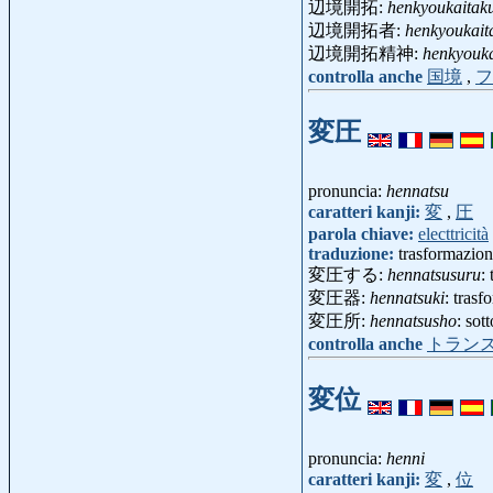
辺境開拓:
henkyoukaitak
辺境開拓者:
henkyoukait
辺境開拓精神:
henkyouka
controlla anche
国境
,
フ
変圧
pronuncia:
hennatsu
caratteri kanji:
変
,
圧
parola chiave:
electtricità
traduzione:
trasformazio
変圧する:
hennatsusuru
:
変圧器:
hennatsuki
: tras
変圧所:
hennatsusho
: sot
controlla anche
トラン
変位
pronuncia:
henni
caratteri kanji:
変
,
位