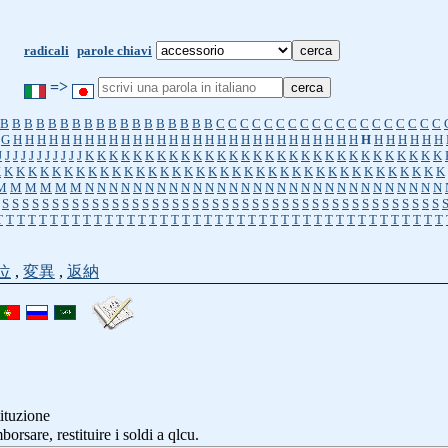
radicali
parole chiavi
=>
B
B
B
B
B
B
B
B
B
B
B
B
B
B
B
B
B
B
C
C
C
C
C
C
C
C
C
C
C
C
C
C
C
C
C
C
C
G
H
H
H
H
H
H
H
H
H
H
H
H
H
H
H
H
H
H
H
H
H
H
H
H
H
H
H
H
H
H
H
H
H
H
H
H
J
J
J
J
J
J
J
J
J
J
J
K
K
K
K
K
K
K
K
K
K
K
K
K
K
K
K
K
K
K
K
K
K
K
K
K
K
K
K
K
K
K
K
K
K
K
K
K
K
K
K
K
K
K
K
K
K
K
K
K
K
K
K
K
K
K
K
K
K
K
K
K
K
K
K
K
K
K
K
M
M
M
M
M
M
N
N
N
N
N
N
N
N
N
N
N
N
N
N
N
N
N
N
N
N
N
N
N
N
N
N
N
N
N
N
S
S
S
S
S
S
S
S
S
S
S
S
S
S
S
S
S
S
S
S
S
S
S
S
S
S
S
S
S
S
S
S
S
S
S
S
S
S
S
S
S
S
S
S
T
T
T
T
T
T
T
T
T
T
T
T
T
T
T
T
T
T
T
T
T
T
T
T
T
T
T
T
T
T
T
T
T
T
T
T
T
T
T
T
T
位
,
変異
,
返納
tituzione
mborsare, restituire i soldi a qlcu.