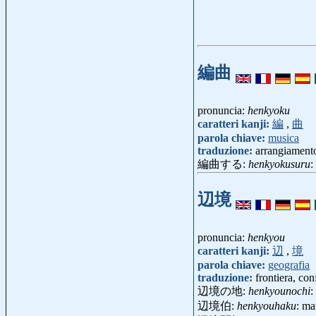
編曲
pronuncia:
henkyoku
caratteri kanji:
編
,
曲
parola chiave:
musica
traduzione:
arrangiament
編曲する:
henkyokusuru
:
辺境
pronuncia:
henkyou
caratteri kanji:
辺
,
境
parola chiave:
geografia
traduzione:
frontiera, con
辺境の地:
henkyounochi
:
辺境伯:
henkyouhaku
: m