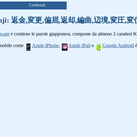
i
Contenuti
parole kanji: 返金,変更,偏屈,返却,編曲,辺境,変
tware
e contiene le parole giapponesi, composte da almeno 2 caratteri K
o mobile come
Apple iPhone
,
Apple iPad
o
Google Android
è