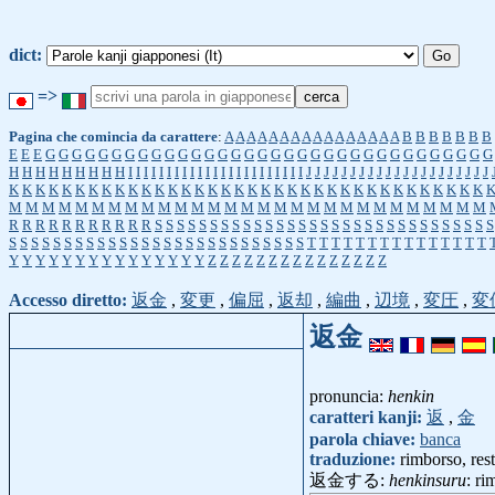
dict:
=>
Pagina che comincia da carattere
:
A
A
A
A
A
A
A
A
A
A
A
A
A
A
A
A
B
B
B
B
B
B
B
E
E
E
G
G
G
G
G
G
G
G
G
G
G
G
G
G
G
G
G
G
G
G
G
G
G
G
G
G
G
G
G
G
G
G
G
G
H
H
H
H
H
H
H
H
H
I
I
I
I
I
I
I
I
I
I
I
I
I
I
I
I
I
I
I
I
I
I
I
J
J
J
J
J
J
J
J
J
J
J
J
J
J
J
J
J
J
J
J
J
K
K
K
K
K
K
K
K
K
K
K
K
K
K
K
K
K
K
K
K
K
K
K
K
K
K
K
K
K
K
K
K
K
K
K
K
M
M
M
M
M
M
M
M
M
M
M
M
M
M
M
M
M
M
M
M
M
M
M
M
M
M
M
M
M
R
R
R
R
R
R
R
R
R
R
R
S
S
S
S
S
S
S
S
S
S
S
S
S
S
S
S
S
S
S
S
S
S
S
S
S
S
S
S
S
S
S
S
S
S
S
S
S
S
S
S
S
S
S
S
S
S
S
S
S
S
S
S
S
S
S
S
S
S
T
T
T
T
T
T
T
T
T
T
T
T
T
T
T
Y
Y
Y
Y
Y
Y
Y
Y
Y
Y
Y
Y
Y
Y
Y
Z
Z
Z
Z
Z
Z
Z
Z
Z
Z
Z
Z
Z
Z
Z
Accesso diretto:
返金
,
変更
,
偏屈
,
返却
,
編曲
,
辺境
,
変圧
,
変
返金
pronuncia:
henkin
caratteri kanji:
返
,
金
parola chiave:
banca
traduzione:
rimborso, res
返金する:
henkinsuru
: ri