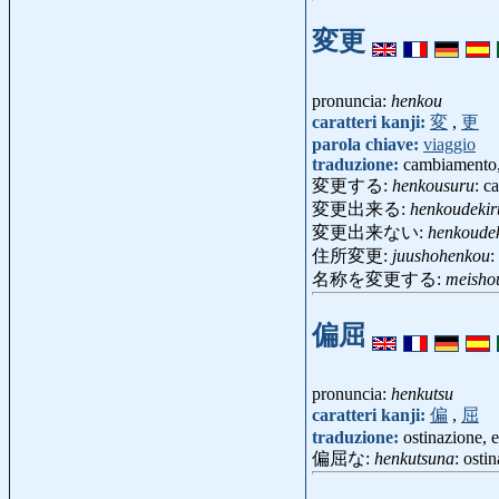
変更
pronuncia:
henkou
caratteri kanji:
変
,
更
parola chiave:
viaggio
traduzione:
cambiamento, 
変更する:
henkousuru
: c
変更出来る:
henkoudekir
変更出来ない:
henkoudek
住所変更:
juushohenkou
:
名称を変更する:
meisho
偏屈
pronuncia:
henkutsu
caratteri kanji:
偏
,
屈
traduzione:
ostinazione, e
偏屈な:
henkutsuna
: osti