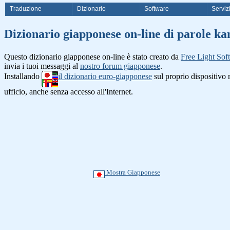
Traduzione
Dizionario
Software
Serviz
Dizionario giapponese on-line di 
Questo dizionario giapponese on-line è stato creato da
Free Light Sof
invia i tuoi messaggi al
nostro forum giapponese
.
Installando
il dizionario euro-giapponese
sul proprio dispositiv
ufficio, anche senza accesso all'Internet.
Mostra Giapponese