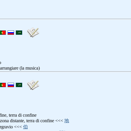
o
 arrangiare (la musica)
fine, terra di confine
 zona distante, terra di confine <<<
地
argravio <<<
伯