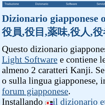
Traduzione
Dizionario
Software
Serviz
Dizionario giapponese o
役員,役目,薬味,役人,役
Questo dizionario giappones
Light Software
e contiene l
almeno 2 caratteri Kanji. S
o sulla lingua giapponese, i
forum giapponese
.
Installando
il dizionario