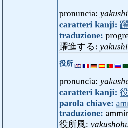
pronuncia:
yakush
caratteri kanji:
traduzione:
progr
躍進する:
yakush
役所
pronuncia:
yakush
caratteri kanji:
parola chiave:
amm
traduzione:
ammin
役所風:
yakushoh