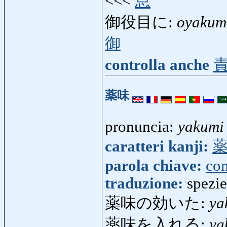
<<<
怠
御役目に:
oyakum
御
controlla anche
薬味
pronuncia:
yakumi
caratteri kanji:
parola chiave:
co
traduzione:
spezi
薬味の効いた:
ya
薬味を入れる:
ya