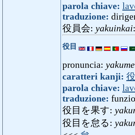
parola chiave:
lav
traduzione:
dirige
役員会:
yakuinkai
役目
pronuncia:
yakume
caratteri kanji:
parola chiave:
lav
traduzione:
funzio
役目を果す:
yaku
役目を怠る:
yaku