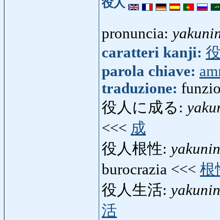
役人
pronuncia:
yakuni
caratteri kanji:
parola chiave:
amm
traduzione:
funzio
役人に成る:
yaku
<<<
成
役人根性:
yakuni
burocrazia <<<
根
役人生活:
yakunin
活