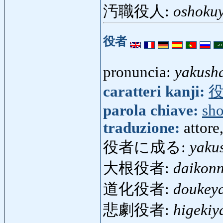
汚職役人:
oshoku
役者
pronuncia:
yakush
caratteri kanji:
parola chiave:
sh
traduzione:
attore,
役者に成る:
yaku
大根役者:
daikon
道化役者:
doukey
悲劇役者:
higekiy