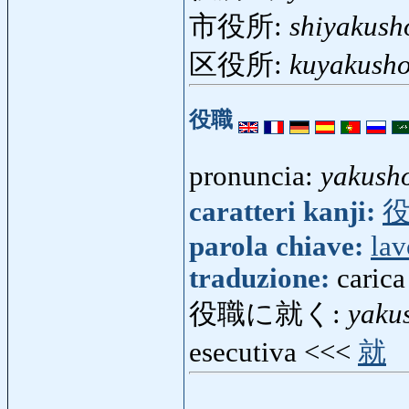
市役所:
shiyakush
区役所:
kuyakush
役職
pronuncia:
yakush
caratteri kanji:
parola chiave:
lav
traduzione:
carica
役職に就く:
yaku
esecutiva <<<
就