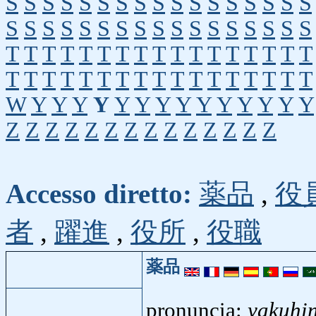
S
S
S
S
S
S
S
S
S
S
S
S
S
S
S
S
S
S
S
S
S
S
S
S
S
S
S
S
S
S
S
S
S
S
T
T
T
T
T
T
T
T
T
T
T
T
T
T
T
T
T
T
T
T
T
T
T
T
T
T
T
T
T
T
T
T
T
T
W
Y
Y
Y
Y
Y
Y
Y
Y
Y
Y
Y
Y
Y
Y
Z
Z
Z
Z
Z
Z
Z
Z
Z
Z
Z
Z
Z
Z
Accesso diretto:
薬品
,
役
者
,
躍進
,
役所
,
役職
薬品
pronuncia:
yakuhi