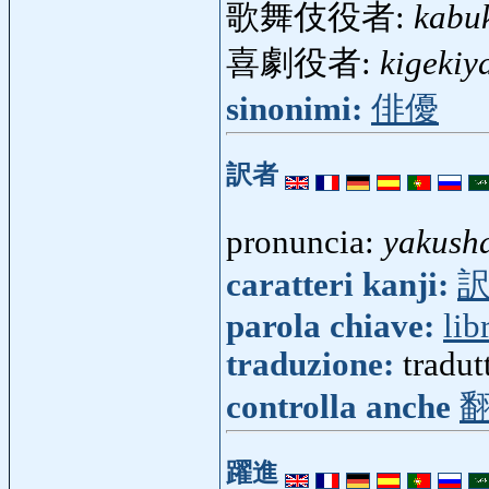
歌舞伎役者:
kabu
喜劇役者:
kigekiy
sinonimi:
俳優
訳者
pronuncia:
yakush
caratteri kanji:
parola chiave:
lib
traduzione:
tradut
controlla anche
躍進