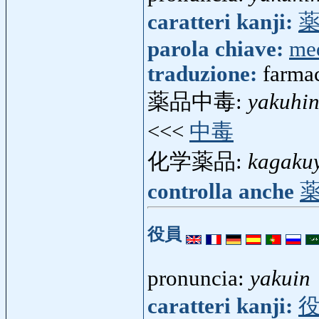
caratteri kanji:
parola chiave:
med
traduzione:
farma
薬品中毒:
yakuhi
<<<
中毒
化学薬品:
kagaku
controlla anche
役員
pronuncia:
yakuin
caratteri kanji: