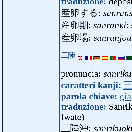
traduzione:
depos
産卵する:
sanran
産卵期:
sanranki
:
産卵場:
sanranjou
三陸
pronuncia:
sanriku
caratteri kanji:
parola chiave:
gi
traduzione:
Sanrik
Iwate)
三陸沖:
sanrikuok