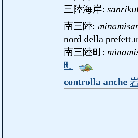
三陸海岸:
sanriku
南三陸:
minamisan
nord della prefett
南三陸町:
minami
町
controlla anche