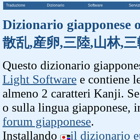
Traduzione
Dizionario
Software
Serviz
Dizionario giapponese o
散乱,産卵,三陸,山林,三
Questo dizionario giappones
Light Software
e contiene l
almeno 2 caratteri Kanji. S
o sulla lingua giapponese, i
forum giapponese
.
Installando
il dizionario