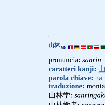
山林
pronuncia:
sanrin
caratteri kanji:
parola chiave:
nat
traduzione:
montag
山林学:
sanringak