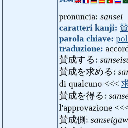
pronuncia:
sansei
caratteri kanji:
parola chiave:
pol
traduzione:
accord
賛成する:
sanseis
賛成を求める:
sa
di qualcuno <<<
賛成を得る:
sans
l'approvazione <<
賛成側:
sanseiga