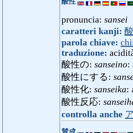
酸性
pronuncia:
sansei
caratteri kanji:
parola chiave:
ch
traduzione:
acidit
酸性の:
sanseino
:
酸性にする:
sans
酸性化:
sanseika
:
酸性反応:
sansei
controlla anche
賛成