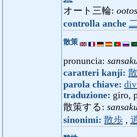
オート三輪:
ooto
controlla anche
散策
pronuncia:
sansak
caratteri kanji:
parola chiave:
div
traduzione:
giro, 
散策する:
sansak
sinonimi:
散歩
,