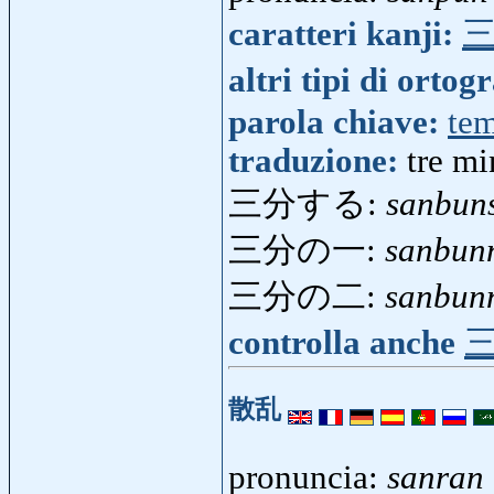
caratteri kanji:
altri tipi di ortog
parola chiave:
te
traduzione:
tre mi
三分する:
sanbun
三分の一:
sanbun
三分の二:
sanbun
controlla anche
散乱
pronuncia:
sanran