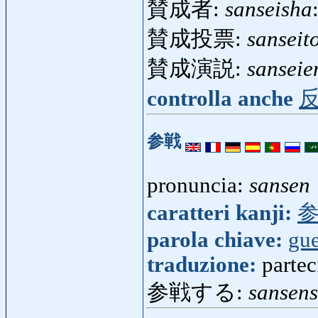
賛成者:
sanseisha
賛成投票:
sanseit
賛成演説:
sanseie
controlla anche
参戦
pronuncia:
sansen
caratteri kanji:
parola chiave:
gue
traduzione:
partec
参戦する:
sansen