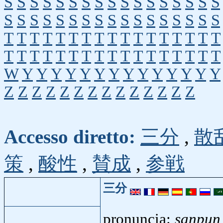
S
S
S
S
S
S
S
S
S
S
S
S
S
S
S
S
S
S
S
S
S
S
S
S
S
S
S
S
S
S
S
S
S
S
T
T
T
T
T
T
T
T
T
T
T
T
T
T
T
T
T
T
T
T
T
T
T
T
T
T
T
T
T
T
T
T
T
T
W
Y
Y
Y
Y
Y
Y
Y
Y
Y
Y
Y
Y
Y
Y
Z
Z
Z
Z
Z
Z
Z
Z
Z
Z
Z
Z
Z
Z
Accesso diretto:
三分
,
散
策
,
酸性
,
賛成
,
参戦
三分
pronuncia:
sanpun