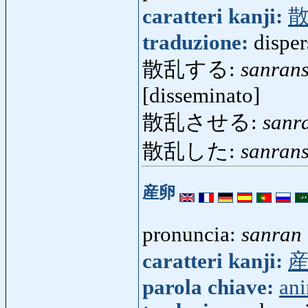
caratteri kanji:
traduzione:
disper
散乱する:
sanran
[disseminato]
散乱させる:
sanr
散乱した:
sanrans
産卵
pronuncia:
sanran
caratteri kanji:
parola chiave:
an