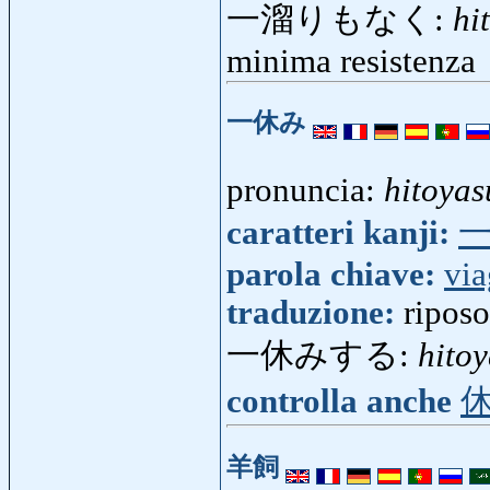
一溜りもなく:
hi
minima resistenza
一休み
pronuncia:
hitoya
caratteri kanji:
parola chiave:
via
traduzione:
riposo
一休みする:
hito
controlla anche
羊飼