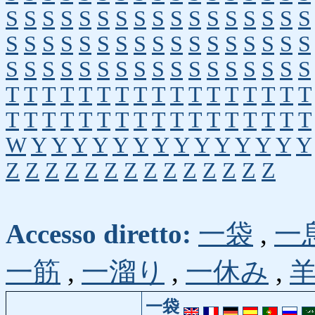
S
S
S
S
S
S
S
S
S
S
S
S
S
S
S
S
S
S
S
S
S
S
S
S
S
S
S
S
S
S
S
S
S
S
S
S
S
S
S
S
S
S
S
S
S
S
S
S
S
S
S
T
T
T
T
T
T
T
T
T
T
T
T
T
T
T
T
T
T
T
T
T
T
T
T
T
T
T
T
T
T
T
T
T
T
W
Y
Y
Y
Y
Y
Y
Y
Y
Y
Y
Y
Y
Y
Y
Z
Z
Z
Z
Z
Z
Z
Z
Z
Z
Z
Z
Z
Z
Accesso diretto:
一袋
,
一
一筋
,
一溜り
,
一休み
,
一袋