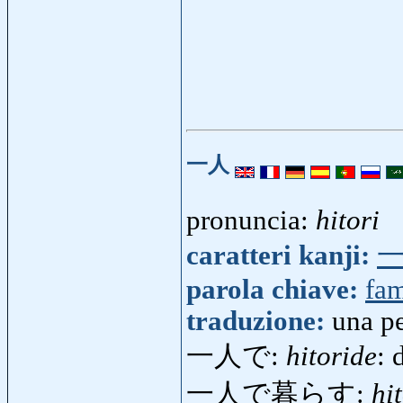
一人
pronuncia:
hitori
caratteri kanji:
parola chiave:
fam
traduzione:
una p
一人で:
hitoride
: 
一人で暮らす:
hi