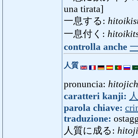
una tirata]
一息する:
hitoiki
一息付く:
hitoiki
controlla anche
人質
pronuncia:
hitojich
caratteri kanji:
parola chiave:
cr
traduzione:
ostagg
人質に成る:
hitoj