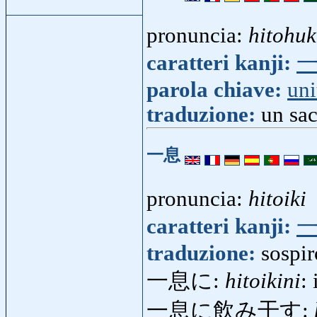
pronuncia:
hitohu
caratteri kanji:
parola chiave:
uni
traduzione:
un sac
一息
pronuncia:
hitoiki
caratteri kanji:
traduzione:
sospir
一息に:
hitoikini
: 
一息に飲み干す: