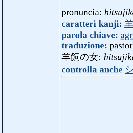
pronuncia:
hitsujik
caratteri kanji:
parola chiave:
agr
traduzione:
pastor
羊飼の女:
hitsuji
controlla anche