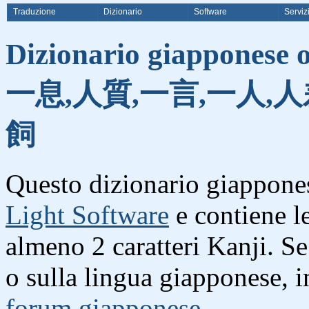
Traduzione
Dizionario
Software
Serviz
Dizionario giapponese o
一息,人質,一言,一人,
飼
Questo dizionario giappones
Light Software
e contiene l
almeno 2 caratteri Kanji. S
o sulla lingua giapponese, i
forum giapponese
.