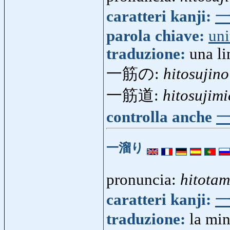
caratteri kanji:
parola chiave:
uni
traduzione:
una li
一筋の:
hitosujino
一筋道:
hitosujimi
controlla anche
一溜り
pronuncia:
hitotam
caratteri kanji:
traduzione:
la min