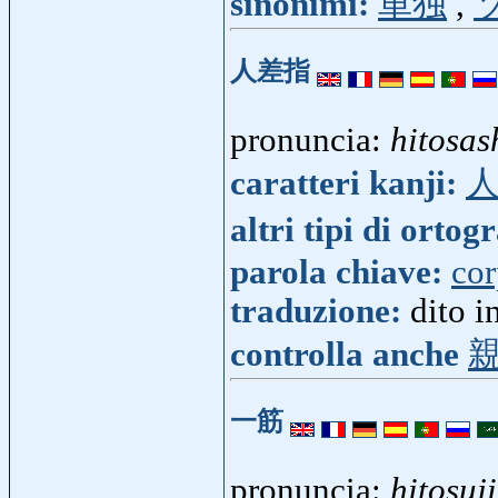
sinonimi:
単独
,
人差指
pronuncia:
hitosas
caratteri kanji:
altri tipi di ortog
parola chiave:
co
traduzione:
dito i
controlla anche
一筋
pronuncia:
hitosuji