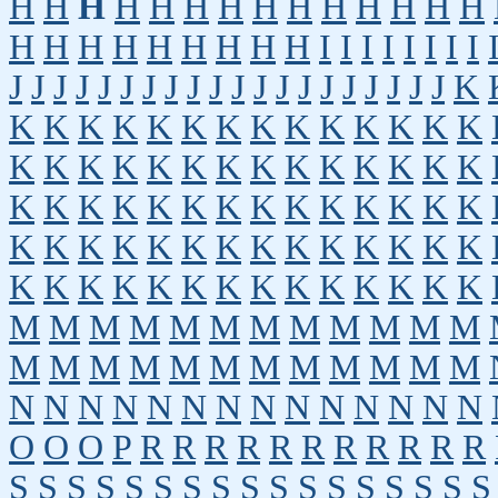
H
H
H
H
H
H
H
H
H
H
H
H
H
H
H
H
H
H
H
H
H
H
H
I
I
I
I
I
I
I
I
J
J
J
J
J
J
J
J
J
J
J
J
J
J
J
J
J
J
J
J
K
K
K
K
K
K
K
K
K
K
K
K
K
K
K
K
K
K
K
K
K
K
K
K
K
K
K
K
K
K
K
K
K
K
K
K
K
K
K
K
K
K
K
K
K
K
K
K
K
K
K
K
K
K
K
K
K
K
K
K
K
K
K
K
K
K
K
K
K
K
K
M
M
M
M
M
M
M
M
M
M
M
M
M
M
M
M
M
M
M
M
M
M
M
M
N
N
N
N
N
N
N
N
N
N
N
N
N
N
O
O
O
P
R
R
R
R
R
R
R
R
R
R
R
S
S
S
S
S
S
S
S
S
S
S
S
S
S
S
S
S