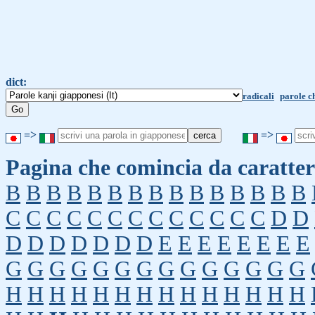
dict:
radicali
parole c
=>
=>
Pagina che comincia da caratter
B
B
B
B
B
B
B
B
B
B
B
B
B
B
B
C
C
C
C
C
C
C
C
C
C
C
C
C
D
D
D
D
D
D
D
D
D
E
E
E
E
E
E
E
E
G
G
G
G
G
G
G
G
G
G
G
G
G
G
H
H
H
H
H
H
H
H
H
H
H
H
H
H