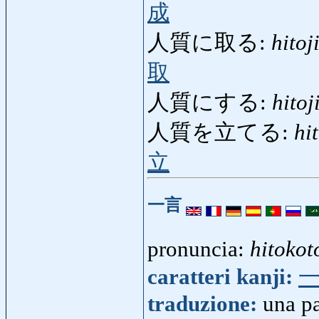
成
人質に取る:
hitoj
取
人質にする:
hitoj
人質を立てる:
hi
立
一言
pronuncia:
hitokot
caratteri kanji:
traduzione:
una p