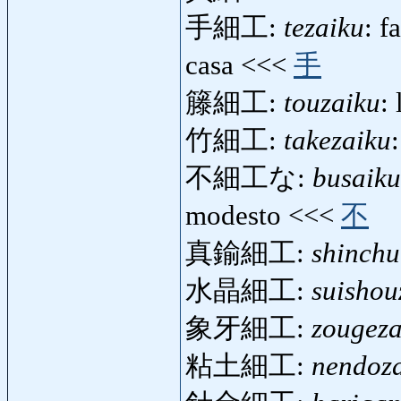
手細工:
tezaiku
: f
casa <<<
手
籐細工:
touzaiku
:
竹細工:
takezaiku
不細工な:
busaik
modesto <<<
不
真鍮細工:
shinchu
水晶細工:
suishou
象牙細工:
zougeza
粘土細工:
nendoz