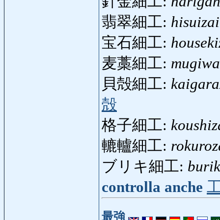
針金細工:
harigan
翡翠細工:
hisuiza
宝石細工:
houseki
麦藁細工:
mugiwa
貝殻細工:
kaigara
殻
格子細工:
koushiz
轆轤細工:
rokuroz
ブリキ細工:
burik
controlla anche
最強