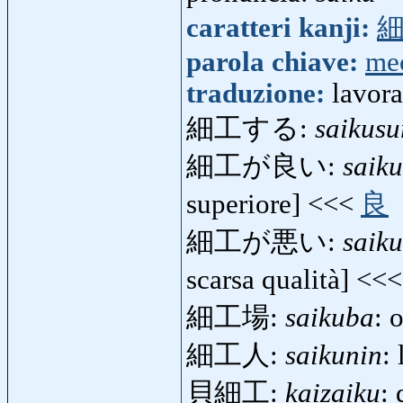
caratteri kanji:
parola chiave:
me
traduzione:
lavora
細工する:
saikusu
細工が良い:
saiku
superiore] <<<
良
細工が悪い:
saik
scarsa qualità] <<
細工場:
saikuba
: 
細工人:
saikunin
:
貝細工:
kaizaiku
: