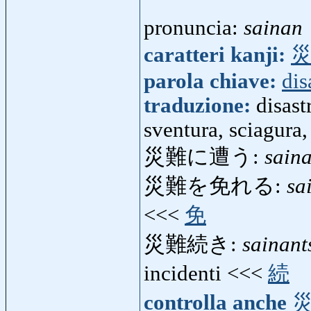
pronuncia:
sainan
caratteri kanji:
parola chiave:
dis
traduzione:
disast
sventura, sciagura,
災難に遭う:
sain
災難を免れる:
sa
<<<
免
災難続き:
sainant
incidenti <<<
続
controlla anche