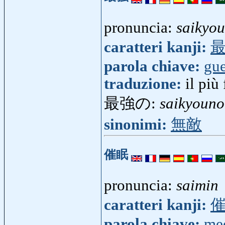
pronuncia:
saikyou
caratteri kanji:
parola chiave:
gue
traduzione:
il più 
最強の:
saikyouno
sinonimi:
無敵
催眠
pronuncia:
saimin
caratteri kanji:
parola chiave:
me