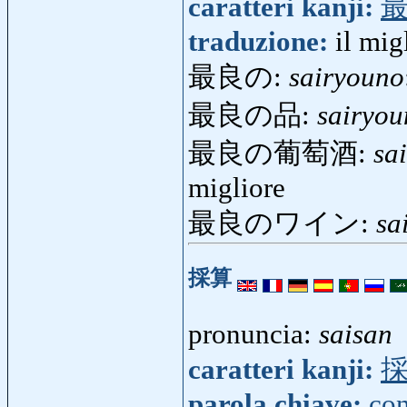
caratteri kanji:
traduzione:
il mig
最良の:
sairyouno
最良の品:
sairyou
最良の葡萄酒:
sa
migliore
最良のワイン:
sa
採算
pronuncia:
saisan
caratteri kanji:
parola chiave:
con