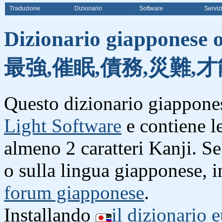
Traduzione
Dizionario
Software
Serviz
Dizionario giapponese o
最強,催眠,債務,災難,才
Questo dizionario giappones
Light Software
e contiene l
almeno 2 caratteri Kanji. S
o sulla lingua giapponese, i
forum giapponese
.
Installando
il dizionario