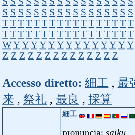
S
S
S
S
S
S
S
S
S
S
S
S
S
S
S
S
S
S
S
S
S
S
S
S
S
S
S
S
S
S
S
S
S
S
T
T
T
T
T
T
T
T
T
T
T
T
T
T
T
T
T
T
T
T
T
T
T
T
T
T
T
T
T
T
T
T
T
T
W
Y
Y
Y
Y
Y
Y
Y
Y
Y
Y
Y
Y
Y
Y
Z
Z
Z
Z
Z
Z
Z
Z
Z
Z
Z
Z
Z
Z
Accesso diretto:
細工
,
最
来
,
祭礼
,
最良
,
採算
細工
pronuncia:
saiku