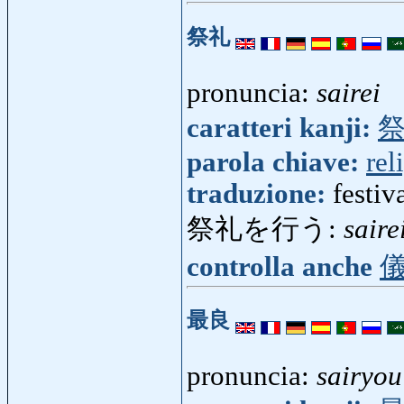
祭礼
pronuncia:
sairei
caratteri kanji:
parola chiave:
rel
traduzione:
festiva
祭礼を行う:
sair
controlla anche
最良
pronuncia:
sairyou