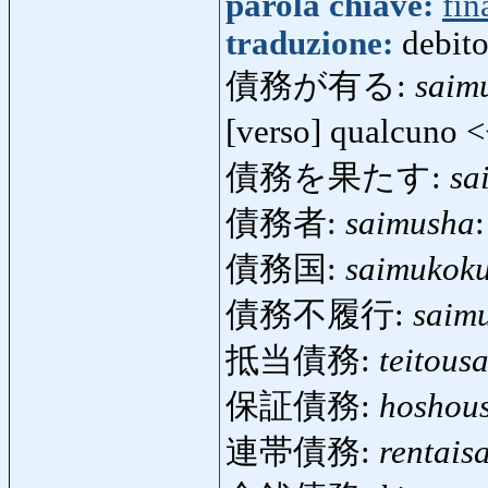
parola chiave:
fin
traduzione:
debito
債務が有る:
saim
[verso] qualcuno 
債務を果たす:
sa
債務者:
saimusha
債務国:
saimukok
債務不履行:
saim
抵当債務:
teitous
保証債務:
hoshou
連帯債務:
rentais