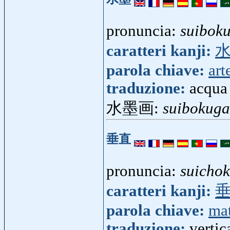
pronuncia:
suibok
caratteri kanji:
parola chiave:
art
traduzione:
acqua 
水墨画:
suibokuga
垂直
pronuncia:
suicho
caratteri kanji:
parola chiave:
ma
traduzione:
vertic