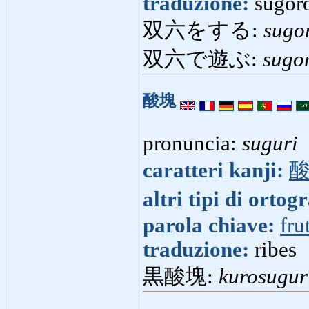
traduzione:
sugor
双六をする:
sugo
双六で遊ぶ:
sugo
酸塊
pronuncia:
suguri
caratteri kanji:
altri tipi di ortog
parola chiave:
fru
traduzione:
ribes
黒酸塊:
kurosugur