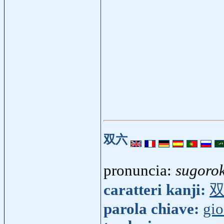
双六
pronuncia:
sugoro
caratteri kanji:
parola chiave:
gi