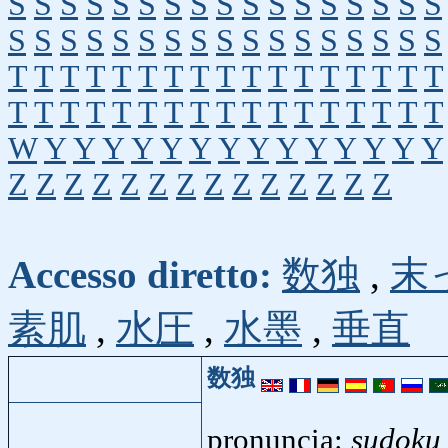
S
S
S
S
S
S
S
S
S
S
S
S
S
S
S
S
S
S
S
S
S
S
S
S
S
S
S
S
S
S
S
S
S
S
T
T
T
T
T
T
T
T
T
T
T
T
T
T
T
T
T
T
T
T
T
T
T
T
T
T
T
T
T
T
T
T
T
T
W
Y
Y
Y
Y
Y
Y
Y
Y
Y
Y
Y
Y
Y
Y
Z
Z
Z
Z
Z
Z
Z
Z
Z
Z
Z
Z
Z
Z
Accesso diretto:
数独
,
末
素肌
,
水圧
,
水墨
,
垂直
数独
pronuncia:
sudoku