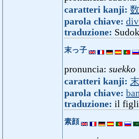
caratteri kanji:
parola chiave:
div
traduzione:
Sudok
末っ子
pronuncia:
suekko
caratteri kanji:
parola chiave:
ba
traduzione:
il fig
素顔