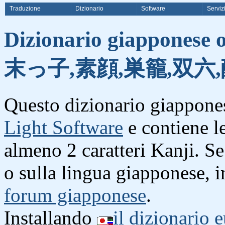
Traduzione
Dizionario
Software
Serviz
Dizionario giapponese o
末っ子,素顔,巣籠,双六,
Questo dizionario giappones
Light Software
e contiene l
almeno 2 caratteri Kanji. S
o sulla lingua giapponese, i
forum giapponese
.
Installando
il dizionario