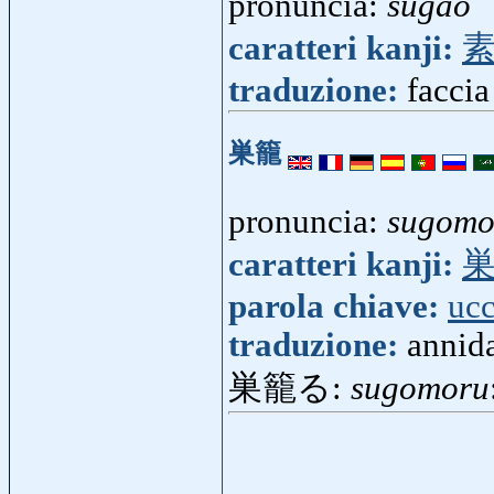
pronuncia:
sugao
caratteri kanji:
traduzione:
faccia
巣籠
pronuncia:
sugomo
caratteri kanji:
parola chiave:
ucc
traduzione:
annid
巣籠る:
sugomoru