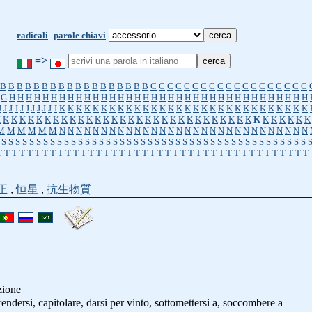
radicali
parole chiavi
=>
B
B
B
B
B
B
B
B
B
B
B
B
B
B
B
B
B
B
C
C
C
C
C
C
C
C
C
C
C
C
C
C
C
C
C
C
C
G
H
H
H
H
H
H
H
H
H
H
H
H
H
H
H
H
H
H
H
H
H
H
H
H
H
H
H
H
H
H
H
H
H
H
H
H
J
J
J
J
J
J
J
J
J
J
J
K
K
K
K
K
K
K
K
K
K
K
K
K
K
K
K
K
K
K
K
K
K
K
K
K
K
K
K
K
K
K
K
K
K
K
K
K
K
K
K
K
K
K
K
K
K
K
K
K
K
K
K
K
K
K
K
K
K
K
K
K
K
K
K
K
K
K
K
M
M
M
M
M
M
N
N
N
N
N
N
N
N
N
N
N
N
N
N
N
N
N
N
N
N
N
N
N
N
N
N
N
N
N
N
S
S
S
S
S
S
S
S
S
S
S
S
S
S
S
S
S
S
S
S
S
S
S
S
S
S
S
S
S
S
S
S
S
S
S
S
S
S
S
S
S
S
S
S
T
T
T
T
T
T
T
T
T
T
T
T
T
T
T
T
T
T
T
T
T
T
T
T
T
T
T
T
T
T
T
T
T
T
T
T
T
T
T
T
T
正
,
恒星
,
抗生物質
zione
rrendersi, capitolare, darsi per vinto, sottomettersi a, soccombere a