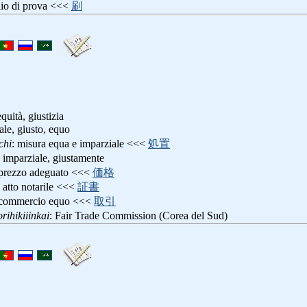
glio di prova <<<
刷
equità, giustizia
ale, giusto, equo
chi
: misura equa e imparziale <<<
処置
 imparziale, giustamente
 prezzo adeguato <<<
価格
: atto notarile <<<
証書
 commercio equo <<<
取引
rihikiiinkai
: Fair Trade Commission (Corea del Sud)