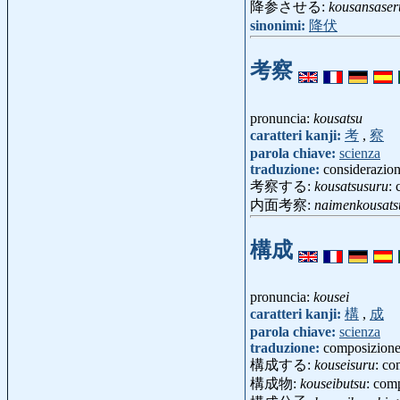
降参させる:
kousansaser
sinonimi:
降伏
考察
pronuncia:
kousatsu
caratteri kanji:
考
,
察
parola chiave:
scienza
traduzione:
considerazion
考察する:
kousatsusuru
: 
内面考察:
naimenkousats
構成
pronuncia:
kousei
caratteri kanji:
構
,
成
parola chiave:
scienza
traduzione:
composizione,
構成する:
kouseisuru
: co
構成物:
kouseibutsu
: com