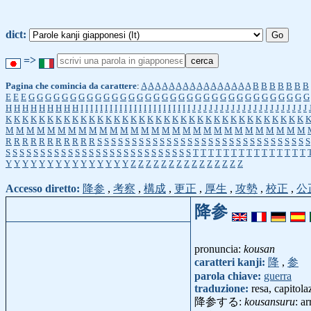
dict:
=>
Pagina che comincia da carattere
:
A
A
A
A
A
A
A
A
A
A
A
A
A
A
A
A
B
B
B
B
B
B
B
E
E
E
G
G
G
G
G
G
G
G
G
G
G
G
G
G
G
G
G
G
G
G
G
G
G
G
G
G
G
G
G
G
G
G
G
G
H
H
H
H
H
H
H
H
H
I
I
I
I
I
I
I
I
I
I
I
I
I
I
I
I
I
I
I
I
I
I
I
J
J
J
J
J
J
J
J
J
J
J
J
J
J
J
J
J
J
J
J
J
K
K
K
K
K
K
K
K
K
K
K
K
K
K
K
K
K
K
K
K
K
K
K
K
K
K
K
K
K
K
K
K
K
K
K
K
M
M
M
M
M
M
M
M
M
M
M
M
M
M
M
M
M
M
M
M
M
M
M
M
M
M
M
M
M
R
R
R
R
R
R
R
R
R
R
R
S
S
S
S
S
S
S
S
S
S
S
S
S
S
S
S
S
S
S
S
S
S
S
S
S
S
S
S
S
S
S
S
S
S
S
S
S
S
S
S
S
S
S
S
S
S
S
S
S
S
S
S
S
S
S
S
S
S
T
T
T
T
T
T
T
T
T
T
T
T
T
T
T
Y
Y
Y
Y
Y
Y
Y
Y
Y
Y
Y
Y
Y
Y
Y
Z
Z
Z
Z
Z
Z
Z
Z
Z
Z
Z
Z
Z
Z
Z
Accesso diretto:
降参
,
考察
,
構成
,
更正
,
厚生
,
攻勢
,
校正
,
公
降参
pronuncia:
kousan
caratteri kanji:
降
,
参
parola chiave:
guerra
traduzione:
resa, capitola
降参する:
kousansuru
: a