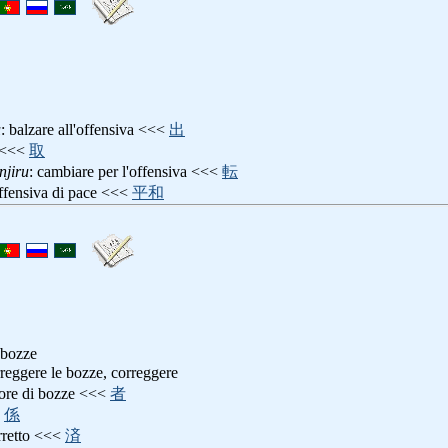
u
: balzare all'offensiva <<<
出
<<<
取
njiru
: cambiare per l'offensiva <<<
転
offensiva di pace <<<
平和
 bozze
rreggere le bozze, correggere
ttore di bozze <<<
者
<
係
rretto <<<
済