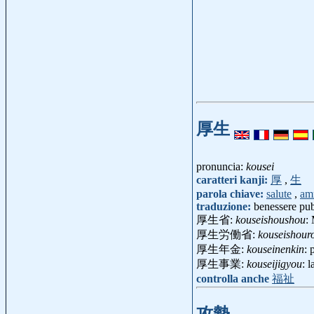
厚生
pronuncia:
kousei
caratteri kanji:
厚
,
生
parola chiave:
salute
,
am
traduzione:
benessere pu
厚生省:
kouseishoushou
:
厚生労働省:
kouseishour
厚生年金:
kouseinenkin
: 
厚生事業:
kouseijigyou
: 
controlla anche
福祉
攻勢