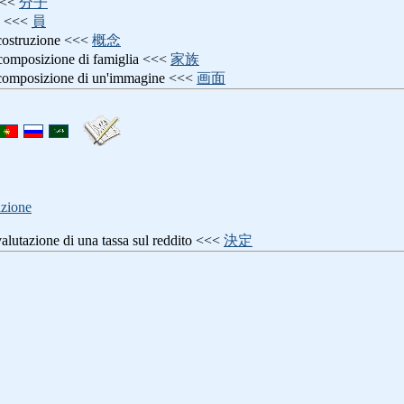
<<
分子
o <<<
員
 costruzione <<<
概念
 composizione di famiglia <<<
家族
 composizione di un'immagine <<<
画面
azione
ivalutazione di una tassa sul reddito <<<
決定