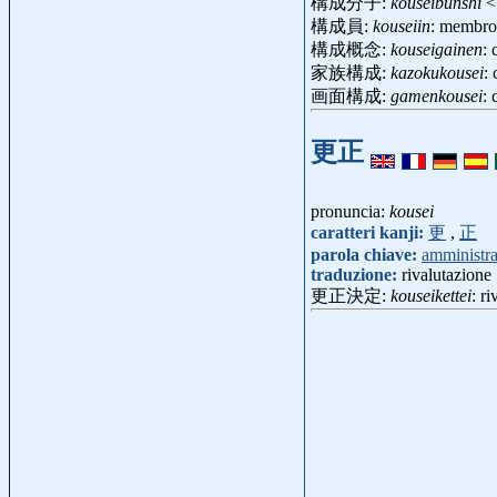
構成分子:
kouseibunshi
<
構成員:
kouseiin
: membr
構成概念:
kouseigainen
:
家族構成:
kazokukousei
:
画面構成:
gamenkousei
:
更正
pronuncia:
kousei
caratteri kanji:
更
,
正
parola chiave:
amministr
traduzione:
rivalutazione
更正決定:
kouseikettei
: r