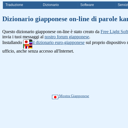
Traduzione
Dizionario
Software
Serviz
Dizionario giapponese on-line di
Questo dizionario giapponese on-line è stato creato da
Free Light Sof
invia i tuoi messaggi al
nostro forum giapponese
.
Installando
il dizionario euro-giapponese
sul proprio dispositiv
ufficio, anche senza accesso all'Internet.
Mostra Giapponese