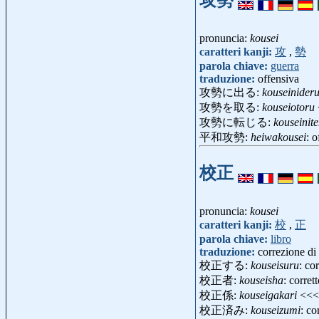
pronuncia:
kousei
caratteri kanji:
攻
,
勢
parola chiave:
guerra
traduzione:
offensiva
攻勢に出る:
kouseinider
攻勢を取る:
kouseiotoru
攻勢に転じる:
kouseinite
平和攻勢:
heiwakousei
: 
校正
pronuncia:
kousei
caratteri kanji:
校
,
正
parola chiave:
libro
traduzione:
correzione di
校正する:
kouseisuru
: co
校正者:
kouseisha
: corre
校正係:
kouseigakari
<<
校正済み:
kouseizumi
: co