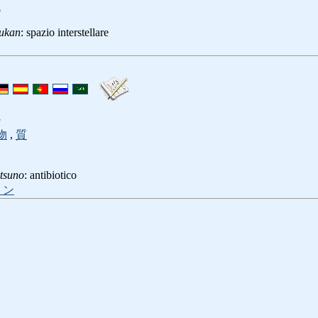
a
ukan
: spazio interstellare
u
物
,
質
itsuno
: antibiotico
リン