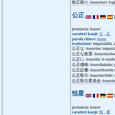
校正刷り:
kouseizuri
: fo
公正
pronuncia:
kousei
caratteri kanji:
公
,
正
parola chiave:
legge
traduzione:
imparzialità, 
公正な:
kouseina
: imparzi
公正な処置:
kouseinasho
公正に:
kouseini
: in modo
公正価格:
kouseikakaku
:
公正証書:
kouseishousho
公正取引:
kouseitorihiki
:
公正取引委員会:
kouseito
恒星
pronuncia:
kousei
caratteri kanji:
恒
,
星