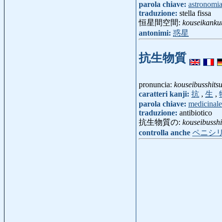
parola chiave:
astronomi
traduzione:
stella fissa
恒星間空間:
kouseikanku
antonimi:
惑星
抗生物質
pronuncia:
kouseibusshits
caratteri kanji:
抗
,
生
,
parola chiave:
medicinale
traduzione:
antibiotico
抗生物質の:
kouseibussh
controlla anche
ペニシ