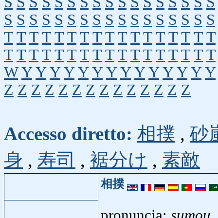
S
S
S
S
S
S
S
S
S
S
S
S
S
S
S
S
S
S
S
S
S
S
S
S
S
S
S
S
S
S
S
S
S
S
T
T
T
T
T
T
T
T
T
T
T
T
T
T
T
T
T
T
T
T
T
T
T
T
T
T
T
T
T
T
T
T
T
T
W
Y
Y
Y
Y
Y
Y
Y
Y
Y
Y
Y
Y
Y
Y
Z
Z
Z
Z
Z
Z
Z
Z
Z
Z
Z
Z
Z
Z
Accesso diretto:
相撲
,
砂
身
,
寿司
,
裾分け
,
素敵
相撲
pronuncia:
sumou