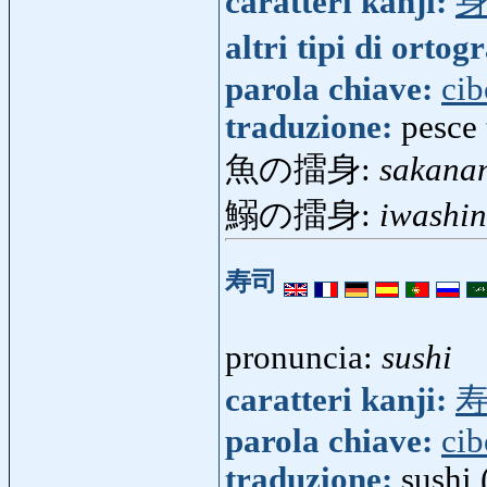
caratteri kanji:
altri tipi di ortog
parola chiave:
cib
traduzione:
pesce 
魚の擂身:
sakana
鰯の擂身:
iwashin
寿司
pronuncia:
sushi
caratteri kanji:
parola chiave:
cib
traduzione:
sushi 