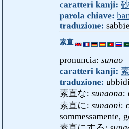
caratteri kanji:
parola chiave:
ba
traduzione:
sabbie
素直
pronuncia:
sunao
caratteri kanji:
traduzione:
ubbid
素直な:
sunaona
:
素直に:
sunaoni
: 
sommessamente, ge
素直にする:
suna