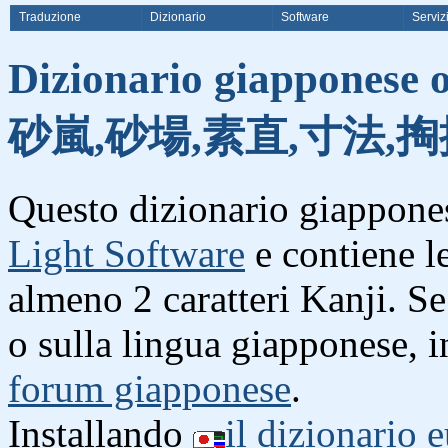
Traduzione
Dizionario
Software
Serviz
Dizionario giapponese o
砂嵐,砂場,素直,寸法,掏
Questo dizionario giappones
Light Software
e contiene l
almeno 2 caratteri Kanji. S
o sulla lingua giapponese, i
forum giapponese
.
Installando
il dizionario