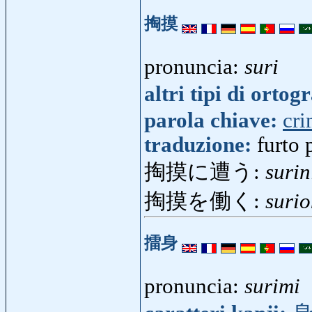
掏摸
pronuncia:
suri
altri tipi di ortog
parola chiave:
cr
traduzione:
furto 
掏摸に遭う:
surin
掏摸を働く:
suri
擂身
pronuncia:
surimi