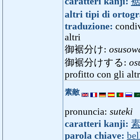
caratteri kanji:
altri tipi di ortog
traduzione:
condiv
altri
御裾分け:
osusow
御裾分けする:
os
profitto con gli altr
素敵
pronuncia:
suteki
caratteri kanji:
parola chiave:
bel