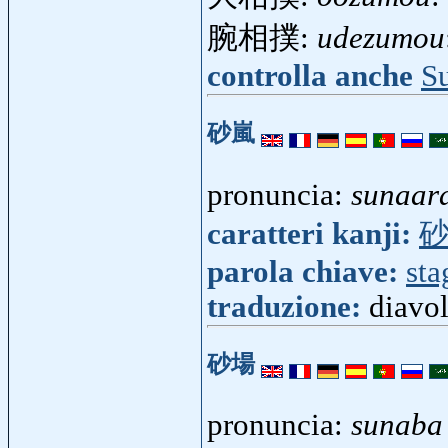
腕相撲:
udezumou
controlla anche
S
砂嵐
pronuncia:
sunaar
caratteri kanji:
parola chiave:
sta
traduzione:
diavol
砂場
pronuncia:
sunaba