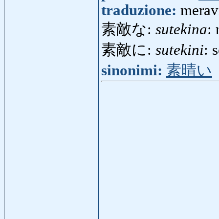
traduzione:
meravi
素敵な:
sutekina
:
素敵に:
sutekini
: 
sinonimi:
素晴い