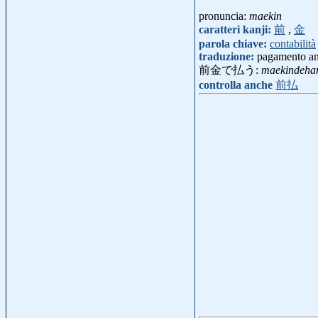
pronuncia:
maekin
caratteri kanji:
前
,
金
parola chiave:
contabilità
traduzione:
pagamento an
前金で払う:
maekindeha
controlla anche
前払