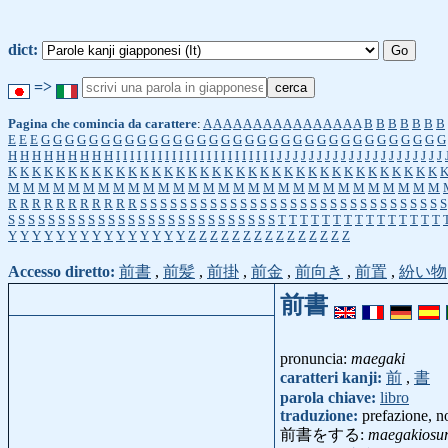
dict:
=>
Pagina che comincia da carattere
:
A
A
A
A
A
A
A
A
A
A
A
A
A
A
A
A
B
B
B
B
B
B
B
E
E
E
G
G
G
G
G
G
G
G
G
G
G
G
G
G
G
G
G
G
G
G
G
G
G
G
G
G
G
G
G
G
G
G
G
G
H
H
H
H
H
H
H
H
H
I
I
I
I
I
I
I
I
I
I
I
I
I
I
I
I
I
I
I
I
I
I
I
J
J
J
J
J
J
J
J
J
J
J
J
J
J
J
J
J
J
J
J
J
K
K
K
K
K
K
K
K
K
K
K
K
K
K
K
K
K
K
K
K
K
K
K
K
K
K
K
K
K
K
K
K
K
K
K
K
M
M
M
M
M
M
M
M
M
M
M
M
M
M
M
M
M
M
M
M
M
M
M
M
M
M
M
M
M
R
R
R
R
R
R
R
R
R
R
R
S
S
S
S
S
S
S
S
S
S
S
S
S
S
S
S
S
S
S
S
S
S
S
S
S
S
S
S
S
S
S
S
S
S
S
S
S
S
S
S
S
S
S
S
S
S
S
S
S
S
S
S
S
S
S
S
S
S
T
T
T
T
T
T
T
T
T
T
T
T
T
T
T
Y
Y
Y
Y
Y
Y
Y
Y
Y
Y
Y
Y
Y
Y
Y
Z
Z
Z
Z
Z
Z
Z
Z
Z
Z
Z
Z
Z
Z
Z
Accesso diretto:
前書
,
前髪
,
前掛
,
前金
,
前向き
,
前置
,
紛い物
前書
pronuncia:
maegaki
caratteri kanji:
前
,
書
parola chiave:
libro
traduzione:
prefazione, no
前書をする:
maegakiosu