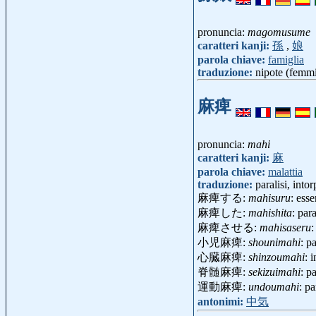
pronuncia:
magomusume
caratteri kanji:
孫
,
娘
parola chiave:
famiglia
traduzione:
nipote (femmi
麻痺
pronuncia:
mahi
caratteri kanji:
麻
parola chiave:
malattia
traduzione:
paralisi, into
麻痺する:
mahisuru
: esse
麻痺した:
mahishita
: par
麻痺させる:
mahisaseru
:
小児麻痺:
shounimahi
: p
心臓麻痺:
shinzoumahi
: 
脊髄麻痺:
sekizuimahi
: p
運動麻痺:
undoumahi
: p
antonimi:
中気