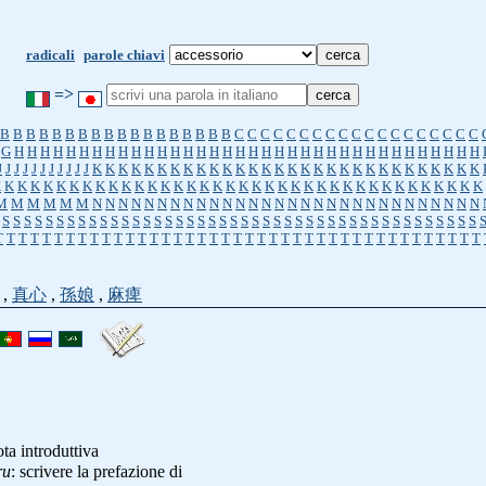
radicali
parole chiavi
=>
B
B
B
B
B
B
B
B
B
B
B
B
B
B
B
B
B
B
C
C
C
C
C
C
C
C
C
C
C
C
C
C
C
C
C
C
C
G
H
H
H
H
H
H
H
H
H
H
H
H
H
H
H
H
H
H
H
H
H
H
H
H
H
H
H
H
H
H
H
H
H
H
H
H
J
J
J
J
J
J
J
J
J
J
J
K
K
K
K
K
K
K
K
K
K
K
K
K
K
K
K
K
K
K
K
K
K
K
K
K
K
K
K
K
K
K
K
K
K
K
K
K
K
K
K
K
K
K
K
K
K
K
K
K
K
K
K
K
K
K
K
K
K
K
K
K
K
K
K
K
K
K
K
M
M
M
M
M
M
N
N
N
N
N
N
N
N
N
N
N
N
N
N
N
N
N
N
N
N
N
N
N
N
N
N
N
N
N
N
S
S
S
S
S
S
S
S
S
S
S
S
S
S
S
S
S
S
S
S
S
S
S
S
S
S
S
S
S
S
S
S
S
S
S
S
S
S
S
S
S
S
S
S
T
T
T
T
T
T
T
T
T
T
T
T
T
T
T
T
T
T
T
T
T
T
T
T
T
T
T
T
T
T
T
T
T
T
T
T
T
T
T
T
T
,
真心
,
孫娘
,
麻痺
ta introduttiva
ru
: scrivere la prefazione di