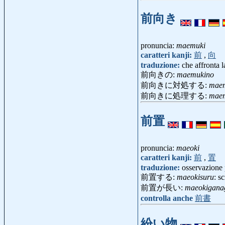
前向き
pronuncia:
maemuki
caratteri kanji:
前
,
向
traduzione:
che affronta l
前向きの:
maemukino
前向きに対処する:
maem
前向きに処理する:
maem
前置
pronuncia:
maeoki
caratteri kanji:
前
,
置
traduzione:
osservazione 
前置する:
maeokisuru
: s
前置が長い:
maeokigana
controlla anche
前書
紛い物