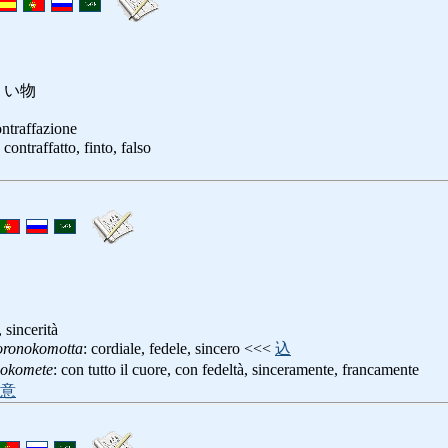
 い物
ontraffazione
: contraffatto, finto, falso
 sincerità
ronokomotta
: cordiale, fedele, sincero <<<
込
okomete
: con tutto il cuore, con fedeltà, sinceramente, francamente
意