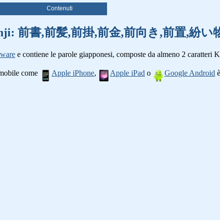
i
Contenuti
 parole kanji: 前書,前髪,前掛,前金,前向き,前置
tware
e contiene le parole giapponesi, composte da almeno 2 caratteri K
o mobile come
Apple iPhone
,
Apple iPad
o
Google Android
è