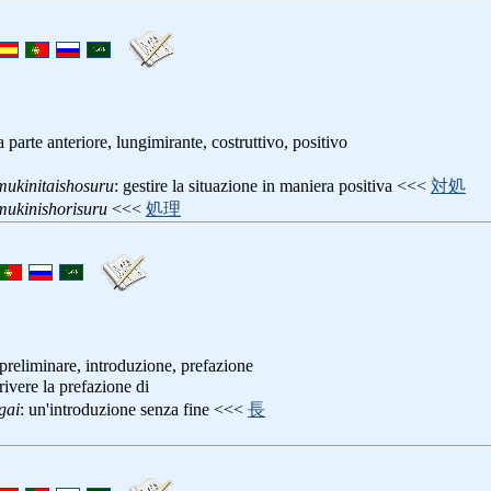
a parte anteriore, lungimirante, costruttivo, positivo
ukinitaishosuru
: gestire la situazione in maniera positiva <<<
対処
ukinishorisuru
<<<
処理
preliminare, introduzione, prefazione
crivere la prefazione di
gai
: un'introduzione senza fine <<<
長