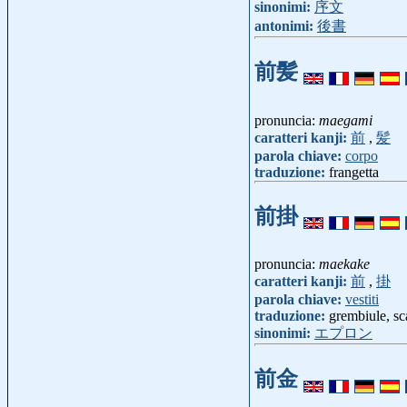
sinonimi:
序文
antonimi:
後書
前髪
pronuncia:
maegami
caratteri kanji:
前
,
髪
parola chiave:
corpo
traduzione:
frangetta
前掛
pronuncia:
maekake
caratteri kanji:
前
,
掛
parola chiave:
vestiti
traduzione:
grembiule, sc
sinonimi:
エプロン
前金