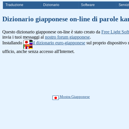
Traduzione
Dizionario
Software
Serviz
Dizionario giapponese on-line di
Questo dizionario giapponese on-line è stato creato da
Free Light Sof
invia i tuoi messaggi al
nostro forum giapponese
.
Installando
il dizionario euro-giapponese
sul proprio dispositiv
ufficio, anche senza accesso all'Internet.
Mostra Giapponese