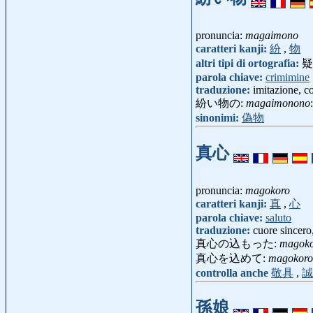
pronuncia:
magaimono
caratteri kanji:
紛
,
物
altri tipi di ortografia:
疑
parola chiave:
crimimine
traduzione:
imitazione, c
紛い物の:
magaimonono
sinonimi:
偽物
真心
pronuncia:
magokoro
caratteri kanji:
真
,
心
parola chiave:
saluto
traduzione:
cuore sincero,
真心の込もった:
magoko
真心を込めて:
magokoro
controlla anche
敬具
,
誠
孫娘