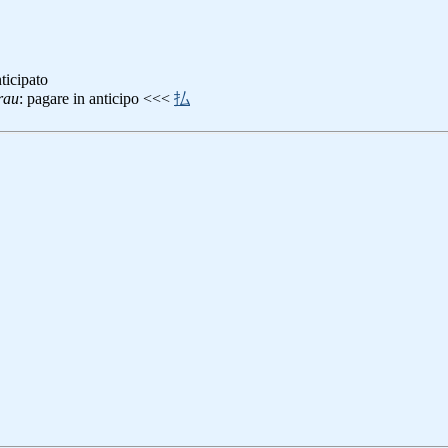
ticipato
rau
: pagare in anticipo <<<
払