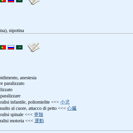
na), nipotina
rpidimento, anestesia
re paralizzato
alizzato
 paralizzare
aralisi infantile, poliomielite <<<
小児
insulto al cuore, attacco di petto <<<
心臓
aralisi spinale <<<
脊髄
aralisi motoria <<<
運動