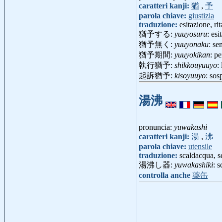
caratteri kanji:
猶
,
予
parola chiave:
giustizia
traduzione:
esitazione, ri
猶予する:
yuuyosuru
: esi
猶予無く:
yuuyonaku
: se
猶予期間:
yuuyokikan
: p
執行猶予:
shikkouyuuyo
:
起訴猶予:
kisoyuuyo
: sos
湯沸
pronuncia:
yuwakashi
caratteri kanji:
湯
,
沸
parola chiave:
utensile
traduzione:
scaldacqua, s
湯沸し器:
yuwakashiki
: 
controlla anche
薬缶