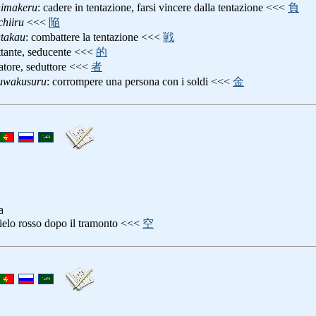
imakeru
: cadere in tentazione, farsi vincere dalla tentazione <<<
負
hiiru
<<<
陥
takau
: combattere la tentazione <<<
戦
ettante, seducente <<<
的
tatore, seduttore <<<
者
uwakusuru
: corrompere una persona con i soldi <<<
金
a
cielo rosso dopo il tramonto <<<
空