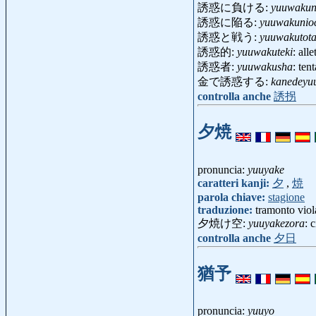
誘惑に負ける:
yuuwakun
誘惑に陥る:
yuuwakunioc
誘惑と戦う:
yuuwakutota
誘惑的:
yuuwakuteki
: all
誘惑者:
yuuwakusha
: ten
金で誘惑する:
kanedeyu
controlla anche
誘拐
夕焼
pronuncia:
yuuyake
caratteri kanji:
夕
,
焼
parola chiave:
stagione
traduzione:
tramonto viol
夕焼け空:
yuuyakezora
: 
controlla anche
夕日
猶予
pronuncia:
yuuyo