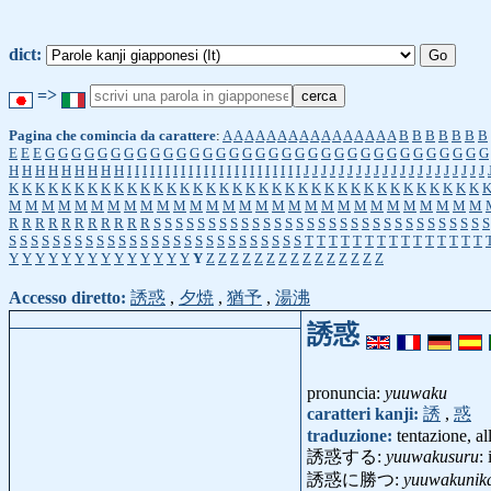
dict:
=>
Pagina che comincia da carattere
:
A
A
A
A
A
A
A
A
A
A
A
A
A
A
A
A
B
B
B
B
B
B
B
E
E
E
G
G
G
G
G
G
G
G
G
G
G
G
G
G
G
G
G
G
G
G
G
G
G
G
G
G
G
G
G
G
G
G
G
G
H
H
H
H
H
H
H
H
H
I
I
I
I
I
I
I
I
I
I
I
I
I
I
I
I
I
I
I
I
I
I
I
J
J
J
J
J
J
J
J
J
J
J
J
J
J
J
J
J
J
J
J
J
K
K
K
K
K
K
K
K
K
K
K
K
K
K
K
K
K
K
K
K
K
K
K
K
K
K
K
K
K
K
K
K
K
K
K
K
M
M
M
M
M
M
M
M
M
M
M
M
M
M
M
M
M
M
M
M
M
M
M
M
M
M
M
M
M
R
R
R
R
R
R
R
R
R
R
R
S
S
S
S
S
S
S
S
S
S
S
S
S
S
S
S
S
S
S
S
S
S
S
S
S
S
S
S
S
S
S
S
S
S
S
S
S
S
S
S
S
S
S
S
S
S
S
S
S
S
S
S
S
S
S
S
S
S
T
T
T
T
T
T
T
T
T
T
T
T
T
T
T
Y
Y
Y
Y
Y
Y
Y
Y
Y
Y
Y
Y
Y
Y
Y
Z
Z
Z
Z
Z
Z
Z
Z
Z
Z
Z
Z
Z
Z
Z
Accesso diretto:
誘惑
,
夕焼
,
猶予
,
湯沸
誘惑
pronuncia:
yuuwaku
caratteri kanji:
誘
,
惑
traduzione:
tentazione, a
誘惑する:
yuuwakusuru
:
誘惑に勝つ:
yuuwakunik