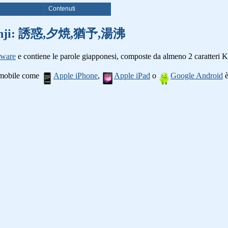
i
Contenuti
le kanji: 誘惑,夕焼,猶予,湯沸
tware
e contiene le parole giapponesi, composte da almeno 2 caratteri K
o mobile come
Apple iPhone
,
Apple iPad
o
Google Android
è