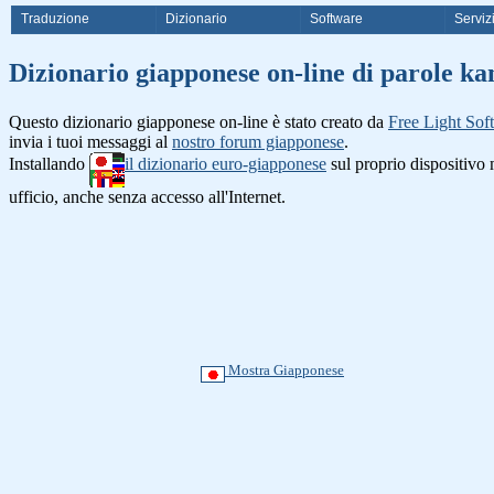
Traduzione
Dizionario
Software
Serviz
Dizionario giapponese on-line di paro
Questo dizionario giapponese on-line è stato creato da
Free Light Sof
invia i tuoi messaggi al
nostro forum giapponese
.
Installando
il dizionario euro-giapponese
sul proprio dispositiv
ufficio, anche senza accesso all'Internet.
Mostra Giapponese