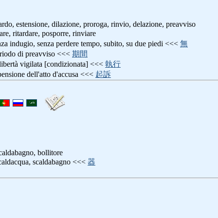
tardo, estensione, dilazione, proroga, rinvio, delazione, preavviso
tare, ritardare, posporre, rinviare
nza indugio, senza perdere tempo, subito, su due piedi <<<
無
eriodo di preavviso <<<
期間
 libertà vigilata [condizionata] <<<
執行
pensione dell'atto d'accusa <<<
起訴
caldabagno, bollitore
scaldacqua, scaldabagno <<<
器