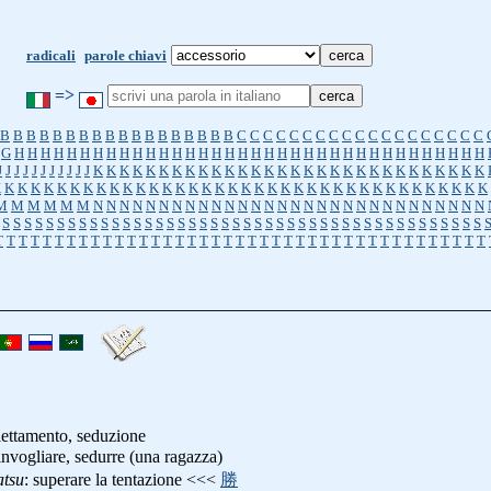
radicali
parole chiavi
=>
B
B
B
B
B
B
B
B
B
B
B
B
B
B
B
B
B
B
C
C
C
C
C
C
C
C
C
C
C
C
C
C
C
C
C
C
C
G
H
H
H
H
H
H
H
H
H
H
H
H
H
H
H
H
H
H
H
H
H
H
H
H
H
H
H
H
H
H
H
H
H
H
H
H
J
J
J
J
J
J
J
J
J
J
J
K
K
K
K
K
K
K
K
K
K
K
K
K
K
K
K
K
K
K
K
K
K
K
K
K
K
K
K
K
K
K
K
K
K
K
K
K
K
K
K
K
K
K
K
K
K
K
K
K
K
K
K
K
K
K
K
K
K
K
K
K
K
K
K
K
K
K
K
M
M
M
M
M
M
N
N
N
N
N
N
N
N
N
N
N
N
N
N
N
N
N
N
N
N
N
N
N
N
N
N
N
N
N
N
S
S
S
S
S
S
S
S
S
S
S
S
S
S
S
S
S
S
S
S
S
S
S
S
S
S
S
S
S
S
S
S
S
S
S
S
S
S
S
S
S
S
S
S
T
T
T
T
T
T
T
T
T
T
T
T
T
T
T
T
T
T
T
T
T
T
T
T
T
T
T
T
T
T
T
T
T
T
T
T
T
T
T
T
T
llettamento, seduzione
 invogliare, sedurre (una ragazza)
atsu
: superare la tentazione <<<
勝