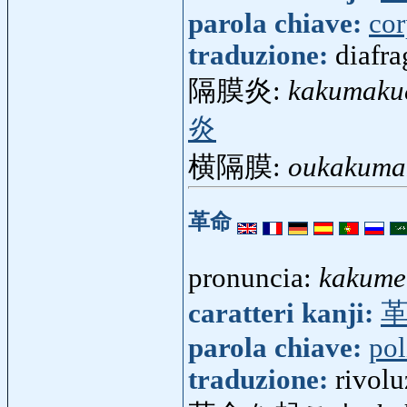
parola chiave:
co
traduzione:
diafr
隔膜炎:
kakumaku
炎
横隔膜:
oukakuma
革命
pronuncia:
kakume
caratteri kanji:
parola chiave:
pol
traduzione:
rivol