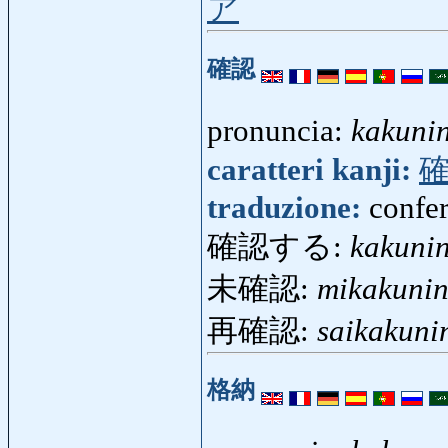
ア
確認
pronuncia:
kakuni
caratteri kanji:
traduzione:
confer
確認する:
kakuni
未確認:
mikakuni
再確認:
saikakuni
格納