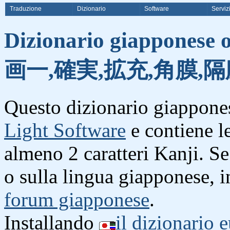
Traduzione
Dizionario
Software
Serviz
Dizionario giapponese o
画一,確実,拡充,角膜,隔
Questo dizionario giappones
Light Software
e contiene l
almeno 2 caratteri Kanji. S
o sulla lingua giapponese, i
forum giapponese
.
Installando
il dizionario