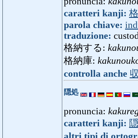
pronuncia:
kakuno
caratteri kanji:
parola chiave:
ind
traduzione:
custod
格納する:
kakuno
格納庫:
kakunouk
controlla anche
隠処
pronuncia:
kakure
caratteri kanji:
altri tipi di ortog