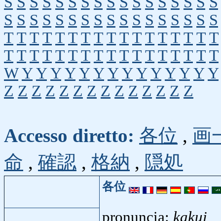
S
S
S
S
S
S
S
S
S
S
S
S
S
S
S
S
S
S
S
S
S
S
S
S
S
S
S
S
S
S
S
S
S
S
T
T
T
T
T
T
T
T
T
T
T
T
T
T
T
T
T
T
T
T
T
T
T
T
T
T
T
T
T
T
T
T
T
T
W
Y
Y
Y
Y
Y
Y
Y
Y
Y
Y
Y
Y
Y
Y
Z
Z
Z
Z
Z
Z
Z
Z
Z
Z
Z
Z
Z
Z
Accesso diretto:
各位
,
画
命
,
確認
,
格納
,
隠処
各位
pronuncia:
kakui