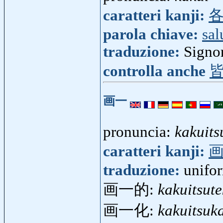
caratteri kanji:
parola chiave:
sal
traduzione:
Signor
controlla anche
画一
pronuncia:
kakuits
caratteri kanji:
traduzione:
unifo
画一的:
kakuitsute
画一化:
kakuitsuk