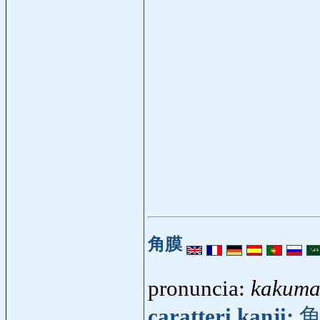
角膜
pronuncia:
kakuma
caratteri kanji: