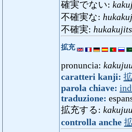
確実でない:
kaku
不確実な:
hukakuj
不確実:
hukakujit
拡充
pronuncia:
kakuju
caratteri kanji:
parola chiave:
ind
traduzione:
espan
拡充する:
kakuju
controlla anche