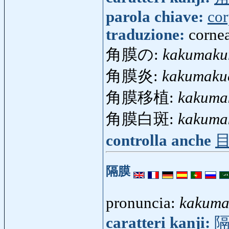
parola chiave:
co
traduzione:
corne
角膜の:
kakumaku
角膜炎:
kakumaku
角膜移植:
kakuma
角膜白斑:
kakuma
controlla anche
隔膜
pronuncia:
kakuma
caratteri kanji: