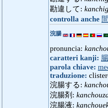
勘違して:
kanchig
controlla anche
浣腸
pronuncia:
kancho
caratteri kanji:
parola chiave:
med
traduzione:
cliste
浣腸する:
kancho
浣腸剤:
kanchouza
浣腸液:
kanchouek