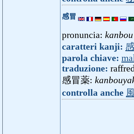
感冒
pronuncia:
kanbou
caratteri kanji:
parola chiave:
mal
traduzione:
raffre
感冒薬:
kanbouya
controlla anche