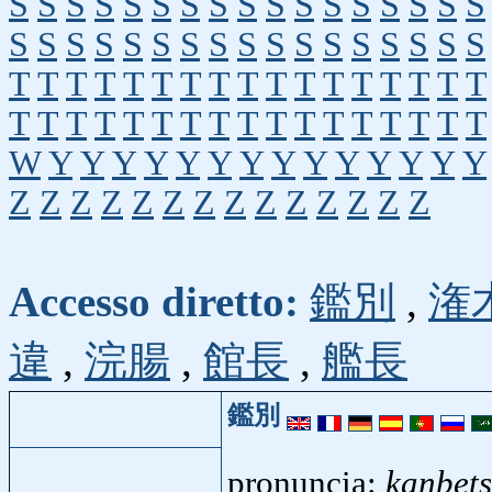
S
S
S
S
S
S
S
S
S
S
S
S
S
S
S
S
S
S
S
S
S
S
S
S
S
S
S
S
S
S
S
S
S
S
T
T
T
T
T
T
T
T
T
T
T
T
T
T
T
T
T
T
T
T
T
T
T
T
T
T
T
T
T
T
T
T
T
T
W
Y
Y
Y
Y
Y
Y
Y
Y
Y
Y
Y
Y
Y
Y
Z
Z
Z
Z
Z
Z
Z
Z
Z
Z
Z
Z
Z
Z
Accesso diretto:
鑑別
,
潅
違
,
浣腸
,
館長
,
艦長
鑑別
pronuncia:
kanbet