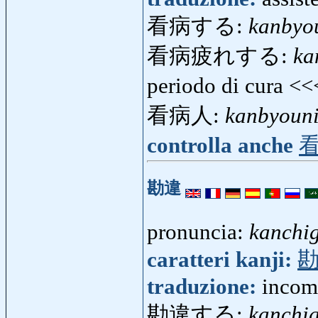
看病する:
kanbyo
看病疲れする:
ka
periodo di cura <
看病人:
kanbyoun
controlla anche
勘違
pronuncia:
kanchi
caratteri kanji:
traduzione:
incomp
勘違する:
kanchig