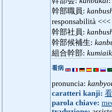
幹部会:
kanbukai
:
幹部職員:
kanbus
responsabilità <<
幹部社員:
kanbus
幹部候補生:
kanb
組合幹部:
kumiai
看病
pronuncia:
kanbyo
caratteri kanji:
parola chiave:
me
traduzione:
assist