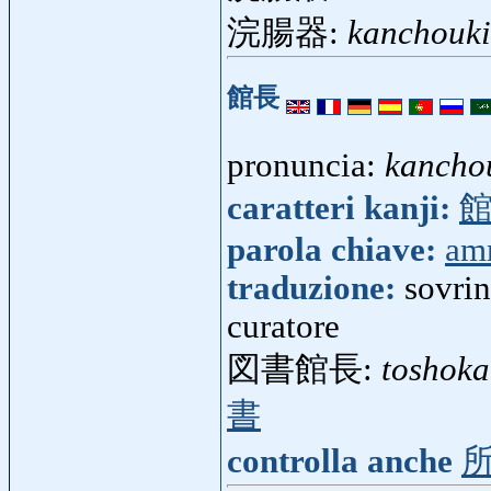
浣腸器:
kanchouki
館長
pronuncia:
kancho
caratteri kanji:
parola chiave:
amm
traduzione:
sovrin
curatore
図書館長:
toshok
書
controlla anche