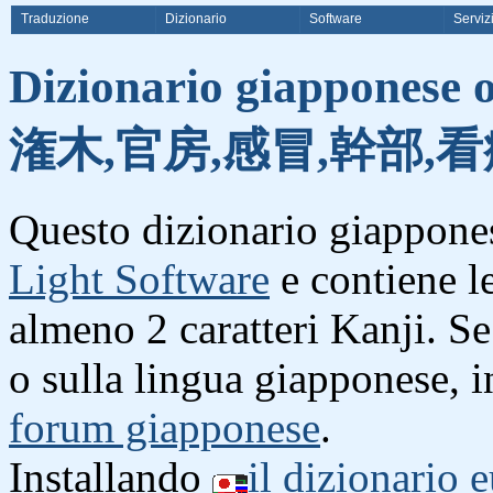
Traduzione
Dizionario
Software
Serviz
Dizionario giapponese o
潅木,官房,感冒,幹部,看
Questo dizionario giappones
Light Software
e contiene l
almeno 2 caratteri Kanji. S
o sulla lingua giapponese, i
forum giapponese
.
Installando
il dizionario