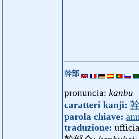
幹部
pronuncia:
kanbu
caratteri kanji:
parola chiave:
amm
traduzione:
uffici