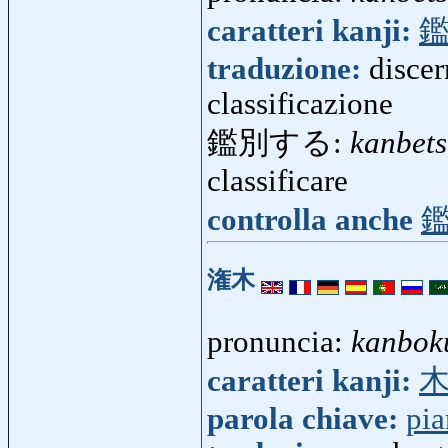
caratteri kanji:
traduzione:
discer
classificazione
鑑別する:
kanbet
classificare
controlla anche
潅木
pronuncia:
kanbok
caratteri kanji:
parola chiave:
pia