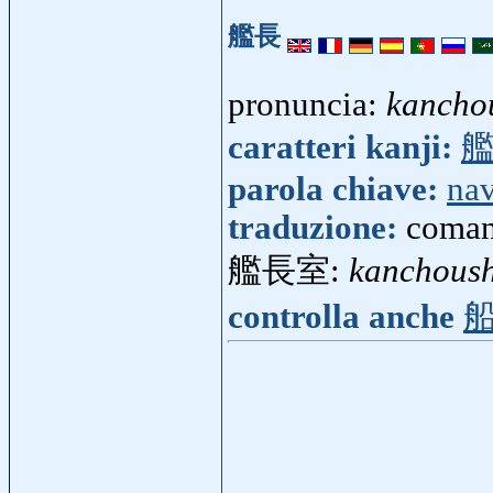
艦長
pronuncia:
kancho
caratteri kanji:
parola chiave:
na
traduzione:
coman
艦長室:
kanchoush
controlla anche