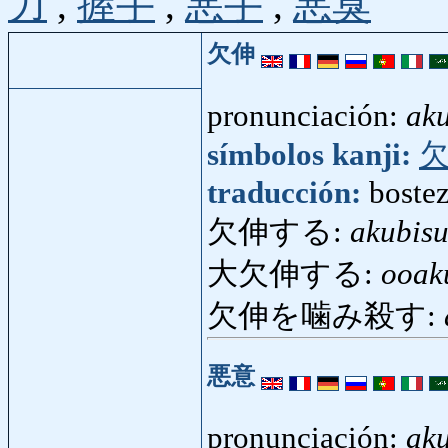
力
,
握手
,
悪手
,
悪臭
欠伸
pronunciación:
ak
símbolos kanji:
traducción:
boste
欠伸する:
akubis
大欠伸する:
ooak
欠伸を噛み殺す:
悪意
pronunciación:
aku