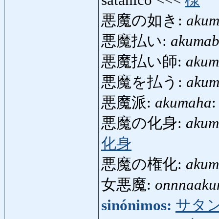
satánico <<<
様
悪魔の如き:
akum
悪魔払い:
akumab
悪魔払い師:
akum
悪魔を払う:
akum
悪魔派:
akumaha
:
悪魔の化身:
akum
化身
悪魔の権化:
akum
女悪魔:
onnnaak
sinónimos:
サタ