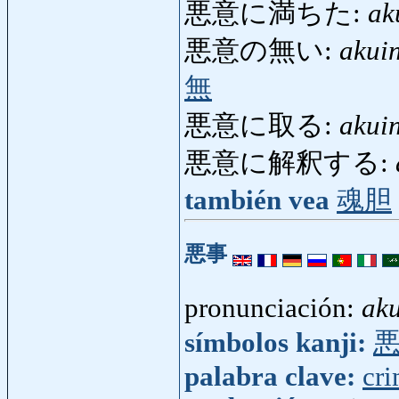
悪意に満ちた:
ak
悪意の無い:
akui
無
悪意に取る:
akuin
悪意に解釈する:
también vea
魂胆
悪事
pronunciación:
aku
símbolos kanji:
palabra clave:
cr