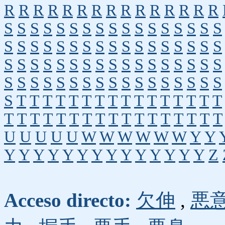
R
R
R
R
R
R
R
R
R
R
R
R
R
R
R
S
S
S
S
S
S
S
S
S
S
S
S
S
S
S
S
S
S
S
S
S
S
S
S
S
S
S
S
S
S
S
S
S
S
S
S
S
S
S
S
S
S
S
S
S
S
S
S
S
S
S
S
S
S
S
S
S
S
S
S
S
S
S
S
S
S
S
S
S
T
T
T
T
T
T
T
T
T
T
T
T
T
T
T
T
T
T
T
T
T
T
T
T
T
T
T
T
T
T
T
T
T
U
U
U
U
U
W
W
W
W
W
W
Y
Y
Y
Y
Y
Y
Y
Y
Y
Y
Y
Y
Y
Y
Y
Y
Z
Acceso directo:
欠伸
,
悪