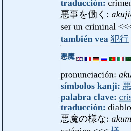
traducción:
crime
悪事を働く:
akuj
ser un criminal <
también vea
犯行
悪魔
pronunciación:
ak
símbolos kanji:
palabra clave:
cri
traducción:
diabl
悪魔の様な:
akum