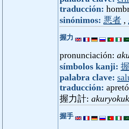
traducción:
hombre
sinónimos:
悪者
,
握力
pronunciación:
ak
símbolos kanji:
palabra clave:
sal
traducción:
apret
握力計:
akuryokuk
握手