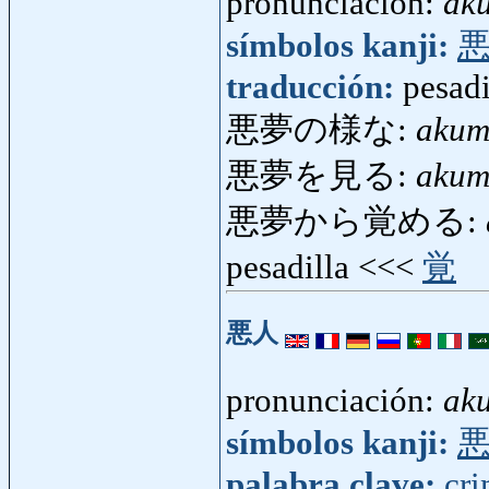
pronunciación:
ak
símbolos kanji:
traducción:
pesadi
悪夢の様な:
akum
悪夢を見る:
akum
悪夢から覚める:
pesadilla <<<
覚
悪人
pronunciación:
ak
símbolos kanji:
palabra clave:
cr