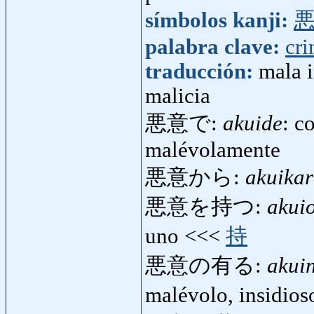
símbolos kanji:
palabra clave:
cr
traducción:
mala i
malicia
悪意で:
akuide
: c
malévolamente
悪意から:
akuika
悪意を持つ:
akui
uno <<<
持
悪意の有る:
akui
malévolo, insidio