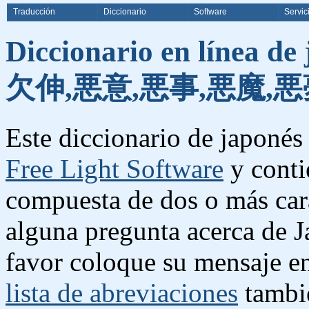
Traducción
Diccionario
Software
Servic
Diccionario en línea de
欠伸,悪意,悪事,悪魔,悪
Este diccionario de japonés 
Free Light Software
y conti
compuesta de dos o más cara
alguna pregunta acerca de J
favor coloque su mensaje e
lista de abreviaciones
tambié