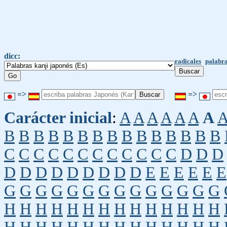
dicc:
radicales
palabra
=>
=>
Carácter inicial
:
A
A
A
A
A
A
A
B
B
B
B
B
B
B
B
B
B
B
B
B
B
B
C
C
C
C
C
C
C
C
C
C
C
C
D
D
D
D
D
D
D
D
D
D
D
D
E
E
E
E
E
E
G
G
G
G
G
G
G
G
G
G
G
G
G
G
H
H
H
H
H
H
H
H
H
H
H
H
H
H