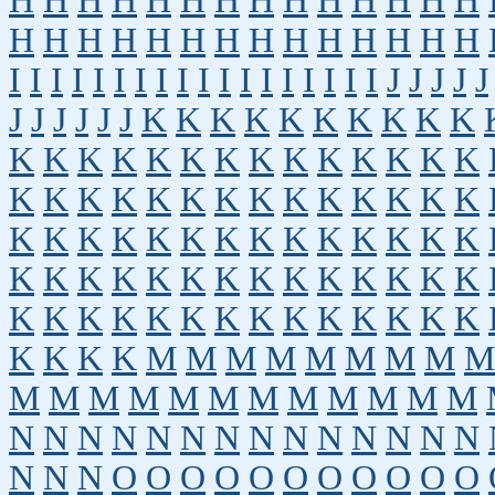
H
H
H
H
H
H
H
H
H
H
H
H
H
H
H
H
H
H
H
H
H
H
H
H
H
H
H
H
I
I
I
I
I
I
I
I
I
I
I
I
I
I
I
I
I
I
J
J
J
J
J
J
J
J
J
J
J
K
K
K
K
K
K
K
K
K
K
K
K
K
K
K
K
K
K
K
K
K
K
K
K
K
K
K
K
K
K
K
K
K
K
K
K
K
K
K
K
K
K
K
K
K
K
K
K
K
K
K
K
K
K
K
K
K
K
K
K
K
K
K
K
K
K
K
K
K
K
K
K
K
K
K
K
K
K
K
K
K
K
K
K
M
M
M
M
M
M
M
M
M
M
M
M
M
M
M
M
M
M
M
M
M
N
N
N
N
N
N
N
N
N
N
N
N
N
N
N
N
N
O
O
O
O
O
O
O
O
O
O
O