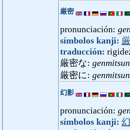
厳密
pronunciación:
ge
símbolos kanji:
traducción:
rigide
厳密な:
genmitsu
厳密に:
genmitsun
幻影
pronunciación:
ge
símbolos kanji: