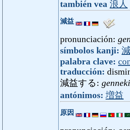
también vea
浪人
減益
pronunciación:
ge
símbolos kanji:
palabra clave:
con
traducción:
dismi
減益する:
gennek
antónimos:
増益
原因