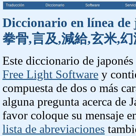
Traducción
Diccionario
Software
Servic
Diccionario en línea de
拳骨,言及,減給,玄米,幻
Este diccionario de japonés 
Free Light Software
y conti
compuesta de dos o más cara
alguna pregunta acerca de J
favor coloque su mensaje e
lista de abreviaciones
tambié