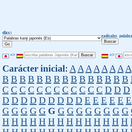
dicc:
radicales
palabra
=>
=>
Carácter inicial
:
A
A
A
A
A
A
A
A
B
B
B
B
B
B
B
B
B
B
B
B
B
B
B
C
C
C
C
C
C
C
C
C
C
C
C
D
D
D
D
D
D
D
D
D
D
D
D
E
E
E
E
E
E
G
G
G
G
G
G
G
G
G
G
G
G
G
G
H
H
H
H
H
H
H
H
H
H
H
H
H
H