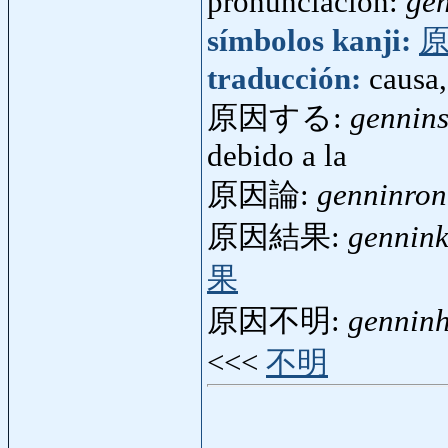
pronunciación:
ge
símbolos kanji:
traducción:
causa,
原因する:
gennin
debido a la
原因論:
genninron
原因結果:
gennin
果
原因不明:
gennin
<<<
不明