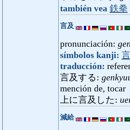
también vea
鉄拳
言及
pronunciación:
ge
símbolos kanji:
traducción:
refere
言及する:
genkyu
mención de, tocar
上に言及した:
ue
減給