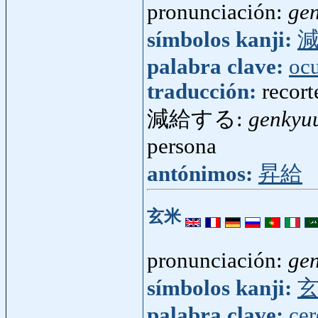
pronunciación:
ge
símbolos kanji:
palabra clave:
oc
traducción:
recort
減給する:
genkyu
persona
antónimos:
昇給
玄米
pronunciación:
ge
símbolos kanji:
palabra clave:
cer