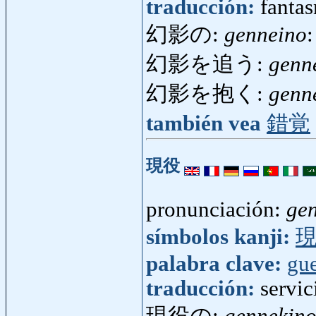
traducción:
fantas
幻影の:
genneino
:
幻影を追う:
genn
幻影を抱く:
genn
también vea
錯覚
現役
pronunciación:
ge
símbolos kanji:
palabra clave:
gue
traducción:
servic
現役の:
gennekin