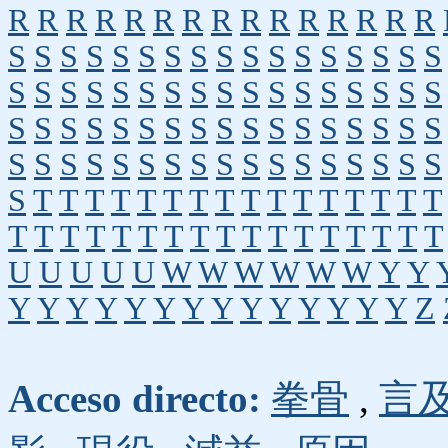
R
R
R
R
R
R
R
R
R
R
R
R
R
R
R
S
S
S
S
S
S
S
S
S
S
S
S
S
S
S
S
S
S
S
S
S
S
S
S
S
S
S
S
S
S
S
S
S
S
S
S
S
S
S
S
S
S
S
S
S
S
S
S
S
S
S
S
S
S
S
S
S
S
S
S
S
S
S
S
S
S
S
S
S
T
T
T
T
T
T
T
T
T
T
T
T
T
T
T
T
T
T
T
T
T
T
T
T
T
T
T
T
T
T
T
T
T
U
U
U
U
U
W
W
W
W
W
W
Y
Y
Y
Y
Y
Y
Y
Y
Y
Y
Y
Y
Y
Y
Y
Y
Z
Acceso directo:
拳骨
,
言