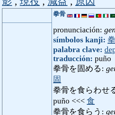
影
,
現役
,
減益
,
原因
拳骨
pronunciación:
ge
símbolos kanji:
palabra clave:
dep
traducción:
puño
拳骨を固める:
ge
固
拳骨を食らわせる
puño <<<
食
拳骨を食らう:
ge