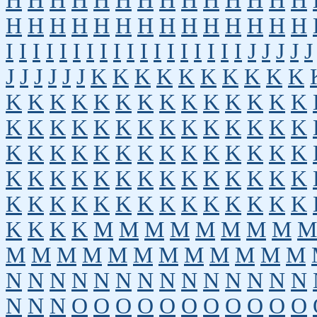
H
H
H
H
H
H
H
H
H
H
H
H
H
H
H
H
H
H
H
H
H
H
H
H
H
H
H
H
I
I
I
I
I
I
I
I
I
I
I
I
I
I
I
I
I
I
J
J
J
J
J
J
J
J
J
J
J
K
K
K
K
K
K
K
K
K
K
K
K
K
K
K
K
K
K
K
K
K
K
K
K
K
K
K
K
K
K
K
K
K
K
K
K
K
K
K
K
K
K
K
K
K
K
K
K
K
K
K
K
K
K
K
K
K
K
K
K
K
K
K
K
K
K
K
K
K
K
K
K
K
K
K
K
K
K
K
K
K
K
K
K
M
M
M
M
M
M
M
M
M
M
M
M
M
M
M
M
M
M
M
M
M
N
N
N
N
N
N
N
N
N
N
N
N
N
N
N
N
N
O
O
O
O
O
O
O
O
O
O
O