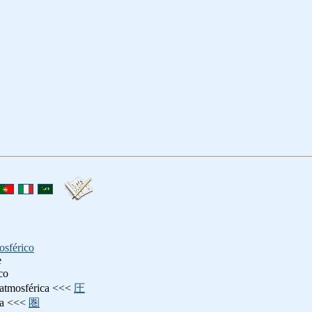
osférico
e
co
n atmosférica <<<
圧
ra <<<
圏