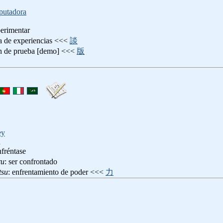
putadora
perimentar
ria de experiencias <<<
談
ón de prueba [demo] <<<
版
ey
n
nfréntase
ru
: ser confrontado
tsu
: enfrentamiento de poder <<<
力