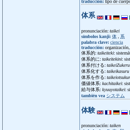
traducción:
tipo de cuerp
体系
pronunciación:
taikei
símbolos kanji:
体
,
系
palabra clave:
ciencia
traducción:
organización,
体系的:
taikeiteki
: sistem
体系的に:
taikeitekini
: si
体系付ける:
taikeiZukeru
体系化する:
taikeikasuru
体系を作る:
taikeiotsuku
価値体系:
kachitaikei
: si
給与体系:
kyuuyotaikei
: 
también vea
システム
体験
pronunciación:
taiken