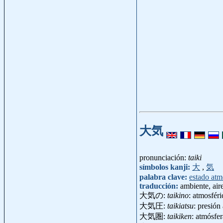
大気
pronunciación:
taiki
símbolos kanji:
大
,
気
palabra clave:
estado atm
traducción:
ambiente, air
大気の:
taikino
: atmosféri
大気圧:
taikiatsu
: presió
大気圏:
taikiken
: atmósfe