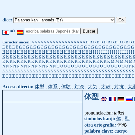
dicc:
=>
Carácter inicial
:
A
A
A
A
A
A
A
A
A
A
A
A
A
A
A
A
A
A
B
B
B
B
B
B
B
B
B
B
B
B
B
E
E
E
E
E
G
G
G
G
G
G
G
G
G
G
G
G
G
G
G
G
G
G
G
G
G
G
G
G
G
G
G
G
G
G
G
G
H
H
H
H
H
H
H
H
H
H
H
H
H
H
H
H
H
H
H
H
H
H
H
H
H
I
I
I
I
I
I
I
I
I
I
I
I
I
I
I
I
I
I
I
I
K
K
K
K
K
K
K
K
K
K
K
K
K
K
K
K
K
K
K
K
K
K
K
K
K
K
K
K
K
K
K
K
K
K
K
K
K
K
K
K
K
K
K
K
K
K
K
K
K
K
K
K
K
K
K
K
K
K
K
K
K
K
K
K
K
K
M
M
M
M
M
N
N
N
N
N
N
N
N
N
N
N
N
N
N
N
O
O
O
O
O
O
O
O
O
O
O
O
O
O
O
O
O
O
O
O
P
R
S
S
S
S
S
S
S
S
S
S
S
S
S
S
S
S
S
S
S
S
S
S
S
S
S
S
S
S
S
S
S
S
S
S
S
S
S
S
S
S
S
S
S
S
T
T
T
T
T
T
T
T
T
T
T
T
T
T
T
T
T
T
T
T
T
T
T
T
T
T
T
T
T
T
T
T
T
T
T
T
T
T
T
T
Acceso directo:
体型
,
体系
,
体験
,
対決
,
大気
,
太鼓
,
対抗
,
大
体型
pronunciación:
taikei
símbolos kanji:
体
,
型
otra ortografía:
体形
palabra clave:
cuerpo