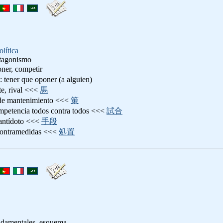
olítica
ntagonismo
oner, competir
: tener que oponer (a alguien)
te, rival <<<
馬
 de mantenimiento <<<
策
mpetencia todos contra todos <<<
試合
 antídoto <<<
手段
contramedidas <<<
処置
undamentales, esquema