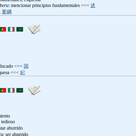
beru
: mencionar principios fundamentales <<<
述
,
要綱
 ducado <<<
国
uquesa <<<
妃
miento
, tedioso
star aburrido
ru
: ser aburrido