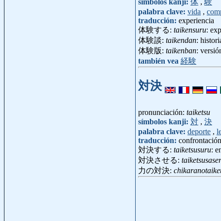
símbolos kanji:
体
,
験
palabra clave:
vida
,
com
traducción:
experiencia
体験する:
taikensuru
: ex
体験談:
taikendan
: histo
体験版:
taikenban
: versi
también vea
経験
対決
pronunciación:
taiketsu
símbolos kanji:
対
,
決
palabra clave:
deporte
,
l
traducción:
confrontació
対決する:
taiketsusuru
: e
対決させる:
taiketsusase
力の対決:
chikaranotaike