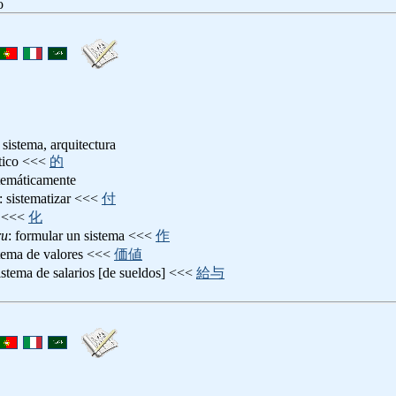
o
 sistema, arquitectura
ático <<<
的
stemáticamente
: sistematizar <<<
付
<<<
化
ru
: formular un sistema <<<
作
stema de valores <<<
価値
sistema de salarios [de sueldos] <<<
給与