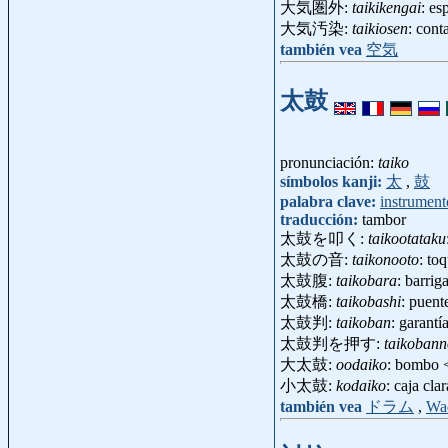
大気圏外:
taikikengai
: es
大気汚染:
taikiosen
: cont
también vea
空気
太鼓
pronunciación:
taiko
símbolos kanji:
太
,
鼓
palabra clave:
instrument
traducción:
tambor
太鼓を叩く:
taikootataku
太鼓の音:
taikonooto
: to
太鼓腹:
taikobara
: barri
太鼓橋:
taikobashi
: puen
太鼓判:
taikoban
: garant
太鼓判を押す:
taikoban
大太鼓:
oodaiko
: bombo
小太鼓:
kodaiko
: caja cla
también vea
ドラム
,
Wa