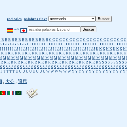
radicales
palabras clave
=>
B
B
B
B
B
B
B
B
B
B
B
B
B
B
B
C
C
C
C
C
C
C
C
C
C
C
C
C
C
C
C
C
C
C
C
C
C
C
G
G
G
G
G
G
G
G
H
H
H
H
H
H
H
H
H
H
H
H
H
H
H
H
H
H
H
H
H
H
H
H
H
H
H
H
H
I
I
I
I
I
I
J
J
J
J
J
J
J
J
J
J
J
J
J
J
J
J
J
J
J
J
J
J
J
J
J
J
J
J
J
J
J
J
J
J
J
J
J
K
K
K
K
K
K
K
K
K
K
K
K
K
K
K
K
K
K
K
K
K
K
K
K
K
K
K
K
K
K
K
K
K
K
K
K
K
K
K
K
K
K
K
K
K
K
K
M
M
M
M
M
M
M
M
M
M
M
M
M
M
M
M
M
M
M
M
M
M
M
M
M
M
M
M
M
M
R
R
R
R
R
R
R
R
R
R
R
R
R
R
R
R
R
R
R
R
R
R
R
R
R
R
R
R
R
S
S
S
S
S
S
S
S
S
S
S
S
S
S
S
S
S
S
S
S
S
S
S
S
S
S
S
S
S
S
S
S
S
S
S
S
S
S
S
S
S
S
S
S
S
S
S
S
S
S
S
S
S
S
S
T
T
T
T
T
U
U
U
U
U
U
U
U
U
W
W
W
W
W
W
Y
Y
Y
Y
Y
Y
Y
Y
Y
Y
Y
Y
Y
Y
Y
Y
綱
,
大公
,
退屈