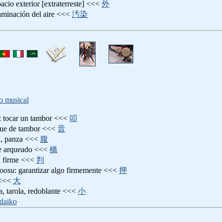
pacio exterior [extraterreste] <<<
外
aminación del aire <<<
汚染
o musical
: tocar un tambor <<<
叩
que de tambor <<<
音
ga, panza <<<
腹
te arqueado <<<
橋
ía firme <<<
判
noosu
: garantizar algo firmemente <<<
押
 <<<
大
ra, tarola, redoblante <<<
小
daiko