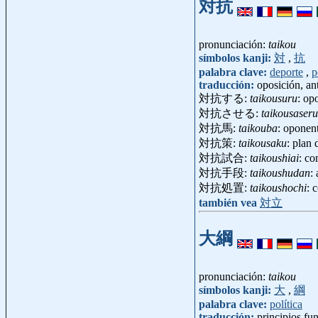
対抗
pronunciación:
taikou
símbolos kanji:
対
,
抗
palabra clave:
deporte
,
p
traducción:
oposición, a
対抗する:
taikousuru
: op
対抗させる:
taikousaseru
対抗馬:
taikouba
: oponen
対抗策:
taikousaku
: plan
対抗試合:
taikoushiai
: co
対抗手段:
taikoushudan
:
対抗処置:
taikoushochi
: 
también vea
対立
大綱
pronunciación:
taikou
símbolos kanji:
大
,
綱
palabra clave:
política
traducción:
principios f