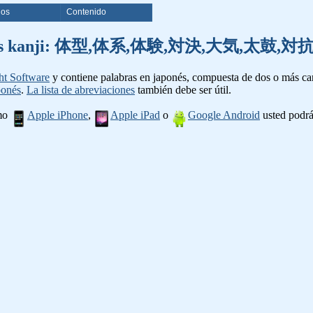
ios
Contenido
e palabras kanji: 体型,体系,体験,対決,大気,太
ht Software
y contiene palabras en japonés, compuesta de dos o más cara
ponés
.
La lista de abreviaciones
también debe ser útil.
omo
Apple iPhone
,
Apple iPad
o
Google Android
usted podrá