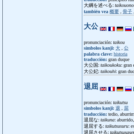
大綱を述べる:
taikouono
también vea
概要
,
骨子
大公
pronunciación:
taikou
símbolos kanji:
大
,
公
palabra clave:
historia
traducción:
gran duque
大公国:
taikoukoku
: gran
大公妃:
taikouhi
: gran d
退屈
pronunciación:
taikutsu
símbolos kanji:
退
,
屈
traducción:
tedio, aburri
退屈な:
taikuna
: aburrido
退屈する:
taikutsusuru
: e
退屈させる:
taikutsusase