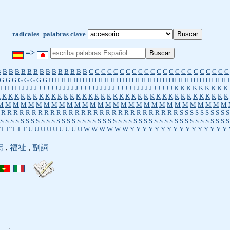
radicales
palabras clave
=>
B
B
B
B
B
B
B
B
B
B
B
B
B
B
B
C
C
C
C
C
C
C
C
C
C
C
C
C
C
C
C
C
C
C
C
C
C
C
G
G
G
G
G
G
G
G
H
H
H
H
H
H
H
H
H
H
H
H
H
H
H
H
H
H
H
H
H
H
H
H
H
H
H
H
H
I
I
I
I
I
I
J
J
J
J
J
J
J
J
J
J
J
J
J
J
J
J
J
J
J
J
J
J
J
J
J
J
J
J
J
J
J
J
J
J
J
J
J
K
K
K
K
K
K
K
K
K
K
K
K
K
K
K
K
K
K
K
K
K
K
K
K
K
K
K
K
K
K
K
K
K
K
K
K
K
K
K
K
K
K
K
K
K
K
K
M
M
M
M
M
M
M
M
M
M
M
M
M
M
M
M
M
M
M
M
M
M
M
M
M
M
M
M
M
M
R
R
R
R
R
R
R
R
R
R
R
R
R
R
R
R
R
R
R
R
R
R
R
R
R
R
R
R
R
S
S
S
S
S
S
S
S
S
S
S
S
S
S
S
S
S
S
S
S
S
S
S
S
S
S
S
S
S
S
S
S
S
S
S
S
S
S
S
S
S
S
S
S
S
S
S
S
S
S
S
S
S
S
S
T
T
T
T
T
U
U
U
U
U
U
U
U
U
W
W
W
W
W
W
Y
Y
Y
Y
Y
Y
Y
Y
Y
Y
Y
Y
Y
Y
Y
Y
写
,
福祉
,
副詞