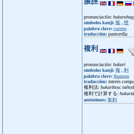
脹脛
pronunciación:
hukurahag
símbolos kanji:
脹
,
脛
palabra clave:
cuerpo
traducción:
pantorrilla
複利
pronunciación:
hukuri
símbolos kanji:
複
,
利
palabra clave:
finanzas
traducción:
interés comp
複利法:
hukurihou
: méto
複利で計算する:
hukuri
antónimos:
単利