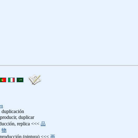
en
 duplicación
eproducir, duplicar
oducción, replica <<<
品
<
物
eproducción (pintura) <<<
画