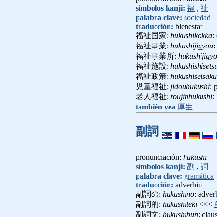
símbolos kanji:
福
,
祉
palabra clave:
sociedad
traducción:
bienestar
福祉国家:
hukushikokka
:
福祉事業:
hukushijigyou
:
福祉事業所:
hukushijigy
福祉施設:
hukushishisets
福祉政策:
hukushiseisaku
児童福祉:
jidouhukushi
: 
老人福祉:
roujinhukushi
:
también vea
厚生
副詞
pronunciación:
hukushi
símbolos kanji:
副
,
詞
palabra clave:
gramática
traducción:
adverbio
副詞の:
hukushino
: adver
副詞的:
hukushiteki
<<<
副詞文:
hukushibun
: clau