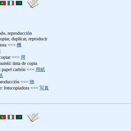
ado, reproducción
copiar, duplicar, reproducir
adora <<<
機
器
 copiar <<<
用
uinki
: tinta de copia
: papel carbón <<<
用紙
紙
eproducción <<<
物
n
: fotocopiadora <<<
写真