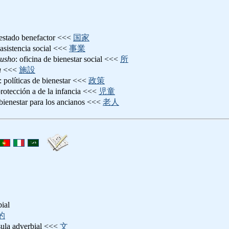
 estado benefactor <<<
国家
 asistencia social <<<
事業
ousho
: oficina de bienestar social <<<
所
u
<<<
施設
: políticas de bienestar <<<
政策
protección a de la infancia <<<
児童
 bienestar para los ancianos <<<
老人
bial
的
sula adverbial <<<
文