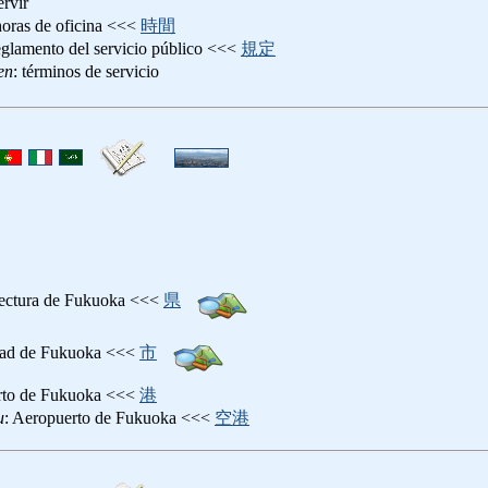
ervir
horas de oficina <<<
時間
reglamento del servicio público <<<
規定
en
: términos de servicio
fectura de Fukuoka <<<
県
dad de Fukuoka <<<
市
erto de Fukuoka <<<
港
u
: Aeropuerto de Fukuoka <<<
空港