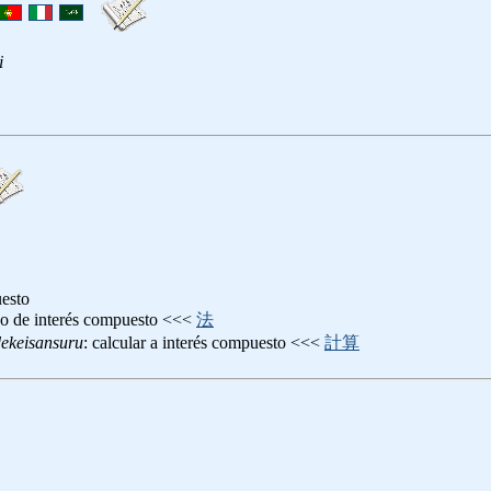
i
uesto
do de interés compuesto <<<
法
dekeisansuru
: calcular a interés compuesto <<<
計算