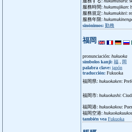
服務する:
hukumusuru
: s
服務時間:
hukumujikan
: 
服務規定:
hukumukitei
: 
服務年限:
hukumukineng
sinónimos:
勤務
福岡
pronunciación:
hukuoka
símbolos kanji:
福
,
岡
palabra clave:
japón
traducción:
Fukuoka
福岡県:
hukuokaken
: Pre
福岡市:
hukuokashi
: Ciu
福岡港:
hukuokakou
: Pu
福岡空港:
hukuokakuuko
también vea
Fukuoka