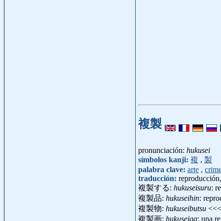
複製
pronunciación:
hukusei
símbolos kanji:
複
,
製
palabra clave:
arte
,
crim
traducción:
reproducción,
複製する:
hukuseisuru
: r
複製品:
hukuseihin
: repr
複製物:
hukuseibutsu
<<
複製画:
hukuseiga
: una r