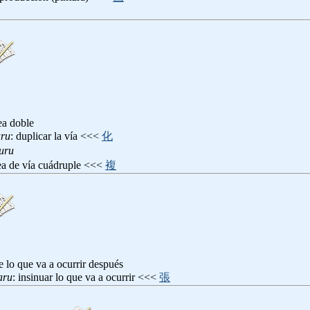
ea doble
uru
: duplicar la vía <<<
化
uru
nea de vía cuádruple <<<
複
e lo que va a ocurrir después
aru
: insinuar lo que va a ocurrir <<<
張