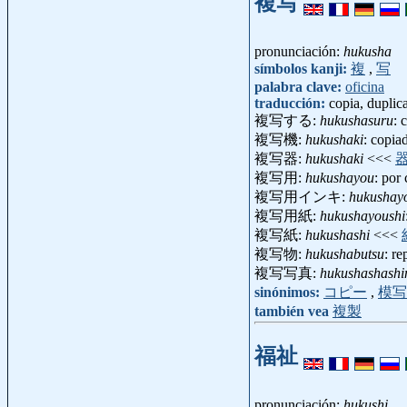
複写
pronunciación:
hukusha
símbolos kanji:
複
,
写
palabra clave:
oficina
traducción:
copia, duplic
複写する:
hukushasuru
: 
複写機:
hukushaki
: copi
複写器:
hukushaki
<<<
複写用:
hukushayou
: por
複写用インキ:
hukushayo
複写用紙:
hukushayoushi
複写紙:
hukushashi
<<<
複写物:
hukushabutsu
: r
複写写真:
hukushashashi
sinónimos:
コピー
,
模写
también vea
複製
福祉
pronunciación:
hukushi