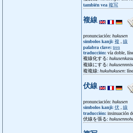
también vea
複写
複線
pronunciación:
hukusen
símbolos kanji:
複
,
線
palabra clave:
tren
traducción:
vía doble, lín
複線化する:
hukusenkas
複線にする:
hukusennnis
複複線:
hukuhukusen
: lí
伏線
pronunciación:
hukusen
símbolos kanji:
伏
,
線
traducción:
insinuación d
伏線を張る:
hukusennoh