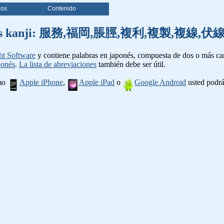
ios
Contenido
e palabras kanji: 服務,福岡,脹脛,複利,複製,複
ht Software
y contiene palabras en japonés, compuesta de dos o más cara
ponés
.
La lista de abreviaciones
también debe ser útil.
omo
Apple iPhone
,
Apple iPad
o
Google Android
usted podrá