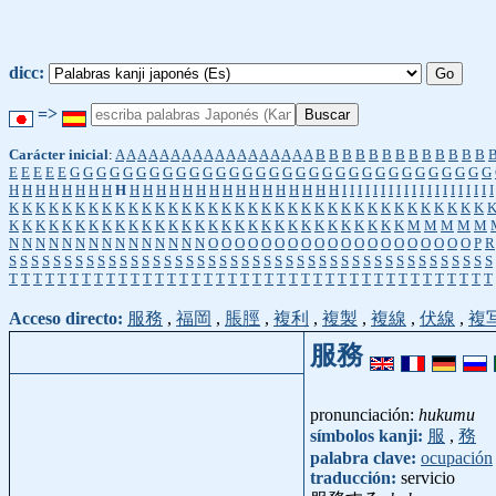
dicc:
=>
Carácter inicial
:
A
A
A
A
A
A
A
A
A
A
A
A
A
A
A
A
A
A
B
B
B
B
B
B
B
B
B
B
B
B
B
E
E
E
E
E
G
G
G
G
G
G
G
G
G
G
G
G
G
G
G
G
G
G
G
G
G
G
G
G
G
G
G
G
G
G
G
G
H
H
H
H
H
H
H
H
H
H
H
H
H
H
H
H
H
H
H
H
H
H
H
H
H
I
I
I
I
I
I
I
I
I
I
I
I
I
I
I
I
I
I
I
I
K
K
K
K
K
K
K
K
K
K
K
K
K
K
K
K
K
K
K
K
K
K
K
K
K
K
K
K
K
K
K
K
K
K
K
K
K
K
K
K
K
K
K
K
K
K
K
K
K
K
K
K
K
K
K
K
K
K
K
K
K
K
K
K
K
K
M
M
M
M
M
N
N
N
N
N
N
N
N
N
N
N
N
N
N
N
O
O
O
O
O
O
O
O
O
O
O
O
O
O
O
O
O
O
O
O
P
R
S
S
S
S
S
S
S
S
S
S
S
S
S
S
S
S
S
S
S
S
S
S
S
S
S
S
S
S
S
S
S
S
S
S
S
S
S
S
S
S
S
S
S
S
T
T
T
T
T
T
T
T
T
T
T
T
T
T
T
T
T
T
T
T
T
T
T
T
T
T
T
T
T
T
T
T
T
T
T
T
T
T
T
T
Acceso directo:
服務
,
福岡
,
脹脛
,
複利
,
複製
,
複線
,
伏線
,
複
服務
pronunciación:
hukumu
símbolos kanji:
服
,
務
palabra clave:
ocupación
traducción:
servicio