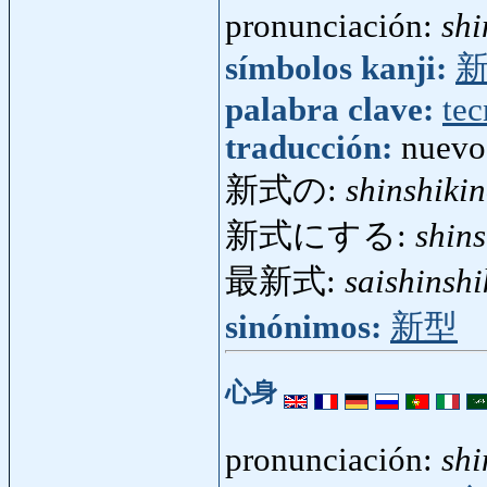
pronunciación:
shi
símbolos kanji:
palabra clave:
tec
traducción:
nuevo
新式の:
shinshiki
新式にする:
shins
最新式:
saishinshi
sinónimos:
新型
心身
pronunciación:
shi