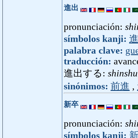
進出
pronunciación:
shi
símbolos kanji:
palabra clave:
gue
traducción:
avanc
進出する:
shinshu
sinónimos:
前進
,
新卒
pronunciación:
shi
símbolos kanji: