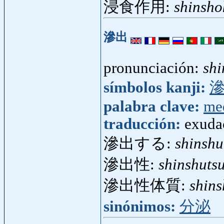
浸食作用:
shinsh
滲出
pronunciación:
shi
símbolos kanji:
palabra clave:
me
traducción:
exuda
滲出する:
shinshu
滲出性:
shinshutsu
滲出性体質:
shins
sinónimos:
分泌