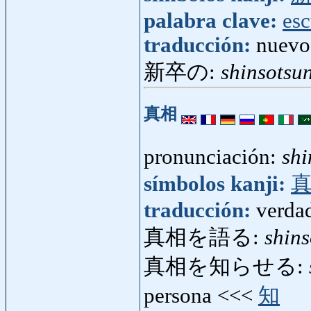
palabra clave:
esc
traducción:
nuevo
新卒の:
shinsotsu
真相
pronunciación:
shi
símbolos kanji:
traducción:
verdad
真相を語る:
shin
真相を知らせる:
persona <<<
知