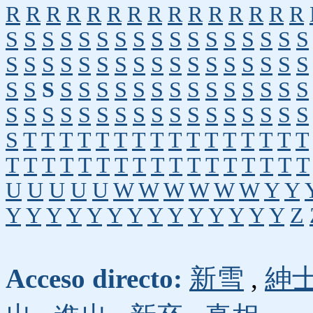
R
R
R
R
R
R
R
R
R
R
R
R
R
R
R
S
S
S
S
S
S
S
S
S
S
S
S
S
S
S
S
S
S
S
S
S
S
S
S
S
S
S
S
S
S
S
S
S
S
S
S
S
S
S
S
S
S
S
S
S
S
S
S
S
S
S
S
S
S
S
S
S
S
S
S
S
S
S
S
S
S
S
S
S
T
T
T
T
T
T
T
T
T
T
T
T
T
T
T
T
T
T
T
T
T
T
T
T
T
T
T
T
T
T
T
T
T
U
U
U
U
U
W
W
W
W
W
W
Y
Y
Y
Y
Y
Y
Y
Y
Y
Y
Y
Y
Y
Y
Y
Y
Z
Acceso directo:
新雪
,
紳