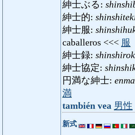
紳士ぶる:
shinshi
紳士的:
shinshitek
紳士服:
shinshihu
caballeros <<<
服
紳士録:
shinshiro
紳士協定:
shinshi
円満な紳士:
enma
満
también vea
男性
新式