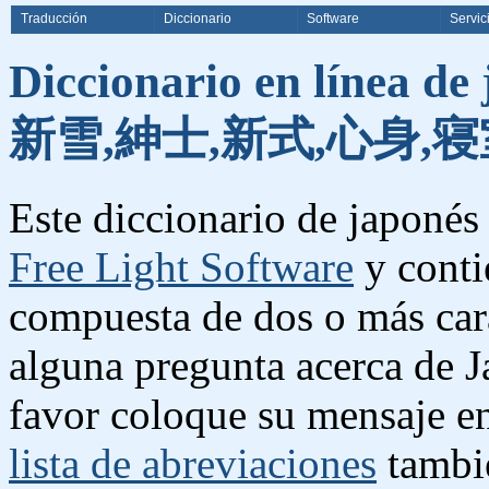
Traducción
Diccionario
Software
Servic
Diccionario en línea de
新雪,紳士,新式,心身,寝
Este diccionario de japonés 
Free Light Software
y conti
compuesta de dos o más cara
alguna pregunta acerca de J
favor coloque su mensaje e
lista de abreviaciones
tambié