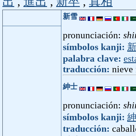
出
,
進出
,
新卒
,
真相
新雪
pronunciación:
shi
símbolos kanji:
palabra clave:
est
traducción:
nieve 
紳士
pronunciación:
shi
símbolos kanji:
traducción:
caball