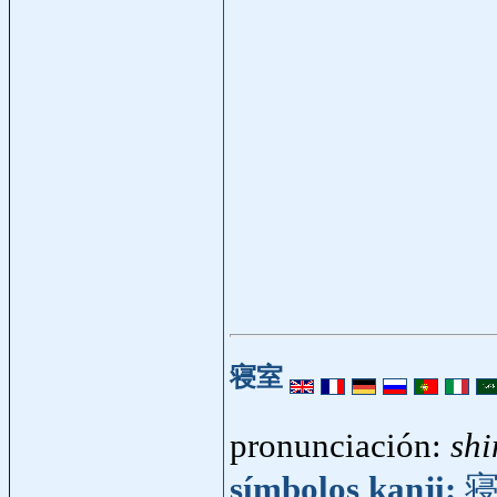
寝室
pronunciación:
shi
símbolos kanji: