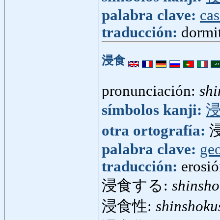
palabra clave:
cas
traducción:
dormit
浸食
pronunciación:
sh
símbolos kanji:
otra ortografía:
palabra clave:
ge
traducción:
erosió
浸食する:
shinsh
浸食性:
shinshoku