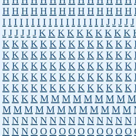
H
H
H
H
H
H
H
H
H
H
H
H
H
H
H
H
H
H
H
H
H
H
H
H
H
H
H
H
I
I
I
I
I
I
I
I
I
I
I
I
I
I
I
I
I
I
J
J
J
J
J
J
J
J
J
J
J
K
K
K
K
K
K
K
K
K
K
K
K
K
K
K
K
K
K
K
K
K
K
K
K
K
K
K
K
K
K
K
K
K
K
K
K
K
K
K
K
K
K
K
K
K
K
K
K
K
K
K
K
K
K
K
K
K
K
K
K
K
K
K
K
K
K
K
K
K
K
K
K
K
K
K
K
K
K
K
K
K
K
K
K
M
M
M
M
M
M
M
M
M
M
M
M
M
M
M
M
M
M
M
M
M
N
N
N
N
N
N
N
N
N
N
N
N
N
N
N
N
N
O
O
O
O
O
O
O
O
O
O
O