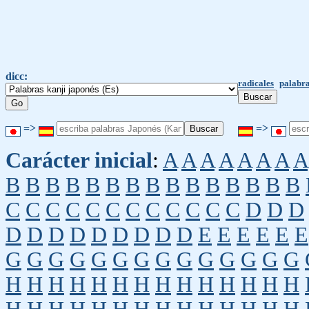
dicc:
radicales
palabra
=>
=>
Carácter inicial
:
A
A
A
A
A
A
A
A
B
B
B
B
B
B
B
B
B
B
B
B
B
B
B
C
C
C
C
C
C
C
C
C
C
C
C
D
D
D
D
D
D
D
D
D
D
D
D
E
E
E
E
E
E
G
G
G
G
G
G
G
G
G
G
G
G
G
G
H
H
H
H
H
H
H
H
H
H
H
H
H
H