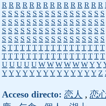
R
R
R
R
R
R
R
R
R
R
R
R
R
R
R
S
S
S
S
S
S
S
S
S
S
S
S
S
S
S
S
S
S
S
S
S
S
S
S
S
S
S
S
S
S
S
S
S
S
S
S
S
S
S
S
S
S
S
S
S
S
S
S
S
S
S
S
S
S
S
S
S
S
S
S
S
S
S
S
S
S
S
S
S
T
T
T
T
T
T
T
T
T
T
T
T
T
T
T
T
T
T
T
T
T
T
T
T
T
T
T
T
T
T
T
T
T
U
U
U
U
U
W
W
W
W
W
W
Y
Y
Y
Y
Y
Y
Y
Y
Y
Y
Y
Y
Y
Y
Y
Y
Z
Acceso directo:
恋人
,
恋