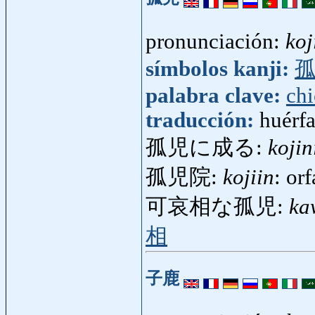
pronunciación:
koj
símbolos kanji:
palabra clave:
chi
traducción:
huérf
孤児に成る:
kojin
孤児院:
kojiin
: or
可哀相な孤児:
ka
相
子鹿