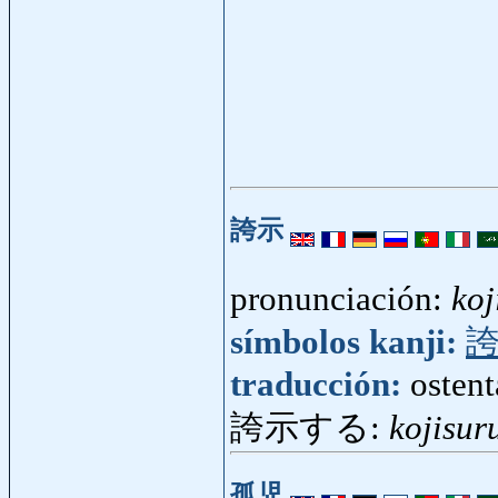
誇示
pronunciación:
koj
símbolos kanji:
traducción:
ostent
誇示する:
kojisur
孤児