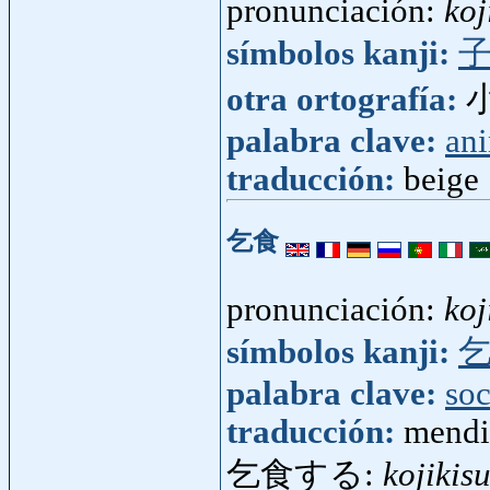
pronunciación:
koj
símbolos kanji:
otra ortografía:
palabra clave:
an
traducción:
beige
乞食
pronunciación:
koj
símbolos kanji:
palabra clave:
so
traducción:
mendi
乞食する:
kojikis