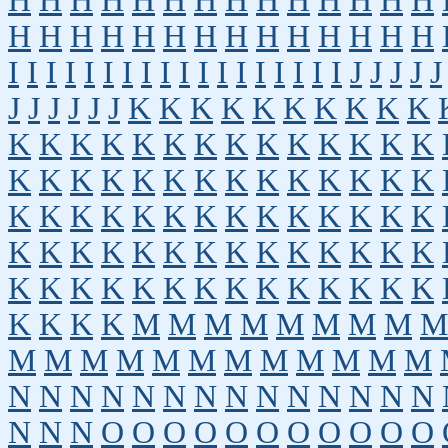
H
H
H
H
H
H
H
H
H
H
H
H
H
H
H
H
H
H
H
H
H
H
H
H
H
H
H
H
I
I
I
I
I
I
I
I
I
I
I
I
I
I
I
I
I
I
J
J
J
J
J
J
J
J
J
J
J
K
K
K
K
K
K
K
K
K
K
K
K
K
K
K
K
K
K
K
K
K
K
K
K
K
K
K
K
K
K
K
K
K
K
K
K
K
K
K
K
K
K
K
K
K
K
K
K
K
K
K
K
K
K
K
K
K
K
K
K
K
K
K
K
K
K
K
K
K
K
K
K
K
K
K
K
K
K
K
K
K
K
K
K
M
M
M
M
M
M
M
M
M
M
M
M
M
M
M
M
M
M
M
M
M
N
N
N
N
N
N
N
N
N
N
N
N
N
N
N
N
N
O
O
O
O
O
O
O
O
O
O
O