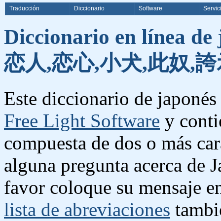
Traducción
Diccionario
Software
Servic
Diccionario en línea de
恋人,恋心,小犬,此奴,誇
Este diccionario de japonés 
Free Light Software
y conti
compuesta de dos o más cara
alguna pregunta acerca de J
favor coloque su mensaje e
lista de abreviaciones
tambié