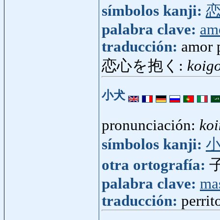
símbolos kanji:
palabra clave:
am
traducción:
amor p
恋心を抱く:
koig
小犬
pronunciación:
ko
símbolos kanji:
otra ortografía:
palabra clave:
ma
traducción:
perrit