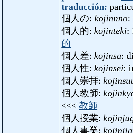
traducción:
partic
個人の:
kojinnno
:
個人的:
kojinteki
:
的
個人差:
kojinsa
: d
個人性:
kojinsei
: 
個人崇拝:
kojinsu
個人教師:
kojinky
<<<
教師
個人授業:
kojinju
個人事業:
kojinji