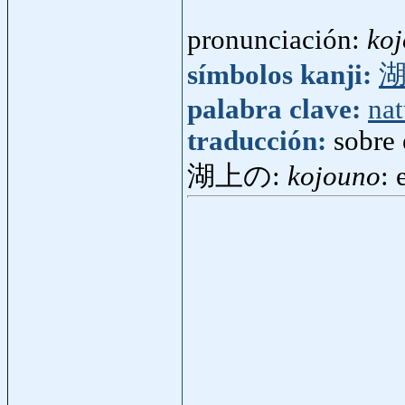
pronunciación:
ko
símbolos kanji:
palabra clave:
nat
traducción:
sobre 
湖上の:
kojouno
: 