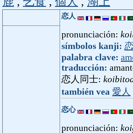
鹿
,
乞食
,
個人
,
湖上
恋人
pronunciación:
koi
símbolos kanji:
palabra clave:
am
traducción:
amant
恋人同士:
koibito
también vea
愛人
恋心
pronunciación:
ko