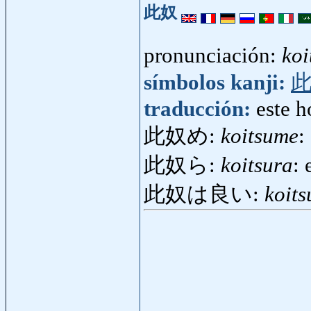
此奴
pronunciación:
koi
símbolos kanji:
traducción:
este h
此奴め:
koitsume
:
此奴ら:
koitsura
: 
此奴は良い:
koits