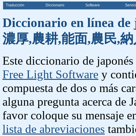
Traducción
Diccionario
Software
Servic
Diccionario en línea de
濃厚,農耕,能面,農民,納
Este diccionario de japonés 
Free Light Software
y conti
compuesta de dos o más cara
alguna pregunta acerca de J
favor coloque su mensaje e
lista de abreviaciones
tambié