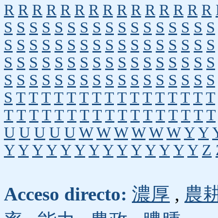
R
R
R
R
R
R
R
R
R
R
R
R
R
R
R
S
S
S
S
S
S
S
S
S
S
S
S
S
S
S
S
S
S
S
S
S
S
S
S
S
S
S
S
S
S
S
S
S
S
S
S
S
S
S
S
S
S
S
S
S
S
S
S
S
S
S
S
S
S
S
S
S
S
S
S
S
S
S
S
S
S
S
S
S
T
T
T
T
T
T
T
T
T
T
T
T
T
T
T
T
T
T
T
T
T
T
T
T
T
T
T
T
T
T
T
T
T
U
U
U
U
U
W
W
W
W
W
W
Y
Y
Y
Y
Y
Y
Y
Y
Y
Y
Y
Y
Y
Y
Y
Y
Z
Acceso directo:
濃厚
,
農