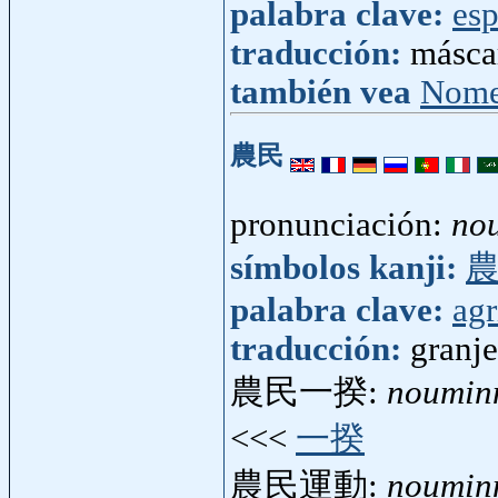
palabra clave:
esp
traducción:
másca
también vea
Nom
農民
pronunciación:
no
símbolos kanji:
palabra clave:
agr
traducción:
granj
農民一揆:
nouminn
<<<
一揆
農民運動:
noumin