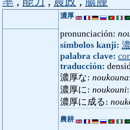
率
,
能力
,
農政
,
膿腫
濃厚
pronunciación:
no
símbolos kanji:
palabra clave:
co
traducción:
densid
濃厚な:
noukouna
濃厚に:
noukouni
濃厚に成る:
nouk
農耕