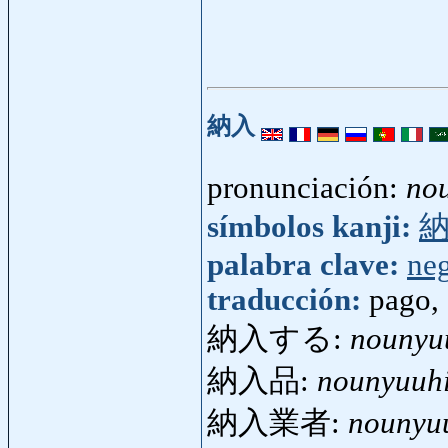
納入
pronunciación:
no
símbolos kanji:
palabra clave:
ne
traducción:
pago,
納入する:
nounyu
納入品:
nounyuuh
納入業者:
nounyu