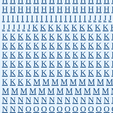
H
H
H
H
H
H
H
H
H
H
H
H
H
H
H
H
H
H
H
H
H
H
H
H
H
H
H
H
I
I
I
I
I
I
I
I
I
I
I
I
I
I
I
I
I
I
J
J
J
J
J
J
J
J
J
J
J
K
K
K
K
K
K
K
K
K
K
K
K
K
K
K
K
K
K
K
K
K
K
K
K
K
K
K
K
K
K
K
K
K
K
K
K
K
K
K
K
K
K
K
K
K
K
K
K
K
K
K
K
K
K
K
K
K
K
K
K
K
K
K
K
K
K
K
K
K
K
K
K
K
K
K
K
K
K
K
K
K
K
K
K
M
M
M
M
M
M
M
M
M
M
M
M
M
M
M
M
M
M
M
M
M
N
N
N
N
N
N
N
N
N
N
N
N
N
N
N
N
N
O
O
O
O
O
O
O
O
O
O
O