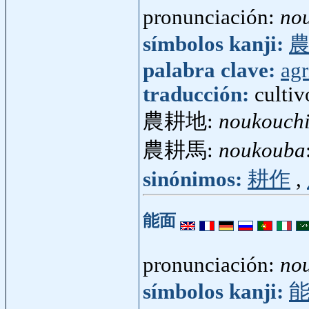
pronunciación:
no
símbolos kanji:
palabra clave:
agr
traducción:
cultiv
農耕地:
noukouch
農耕馬:
noukouba
sinónimos:
耕作
,
能面
pronunciación:
no
símbolos kanji: