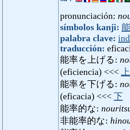
pronunciación:
nou
símbolos kanji:
palabra clave:
ind
traducción:
eficac
能率を上げる:
no
(eficiencia) <<<
上
能率を下げる:
no
(eficacia) <<<
下
能率的な:
nourits
非能率的な:
hinou