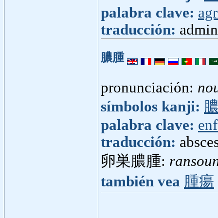
palabra clave:
agr
traducción:
admini
膿腫
pronunciación:
no
símbolos kanji:
palabra clave:
en
traducción:
absce
卵巣膿腫:
ransou
también vea
腫瘍