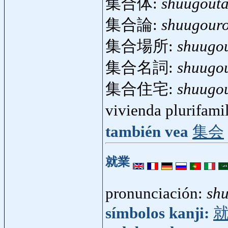
集合体:
shuugouta
集合論:
shuugour
集合場所:
shuugo
集合名詞:
shuugo
集合住宅:
shuugo
vivienda plurifami
también vea
集会
就業
pronunciación:
sh
símbolos kanji: