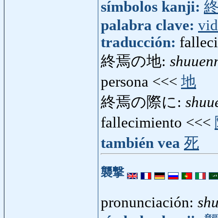
símbolos kanji:
palabra clave:
vi
traducción:
fallec
終焉の地:
shuuen
persona <<<
地
終焉の際に:
shuu
fallecimiento <<<
también vea
死
襲撃
pronunciación:
sh