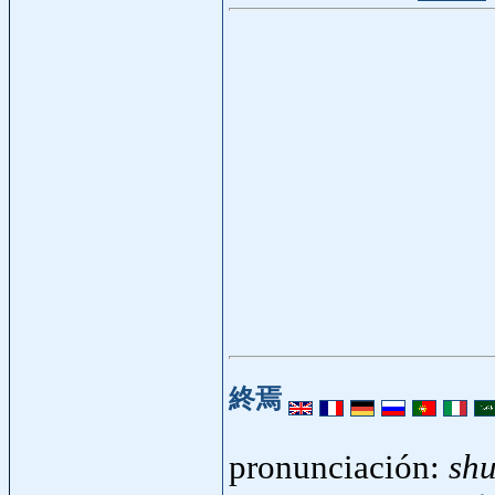
終焉
pronunciación:
sh