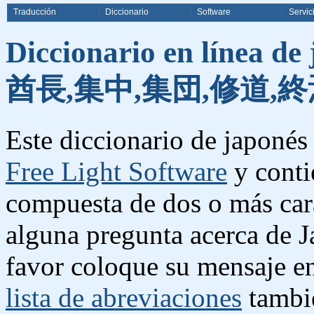
Traducción
Diccionario
Software
Servic
Diccionario en línea de
酋長,集中,集団,修道,終
Este diccionario de japonés 
Free Light Software
y conti
compuesta de dos o más cara
alguna pregunta acerca de J
favor coloque su mensaje e
lista de abreviaciones
tambié