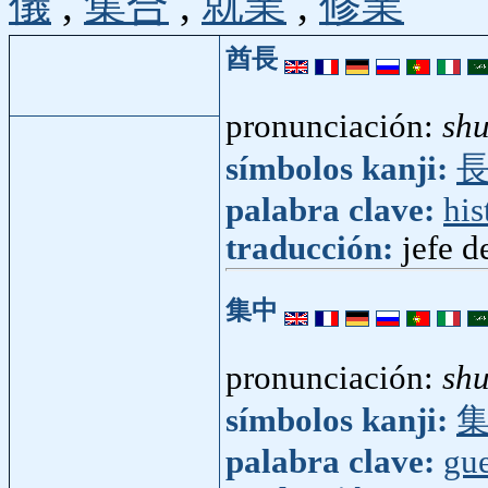
儀
,
集合
,
就業
,
修業
酋長
pronunciación:
sh
símbolos kanji:
palabra clave:
his
traducción:
jefe d
集中
pronunciación:
sh
símbolos kanji:
palabra clave:
gue