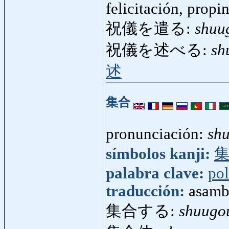
felicitación, propi
祝儀を遣る:
shuu
祝儀を述べる:
sh
述
集合
pronunciación:
sh
símbolos kanji:
palabra clave:
pol
traducción:
asamb
集合する:
shuugo