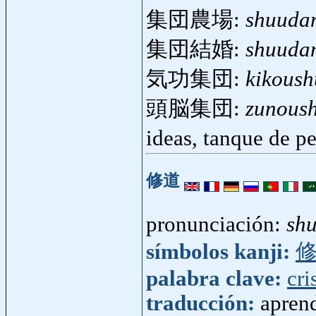
集団農場:
shuuda
集団結婚:
shuuda
気功集団:
kikous
頭脳集団:
zunous
ideas, tanque de 
修道
pronunciación:
sh
símbolos kanji:
palabra clave:
cri
traducción:
aprend