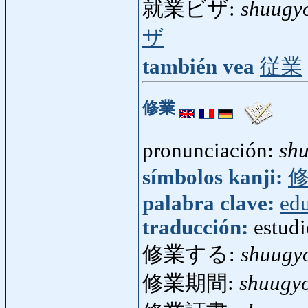
就業ビザ:
shuugy
ザ
también vea
従業
修業
pronunciación:
sh
símbolos kanji:
palabra clave:
ed
traducción:
estudi
修業する:
shuugy
修業期間:
shuugy