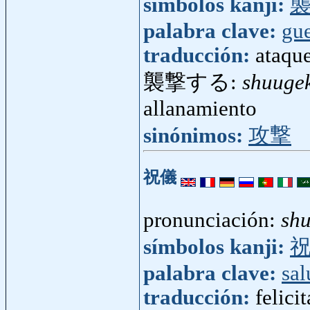
símbolos kanji:
palabra clave:
gue
traducción:
ataque
襲撃する:
shuuge
allanamiento
sinónimos:
攻撃
祝儀
pronunciación:
sh
símbolos kanji:
palabra clave:
sa
traducción:
felici