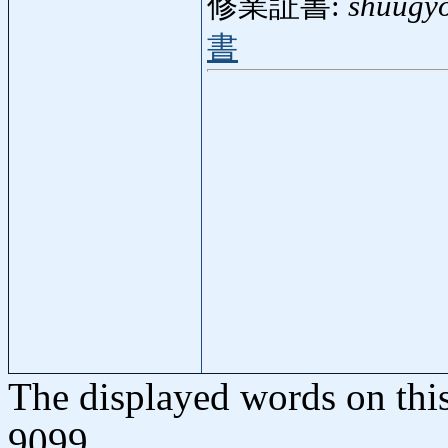
修業証書:
shuugy
書
The displayed words on thi
9099.