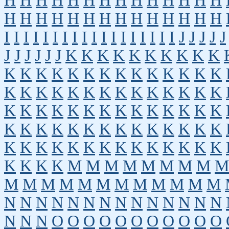
H
H
H
H
H
H
H
H
H
H
H
H
H
H
H
H
H
H
H
H
H
H
H
H
H
H
H
H
I
I
I
I
I
I
I
I
I
I
I
I
I
I
I
I
I
I
J
J
J
J
J
J
J
J
J
J
J
K
K
K
K
K
K
K
K
K
K
K
K
K
K
K
K
K
K
K
K
K
K
K
K
K
K
K
K
K
K
K
K
K
K
K
K
K
K
K
K
K
K
K
K
K
K
K
K
K
K
K
K
K
K
K
K
K
K
K
K
K
K
K
K
K
K
K
K
K
K
K
K
K
K
K
K
K
K
K
K
K
K
K
K
M
M
M
M
M
M
M
M
M
M
M
M
M
M
M
M
M
M
M
M
M
N
N
N
N
N
N
N
N
N
N
N
N
N
N
N
N
N
O
O
O
O
O
O
O
O
O
O
O